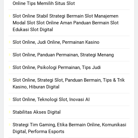
Online Tips Memilih Situs Slot
Slot Online Stabil Strategi Bermain Slot Manajemen
Modal Slot Slot Online Aman Panduan Bermain Slot
Edukasi Slot Digital
Slot Online, Judi Online, Permainan Kasino
Slot Online, Panduan Permainan, Strategi Menang
Slot Online, Psikologi Permainan, Tips Judi
Slot Online, Strategi Slot, Panduan Bermain, Tips & Trik
Kasino, Hiburan Digital
Slot Online, Teknologi Slot, Inovasi AI
Stabilitas Akses Digital
Strategi Tim Gaming, Etika Bermain Online, Komunikasi
Digital, Performa Esports