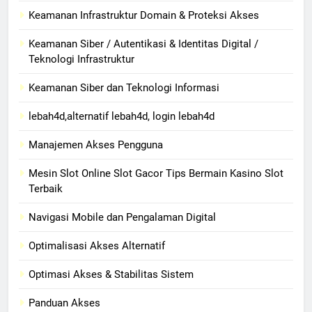
Keamanan Infrastruktur Domain & Proteksi Akses
Keamanan Siber / Autentikasi & Identitas Digital /
Teknologi Infrastruktur
Keamanan Siber dan Teknologi Informasi
lebah4d,alternatif lebah4d, login lebah4d
Manajemen Akses Pengguna
Mesin Slot Online Slot Gacor Tips Bermain Kasino Slot
Terbaik
Navigasi Mobile dan Pengalaman Digital
Optimalisasi Akses Alternatif
Optimasi Akses & Stabilitas Sistem
Panduan Akses