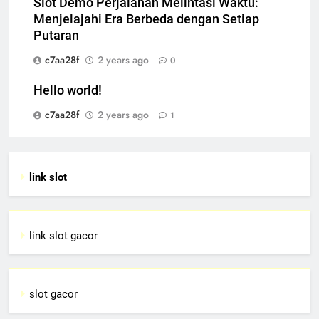
Slot Demo Perjalanan Melintasi Waktu:
Menjelajahi Era Berbeda dengan Setiap
Putaran
c7aa28f
2 years ago
0
Hello world!
c7aa28f
2 years ago
1
link slot
link slot gacor
slot gacor