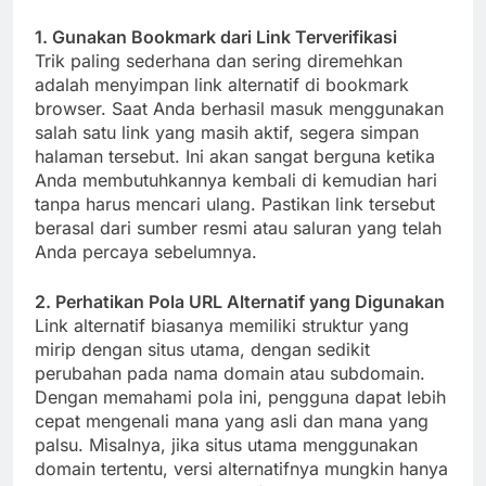
1. Gunakan Bookmark dari Link Terverifikasi
Trik paling sederhana dan sering diremehkan
adalah menyimpan link alternatif di bookmark
browser. Saat Anda berhasil masuk menggunakan
salah satu link yang masih aktif, segera simpan
halaman tersebut. Ini akan sangat berguna ketika
Anda membutuhkannya kembali di kemudian hari
tanpa harus mencari ulang. Pastikan link tersebut
berasal dari sumber resmi atau saluran yang telah
Anda percaya sebelumnya.
2. Perhatikan Pola URL Alternatif yang Digunakan
Link alternatif biasanya memiliki struktur yang
mirip dengan situs utama, dengan sedikit
perubahan pada nama domain atau subdomain.
Dengan memahami pola ini, pengguna dapat lebih
cepat mengenali mana yang asli dan mana yang
palsu. Misalnya, jika situs utama menggunakan
domain tertentu, versi alternatifnya mungkin hanya