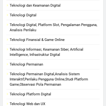
Teknologi dan Keamanan Digital
Teknologi Digital
Teknologi Digital, Platform Slot, Pengalaman Pengguna,
Analisis Perilaku
Teknologi Finansial & Game Online
Teknologi Informasi, Keamanan Siber, Artificial
Intelligence, Infrastruktur Digital
Teknologi Permainan
Teknologi Permainan Digital,Analisis Sistem
Interaktif,Perilaku Pengguna Online,Studi Platform
Game,Observasi Pola Permainan
Teknologi Platform Digital
Teknologi Web dan UX