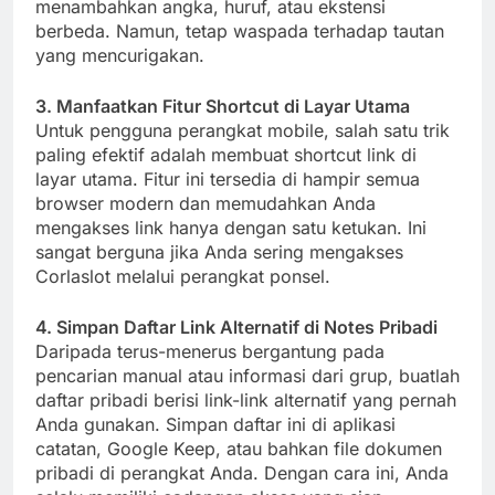
menambahkan angka, huruf, atau ekstensi
berbeda. Namun, tetap waspada terhadap tautan
yang mencurigakan.
3. Manfaatkan Fitur Shortcut di Layar Utama
Untuk pengguna perangkat mobile, salah satu trik
paling efektif adalah membuat shortcut link di
layar utama. Fitur ini tersedia di hampir semua
browser modern dan memudahkan Anda
mengakses link hanya dengan satu ketukan. Ini
sangat berguna jika Anda sering mengakses
Corlaslot melalui perangkat ponsel.
4. Simpan Daftar Link Alternatif di Notes Pribadi
Daripada terus-menerus bergantung pada
pencarian manual atau informasi dari grup, buatlah
daftar pribadi berisi link-link alternatif yang pernah
Anda gunakan. Simpan daftar ini di aplikasi
catatan, Google Keep, atau bahkan file dokumen
pribadi di perangkat Anda. Dengan cara ini, Anda