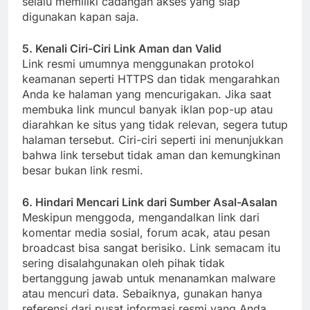
selalu memiliki cadangan akses yang siap
digunakan kapan saja.
5. Kenali Ciri-Ciri Link Aman dan Valid
Link resmi umumnya menggunakan protokol
keamanan seperti HTTPS dan tidak mengarahkan
Anda ke halaman yang mencurigakan. Jika saat
membuka link muncul banyak iklan pop-up atau
diarahkan ke situs yang tidak relevan, segera tutup
halaman tersebut. Ciri-ciri seperti ini menunjukkan
bahwa link tersebut tidak aman dan kemungkinan
besar bukan link resmi.
6. Hindari Mencari Link dari Sumber Asal-Asalan
Meskipun menggoda, mengandalkan link dari
komentar media sosial, forum acak, atau pesan
broadcast bisa sangat berisiko. Link semacam itu
sering disalahgunakan oleh pihak tidak
bertanggung jawab untuk menanamkan malware
atau mencuri data. Sebaiknya, gunakan hanya
referensi dari pusat informasi resmi yang Anda