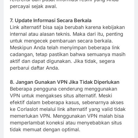
percayai sejak awal.
7. Update Informasi Secara Berkala
Link alternatif bisa saja berubah karena kebijakan
internal atau alasan teknis. Maka dari itu, penting
untuk mengecek pembaruan secara berkala.
Meskipun Anda telah menyimpan beberapa link
cadangan, tetap pastikan bahwa semuanya masih
aktif dan dapat digunakan. Jika tidak, segera
perbarui daftar Anda.
8. Jangan Gunakan VPN Jika Tidak Diperlukan
Beberapa pengguna cenderung menggunakan
VPN untuk mengakses situs alternatif. Meski
efektif dalam beberapa kasus, sebenarnya akses
ke Corlaslot melalui link alternatif yang valid tidak
memerlukan VPN. Menggunakan VPN malah bisa
memperlambat koneksi atau menyebabkan situs
tidak memuat dengan optimal.