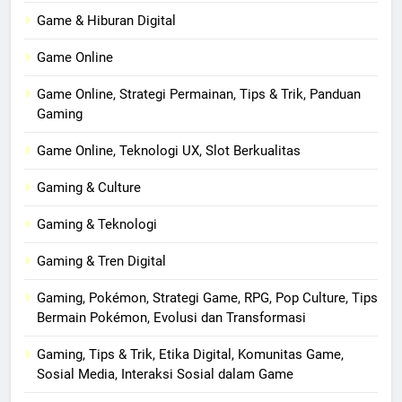
Game & Hiburan Digital
Game Online
Game Online, Strategi Permainan, Tips & Trik, Panduan
Gaming
Game Online, Teknologi UX, Slot Berkualitas
Gaming & Culture
Gaming & Teknologi
Gaming & Tren Digital
Gaming, Pokémon, Strategi Game, RPG, Pop Culture, Tips
Bermain Pokémon, Evolusi dan Transformasi
Gaming, Tips & Trik, Etika Digital, Komunitas Game,
Sosial Media, Interaksi Sosial dalam Game