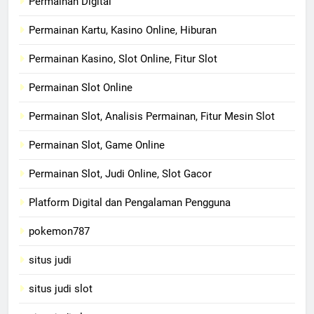
Permainan Digital
Permainan Kartu, Kasino Online, Hiburan
Permainan Kasino, Slot Online, Fitur Slot
Permainan Slot Online
Permainan Slot, Analisis Permainan, Fitur Mesin Slot
Permainan Slot, Game Online
Permainan Slot, Judi Online, Slot Gacor
Platform Digital dan Pengalaman Pengguna
pokemon787
situs judi
situs judi slot