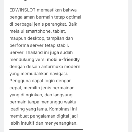
EDWINSLOT memastikan bahwa
pengalaman bermain tetap optimal
di berbagai jenis perangkat. Baik
melalui smartphone, tablet,
maupun desktop, tampilan dan
performa server tetap stabil.
Server Thailand ini juga sudah
mendukung versi
mobile-friendly
dengan desain antarmuka modern
yang memudahkan navigasi.
Pengguna dapat login dengan
cepat, memilih jenis permainan
yang diinginkan, dan langsung
bermain tanpa menunggu waktu
loading yang lama. Kombinasi ini
membuat pengalaman digital jadi
lebih intuitif dan menyenangkan.