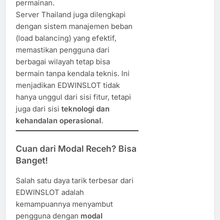
permainan.
Server Thailand juga dilengkapi
dengan sistem manajemen beban
(load balancing) yang efektif,
memastikan pengguna dari
berbagai wilayah tetap bisa
bermain tanpa kendala teknis. Ini
menjadikan EDWINSLOT tidak
hanya unggul dari sisi fitur, tetapi
juga dari sisi
teknologi dan
kehandalan operasional
.
Cuan dari Modal Receh? Bisa
Banget!
Salah satu daya tarik terbesar dari
EDWINSLOT adalah
kemampuannya menyambut
pengguna dengan
modal