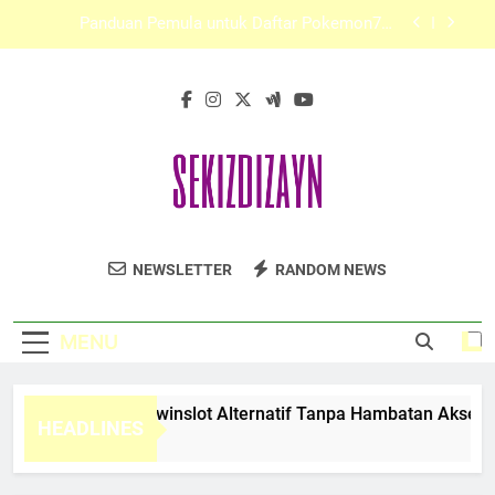
Skip
Kaya787 Link Alternatif untuk Pengalaman Digital
to
yang Lebih Stabil
content
Cara Memastikan LAE138 Link Alternatif Berjalan
Lancar di Perangkat Anda
Tips Membuka Edwinslot Alternatif Tanpa
Hambatan Akses Secara Aman dan Stabil
Panduan Pemula untuk Daftar Pokemon787
dengan Proses Terarah dan Aman
Kaya787 Link Alternatif untuk Pengalaman Digital
yang Lebih Stabil
Sekiz Dizayn
Jelajahi Portofolio Desain Interior Dan
Cara Memastikan LAE138 Link Alternatif Berjalan
NEWSLETTER
RANDOM NEWS
Lancar di Perangkat Anda
Arsitektur Modern Dari Sekiz Dizayn.
Layanan Profesional Untuk Proyek Anda.
MENU
ps Membuka Edwinslot Alternatif Tanpa Hambatan Akses Seca
HEADLINES
Months Ago