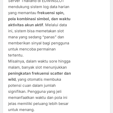
Server Thailand di EDWINSLOT
mendukung sistem log data harian
yang memantau
frekuensi spin,
pola kombinasi simbol, dan waktu
aktivitas akun aktif
. Melalui data
ini, sistem bisa memetakan slot
mana yang sedang “panas” dan
memberikan sinyal bagi pengguna
untuk mencoba permainan
tertentu.
Misalnya, dalam waktu sore hingga
malam, banyak slot menunjukkan
peningkatan frekuensi scatter dan
wild
, yang otomatis membuka
potensi cuan dalam jumlah
signifikan. Pengguna yang jeli
memanfaatkan waktu dan pola ini
jelas memiliki peluang lebih besar
untuk menang.