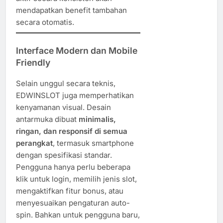
mendapatkan benefit tambahan
secara otomatis.
Interface Modern dan Mobile
Friendly
Selain unggul secara teknis,
EDWINSLOT juga memperhatikan
kenyamanan visual. Desain
antarmuka dibuat
minimalis,
ringan, dan responsif di semua
perangkat
, termasuk smartphone
dengan spesifikasi standar.
Pengguna hanya perlu beberapa
klik untuk login, memilih jenis slot,
mengaktifkan fitur bonus, atau
menyesuaikan pengaturan auto-
spin. Bahkan untuk pengguna baru,