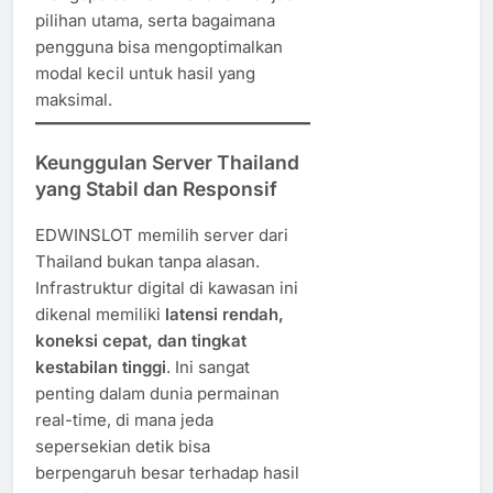
pilihan utama, serta bagaimana
pengguna bisa mengoptimalkan
modal kecil untuk hasil yang
maksimal.
Keunggulan Server Thailand
yang Stabil dan Responsif
EDWINSLOT memilih server dari
Thailand bukan tanpa alasan.
Infrastruktur digital di kawasan ini
dikenal memiliki
latensi rendah,
koneksi cepat, dan tingkat
kestabilan tinggi
. Ini sangat
penting dalam dunia permainan
real-time, di mana jeda
sepersekian detik bisa
berpengaruh besar terhadap hasil