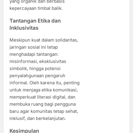
yang organik dan berbasis
kepercayaan timbal balik.
Tantangan Etika dan
Inklusivitas
Meskipun kuat dalam solidaritas,
jaringan sosial ini tetap
menghadapi tantangan:
misinformasi, eksklusivitas
simbolik, hingga potensi
penyalahgunaan pengaruh
informal. Oleh karena itu, penting
untuk menjaga etika komunikasi,
memperkuat literasi digital, dan
membuka ruang bagi pengguna
baru agar komunitas tetap sehat,
inklusif, dan berkelanjutan.
Kesimpulan