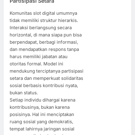
Partisipasi Setara
Komunitas slot digital umumnya
tidak memiliki struktur hierarkis.
Interaksi berlangsung secara
horizontal, di mana siapa pun bisa
berpendapat, berbagi informasi,
dan mendapatkan respons tanpa
harus memiliki jabatan atau
otoritas formal. Model ini
mendukung terciptanya partisipasi
setara dan memperkuat solidaritas
sosial berbasis kontribusi nyata,
bukan status.
Setiap individu dihargai karena
kontribusinya, bukan karena
posisinya. Hal ini menciptakan
ruang sosial yang demokratis,
tempat lahirnya jaringan sosial