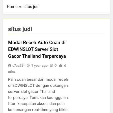
Home
situs judi
situs judi
Modal Receh Auto Cuan di
EDWINSLOT Server Slot
Gacor Thailand Terpercaya
c7aa28f
1 year ago
0
6
mins
Raih cuan besar dari modal receh
di EDWINSLOT dengan dukungan
server slot gacor Thailand
terpercaya. Temukan keunggulan
fitur, kecepatan akses, dan pola
kemenangan real-time yang bikin