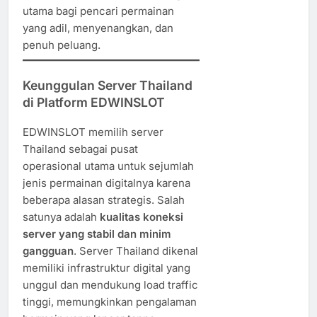
utama bagi pencari permainan
yang adil, menyenangkan, dan
penuh peluang.
Keunggulan Server Thailand
di Platform EDWINSLOT
EDWINSLOT memilih server
Thailand sebagai pusat
operasional utama untuk sejumlah
jenis permainan digitalnya karena
beberapa alasan strategis. Salah
satunya adalah
kualitas koneksi
server yang stabil dan minim
gangguan
. Server Thailand dikenal
memiliki infrastruktur digital yang
unggul dan mendukung load traffic
tinggi, memungkinkan pengalaman