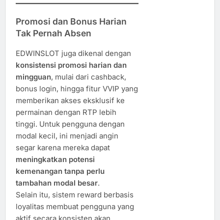
Promosi dan Bonus Harian
Tak Pernah Absen
EDWINSLOT juga dikenal dengan
konsistensi promosi harian dan
mingguan
, mulai dari cashback,
bonus login, hingga fitur VVIP yang
memberikan akses eksklusif ke
permainan dengan RTP lebih
tinggi. Untuk pengguna dengan
modal kecil, ini menjadi angin
segar karena mereka dapat
meningkatkan potensi
kemenangan tanpa perlu
tambahan modal besar
.
Selain itu, sistem reward berbasis
loyalitas membuat pengguna yang
aktif secara konsisten akan