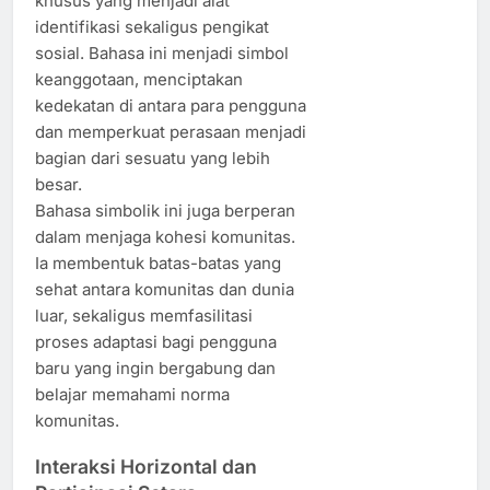
khusus yang menjadi alat
identifikasi sekaligus pengikat
sosial. Bahasa ini menjadi simbol
keanggotaan, menciptakan
kedekatan di antara para pengguna
dan memperkuat perasaan menjadi
bagian dari sesuatu yang lebih
besar.
Bahasa simbolik ini juga berperan
dalam menjaga kohesi komunitas.
Ia membentuk batas-batas yang
sehat antara komunitas dan dunia
luar, sekaligus memfasilitasi
proses adaptasi bagi pengguna
baru yang ingin bergabung dan
belajar memahami norma
komunitas.
Interaksi Horizontal dan