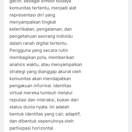
gacor, sebagai simbol budaya
komunitas tertentu, menjadi alat
representasi diri yang
menyampaikan tingkat
keterlibatan, pengalaman, dan
pengetahuan seorang individu
dalam ranah digital tertentu.
Pengguna yang secara rutin
membagikan pola, memberikan
analisis waktu, atau menyampaikan
strategi yang dianggap akurat oleh
komunitas akan mendapatkan
pengakuan informal. Identitas
virtual mereka tumbuh melalui
reputasi dan interaksi, bukan dari
status dunia nyata. Ini adalah
bentuk identitas yang cair, adaptif,
dan dibentuk sepenuhnya oleh
partisipasi horizontal.