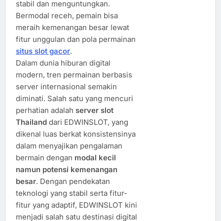
stabil dan menguntungkan.
Bermodal receh, pemain bisa
meraih kemenangan besar lewat
fitur unggulan dan pola permainan
situs slot gacor
.
Dalam dunia hiburan digital
modern, tren permainan berbasis
server internasional semakin
diminati. Salah satu yang mencuri
perhatian adalah
server slot
Thailand
dari EDWINSLOT, yang
dikenal luas berkat konsistensinya
dalam menyajikan pengalaman
bermain dengan
modal kecil
namun potensi kemenangan
besar
. Dengan pendekatan
teknologi yang stabil serta fitur-
fitur yang adaptif, EDWINSLOT kini
menjadi salah satu destinasi digital