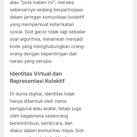
atau “pola malam ini”, mereka
sebenarnya sedang berpartisipasi
dalam jaringan komunikasi kolektif
yang memperkuat keterikatan
sosial. Slot gacor tidak lagi sekadar
soal algoritma, melainkan menjadi
kode yang menghubungkan orang-
orang dengan kepentingan dan
narasi yang serupa.
Identitas Virtual dan
Representasi Kolektif
Di dunia digital, identitas tidak
hanya dibentuk oleh nama
pengguna atau avatar, tetapi juga
oleh bagaimana seseorang
berkontribusi, berbicara, dan
diakui dalam komunitas maya. Slot