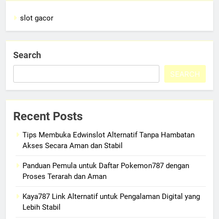
slot gacor
Search
SEARCH
Recent Posts
Tips Membuka Edwinslot Alternatif Tanpa Hambatan
Akses Secara Aman dan Stabil
Panduan Pemula untuk Daftar Pokemon787 dengan
Proses Terarah dan Aman
Kaya787 Link Alternatif untuk Pengalaman Digital yang
Lebih Stabil