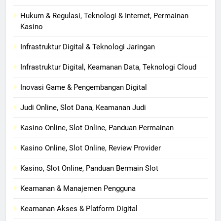
Hukum & Regulasi, Teknologi & Internet, Permainan
Kasino
Infrastruktur Digital & Teknologi Jaringan
Infrastruktur Digital, Keamanan Data, Teknologi Cloud
Inovasi Game & Pengembangan Digital
Judi Online, Slot Dana, Keamanan Judi
Kasino Online, Slot Online, Panduan Permainan
Kasino Online, Slot Online, Review Provider
Kasino, Slot Online, Panduan Bermain Slot
Keamanan & Manajemen Pengguna
Keamanan Akses & Platform Digital