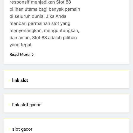
responsif menjadikan Slot 88
pilihan utama bagi banyak pemain
di seluruh dunia. Jika Anda
mencari permainan slot yang
menyenangkan, menguntungkan,
dan aman, Slot 88 adalah pilihan
yang tepat.
Read More
link slot
link slot gacor
slot gacor