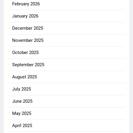
February 2026
January 2026
December 2025
November 2025
October 2025
September 2025
August 2025
July 2025
June 2025
May 2025
April 2025