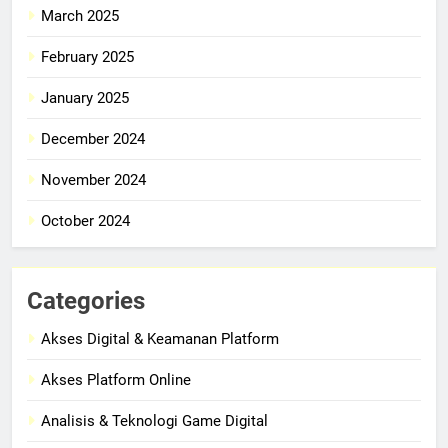
March 2025
February 2025
January 2025
December 2024
November 2024
October 2024
Categories
Akses Digital & Keamanan Platform
Akses Platform Online
Analisis & Teknologi Game Digital