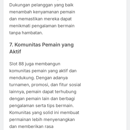
Dukungan pelanggan yang baik
menambah kenyamanan pemain
dan memastikan mereka dapat
menikmati pengalaman bermain
tanpa hambatan.
7.
Komunitas Pemain yang
Aktif
Slot 88 juga membangun
komunitas pemain yang aktif dan
mendukung. Dengan adanya
turnamen, promosi, dan fitur sosial
lainnya, pemain dapat terhubung
dengan pemain lain dan berbagi
pengalaman serta tips bermain.
Komunitas yang solid ini membuat
permainan lebih menyenangkan
dan memberikan rasa