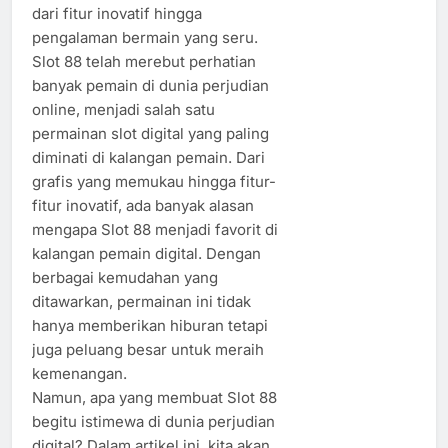
dari fitur inovatif hingga
pengalaman bermain yang seru.
Slot 88 telah merebut perhatian
banyak pemain di dunia perjudian
online, menjadi salah satu
permainan slot digital yang paling
diminati di kalangan pemain. Dari
grafis yang memukau hingga fitur-
fitur inovatif, ada banyak alasan
mengapa Slot 88 menjadi favorit di
kalangan pemain digital. Dengan
berbagai kemudahan yang
ditawarkan, permainan ini tidak
hanya memberikan hiburan tetapi
juga peluang besar untuk meraih
kemenangan.
Namun, apa yang membuat Slot 88
begitu istimewa di dunia perjudian
digital? Dalam artikel ini, kita akan