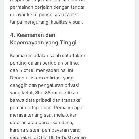
permainan berjalan dengan lancar
di layar kecil ponsel atau tablet
tanpa mengurangi kualitas visual.
4.
Keamanan dan
Kepercayaan yang Tinggi
Keamanan adalah salah satu faktor
penting dalam perjudian online,
dan Slot 88 menyadari hal ini.
Dengan sistem enkripsi yang
canggih dan pengaturan privasi
yang ketat, Slot 88 memastikan
bahwa data pribadi dan transaksi
pemain tetap aman. Pemain dapat
merasa tenang saat melakukan
setoran atau penarikan dana,
karena sistem pembayaran yang
digunakan di Slot 88 terbukti aman