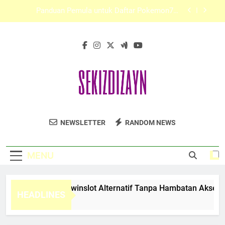
Skip
Kaya787 Link Alternatif untuk Pengalaman Digital
to
yang Lebih Stabil
content
Cara Memastikan LAE138 Link Alternatif Berjalan
Lancar di Perangkat Anda
Tips Membuka Edwinslot Alternatif Tanpa
Hambatan Akses Secara Aman dan Stabil
Panduan Pemula untuk Daftar Pokemon787
dengan Proses Terarah dan Aman
Kaya787 Link Alternatif untuk Pengalaman Digital
yang Lebih Stabil
Sekiz Dizayn
Jelajahi Portofolio Desain Interior Dan
Cara Memastikan LAE138 Link Alternatif Berjalan
NEWSLETTER
RANDOM NEWS
Lancar di Perangkat Anda
Arsitektur Modern Dari Sekiz Dizayn.
Layanan Profesional Untuk Proyek Anda.
MENU
ps Membuka Edwinslot Alternatif Tanpa Hambatan Akses Seca
HEADLINES
Months Ago