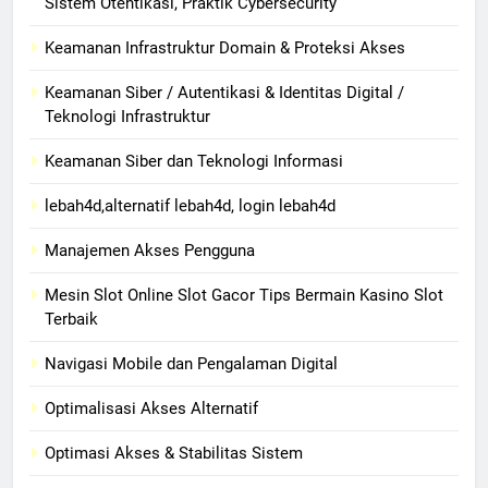
Sistem Otentikasi, Praktik Cybersecurity
Keamanan Infrastruktur Domain & Proteksi Akses
Keamanan Siber / Autentikasi & Identitas Digital /
Teknologi Infrastruktur
Keamanan Siber dan Teknologi Informasi
lebah4d,alternatif lebah4d, login lebah4d
Manajemen Akses Pengguna
Mesin Slot Online Slot Gacor Tips Bermain Kasino Slot
Terbaik
Navigasi Mobile dan Pengalaman Digital
Optimalisasi Akses Alternatif
Optimasi Akses & Stabilitas Sistem