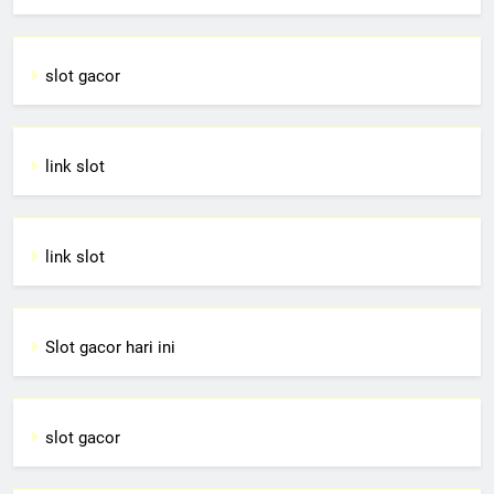
slot gacor
link slot
link slot
Slot gacor hari ini
slot gacor