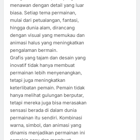
menawan dengan detail yang luar
biasa. Setiap tema permainan,
mulai dari petualangan, fantasi,
hingga dunia alam, dirancang
dengan visual yang memukau dan
animasi halus yang meningkatkan
pengalaman bermain.
Grafis yang tajam dan desain yang
inovatif tidak hanya membuat
permainan lebih menyenangkan,
tetapi juga meningkatkan
keterlibatan pemain. Pemain tidak
hanya melihat gulungan berputar,
tetapi mereka juga bisa merasakan
sensasi berada di dalam dunia
permainan itu sendiri. Kombinasi
warna, simbol, dan animasi yang
dinamis menjadikan permainan ini