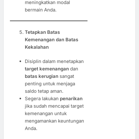
meningkatkan modal
bermain Anda.
Tetapkan Batas
Kemenangan dan Batas
Kekalahan
Disiplin dalam menetapkan
target kemenangan
dan
batas kerugian
sangat
penting untuk menjaga
saldo tetap aman.
Segera lakukan
penarikan
jika sudah mencapai target
kemenangan untuk
mengamankan keuntungan
Anda.