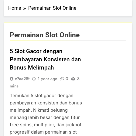
Home
Permainan Slot Online
Permainan Slot Online
5 Slot Gacor dengan
Pembayaran Konsisten dan
Bonus Melimpah
c7aa28f
1 year ago
0
8
mins
Temukan 5 slot gacor dengan
pembayaran konsisten dan bonus
melimpah. Nikmati peluang
menang lebih besar dengan fitur
free spins, multiplier, dan jackpot
progresif dalam permainan slot