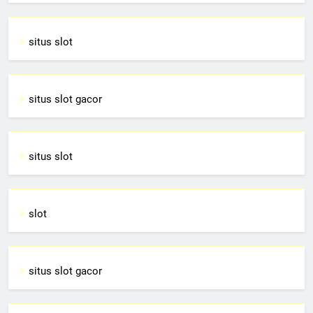
situs slot
situs slot gacor
situs slot
slot
situs slot gacor