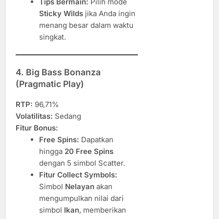
Tips Bermain:
Pilih mode
Sticky Wilds
jika Anda ingin
menang besar dalam waktu
singkat.
4. Big Bass Bonanza
(Pragmatic Play)
RTP:
96,71%
Volatilitas:
Sedang
Fitur Bonus:
Free Spins:
Dapatkan
hingga
20 Free Spins
dengan 5 simbol Scatter.
Fitur Collect Symbols:
Simbol
Nelayan
akan
mengumpulkan nilai dari
simbol
Ikan
, memberikan