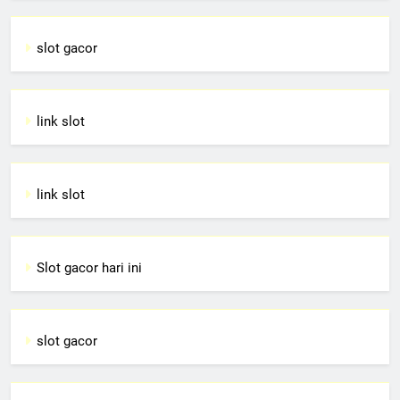
slot gacor
link slot
link slot
Slot gacor hari ini
slot gacor