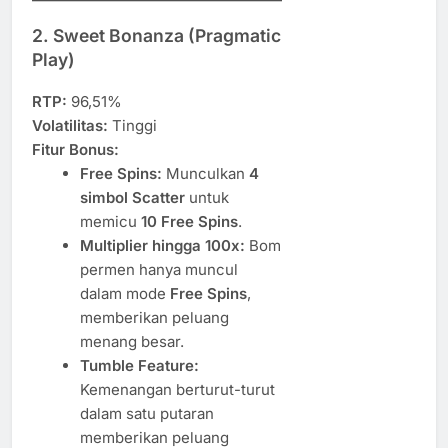
2. Sweet Bonanza (Pragmatic
Play)
RTP:
96,51%
Volatilitas:
Tinggi
Fitur Bonus:
Free Spins:
Munculkan
4
simbol Scatter
untuk
memicu
10 Free Spins
.
Multiplier hingga 100x:
Bom
permen hanya muncul
dalam mode
Free Spins
,
memberikan peluang
menang besar.
Tumble Feature:
Kemenangan berturut-turut
dalam satu putaran
memberikan peluang