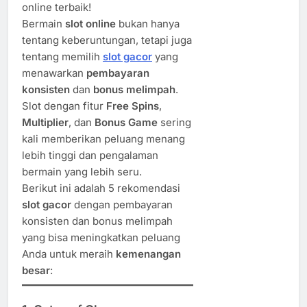
online terbaik!
Bermain
slot online
bukan hanya
tentang keberuntungan, tetapi juga
tentang memilih
slot gacor
yang
menawarkan
pembayaran
konsisten
dan
bonus melimpah
.
Slot dengan fitur
Free Spins
,
Multiplier
, dan
Bonus Game
sering
kali memberikan peluang menang
lebih tinggi dan pengalaman
bermain yang lebih seru.
Berikut ini adalah 5 rekomendasi
slot gacor
dengan pembayaran
konsisten dan bonus melimpah
yang bisa meningkatkan peluang
Anda untuk meraih
kemenangan
besar
: