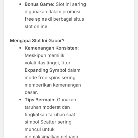
Bonus Game:
Slot ini sering
digunakan dalam promosi
free spins
di berbagai situs
slot online.
Mengapa Slot Ini Gacor?
Kemenangan Konsisten:
Meskipun memiliki
volatilitas tinggi, fitur
Expanding Symbol
dalam
mode free spins sering
memberikan kemenangan
besar.
Tips Bermain:
Gunakan
taruhan moderat dan
tingkatkan taruhan saat
simbol Scatter sering
muncul untuk
memaksimalkan peluang