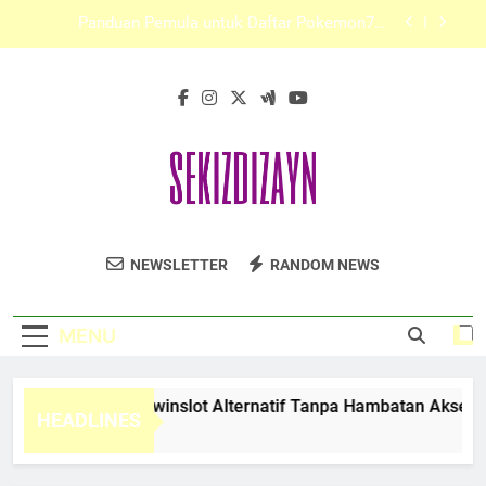
Skip
Kaya787 Link Alternatif untuk Pengalaman Digital
to
yang Lebih Stabil
content
Cara Memastikan LAE138 Link Alternatif Berjalan
Lancar di Perangkat Anda
Tips Membuka Edwinslot Alternatif Tanpa
Hambatan Akses Secara Aman dan Stabil
Panduan Pemula untuk Daftar Pokemon787
dengan Proses Terarah dan Aman
Kaya787 Link Alternatif untuk Pengalaman Digital
yang Lebih Stabil
Sekiz Dizayn
Jelajahi Portofolio Desain Interior Dan
Cara Memastikan LAE138 Link Alternatif Berjalan
NEWSLETTER
RANDOM NEWS
Lancar di Perangkat Anda
Arsitektur Modern Dari Sekiz Dizayn.
Layanan Profesional Untuk Proyek Anda.
MENU
ps Membuka Edwinslot Alternatif Tanpa Hambatan Akses Seca
HEADLINES
Months Ago