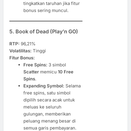
tingkatkan taruhan jika fitur
bonus sering muncul.
5. Book of Dead (Play’n GO)
RTP:
96,21%
Volatilitas:
Tinggi
Fitur Bonus:
Free Spins:
3 simbol
Scatter
memicu
10 Free
Spins
.
Expanding Symbol:
Selama
free spins, satu simbol
dipilih secara acak untuk
meluas ke seluruh
gulungan, memberikan
peluang menang besar di
semua garis pembayaran.