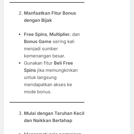
Manfaatkan Fitur Bonus
dengan Bijak
Free Spins
,
Multiplier
, dan
Bonus Game
sering kali
menjadi sumber
kemenangan besar.
Gunakan fitur
Beli Free
Spins
jika memungkinkan
untuk langsung
mendapatkan akses ke
mode bonus.
Mulai dengan Taruhan Kecil
dan Naikkan Bertahap