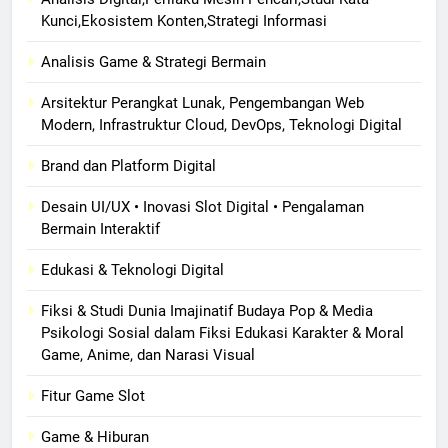
Kunci,Ekosistem Konten,Strategi Informasi
Analisis Game & Strategi Bermain
Arsitektur Perangkat Lunak, Pengembangan Web
Modern, Infrastruktur Cloud, DevOps, Teknologi Digital
Brand dan Platform Digital
Desain UI/UX • Inovasi Slot Digital • Pengalaman
Bermain Interaktif
Edukasi & Teknologi Digital
Fiksi & Studi Dunia Imajinatif Budaya Pop & Media
Psikologi Sosial dalam Fiksi Edukasi Karakter & Moral
Game, Anime, dan Narasi Visual
Fitur Game Slot
Game & Hiburan