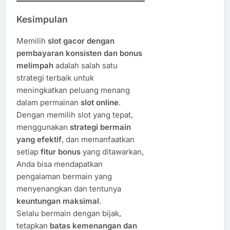
Kesimpulan
Memilih
slot gacor dengan
pembayaran konsisten dan bonus
melimpah
adalah salah satu
strategi terbaik untuk
meningkatkan peluang menang
dalam permainan
slot online
.
Dengan memilih slot yang tepat,
menggunakan
strategi bermain
yang efektif
, dan memanfaatkan
setiap
fitur bonus
yang ditawarkan,
Anda bisa mendapatkan
pengalaman bermain yang
menyenangkan dan tentunya
keuntungan maksimal
.
Selalu bermain dengan bijak,
tetapkan
batas kemenangan dan