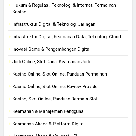
Hukum & Regulasi, Teknologi & Internet, Permainan
Kasino
Infrastruktur Digital & Teknologi Jaringan
Infrastruktur Digital, Keamanan Data, Teknologi Cloud
Inovasi Game & Pengembangan Digital
Judi Online, Slot Dana, Keamanan Judi
Kasino Online, Slot Online, Panduan Permainan
Kasino Online, Slot Online, Review Provider
Kasino, Slot Online, Panduan Bermain Slot
Keamanan & Manajemen Pengguna
Keamanan Akses & Platform Digital