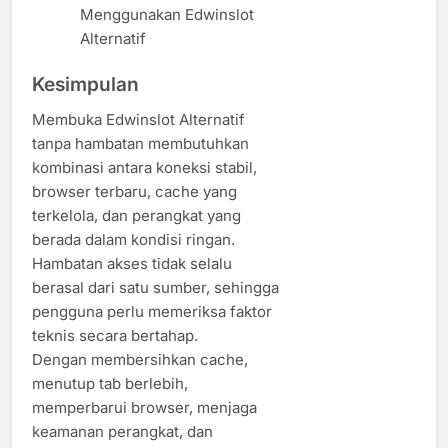
Menggunakan Edwinslot
Alternatif
Kesimpulan
Membuka Edwinslot Alternatif
tanpa hambatan membutuhkan
kombinasi antara koneksi stabil,
browser terbaru, cache yang
terkelola, dan perangkat yang
berada dalam kondisi ringan.
Hambatan akses tidak selalu
berasal dari satu sumber, sehingga
pengguna perlu memeriksa faktor
teknis secara bertahap.
Dengan membersihkan cache,
menutup tab berlebih,
memperbarui browser, menjaga
keamanan perangkat, dan