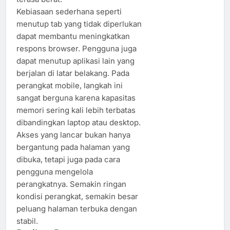
Kebiasaan sederhana seperti
menutup tab yang tidak diperlukan
dapat membantu meningkatkan
respons browser. Pengguna juga
dapat menutup aplikasi lain yang
berjalan di latar belakang. Pada
perangkat mobile, langkah ini
sangat berguna karena kapasitas
memori sering kali lebih terbatas
dibandingkan laptop atau desktop.
Akses yang lancar bukan hanya
bergantung pada halaman yang
dibuka, tetapi juga pada cara
pengguna mengelola
perangkatnya. Semakin ringan
kondisi perangkat, semakin besar
peluang halaman terbuka dengan
stabil.