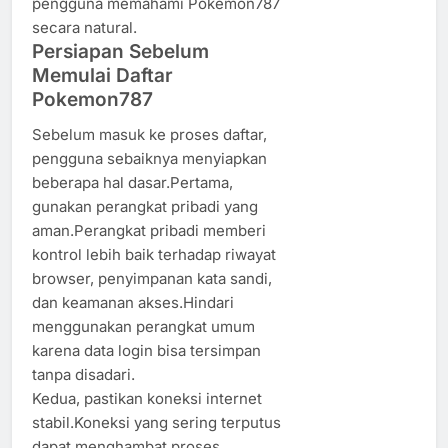
pengguna memahami Pokemon787
secara natural.
Persiapan Sebelum
Memulai Daftar
Pokemon787
Sebelum masuk ke proses daftar,
pengguna sebaiknya menyiapkan
beberapa hal dasar.Pertama,
gunakan perangkat pribadi yang
aman.Perangkat pribadi memberi
kontrol lebih baik terhadap riwayat
browser, penyimpanan kata sandi,
dan keamanan akses.Hindari
menggunakan perangkat umum
karena data login bisa tersimpan
tanpa disadari.
Kedua, pastikan koneksi internet
stabil.Koneksi yang sering terputus
dapat menghambat proses