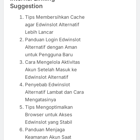
Suggestion
Tips Membersihkan Cache
agar Edwinslot Alternatif
Lebih Lancar
Panduan Login Edwinslot
Alternatif dengan Aman
untuk Pengguna Baru
Cara Mengelola Aktivitas
Akun Setelah Masuk ke
Edwinslot Alternatif
Penyebab Edwinslot
Alternatif Lambat dan Cara
Mengatasinya
Tips Mengoptimalkan
Browser untuk Akses
Edwinslot yang Stabil
Panduan Menjaga
Keamanan Akun Saat