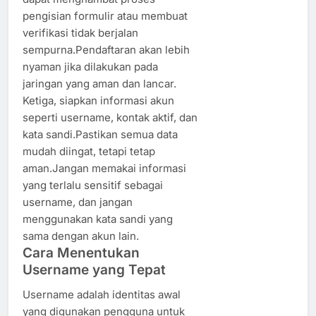
pengisian formulir atau membuat
verifikasi tidak berjalan
sempurna.Pendaftaran akan lebih
nyaman jika dilakukan pada
jaringan yang aman dan lancar.
Ketiga, siapkan informasi akun
seperti username, kontak aktif, dan
kata sandi.Pastikan semua data
mudah diingat, tetapi tetap
aman.Jangan memakai informasi
yang terlalu sensitif sebagai
username, dan jangan
menggunakan kata sandi yang
sama dengan akun lain.
Cara Menentukan
Username yang Tepat
Username adalah identitas awal
yang digunakan pengguna untuk