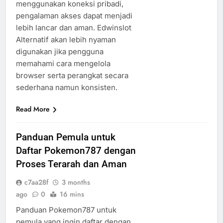
menggunakan koneksi pribadi,
pengalaman akses dapat menjadi
lebih lancar dan aman. Edwinslot
Alternatif akan lebih nyaman
digunakan jika pengguna
memahami cara mengelola
browser serta perangkat secara
sederhana namun konsisten.
Read More
Panduan Pemula untuk
Daftar Pokemon787 dengan
Proses Terarah dan Aman
c7aa28f
3 months
ago
0
16 mins
Panduan Pokemon787 untuk
pemula yang ingin daftar dengan