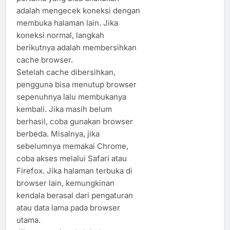
adalah mengecek koneksi dengan
membuka halaman lain. Jika
koneksi normal, langkah
berikutnya adalah membersihkan
cache browser.
Setelah cache dibersihkan,
pengguna bisa menutup browser
sepenuhnya lalu membukanya
kembali. Jika masih belum
berhasil, coba gunakan browser
berbeda. Misalnya, jika
sebelumnya memakai Chrome,
coba akses melalui Safari atau
Firefox. Jika halaman terbuka di
browser lain, kemungkinan
kendala berasal dari pengaturan
atau data lama pada browser
utama.