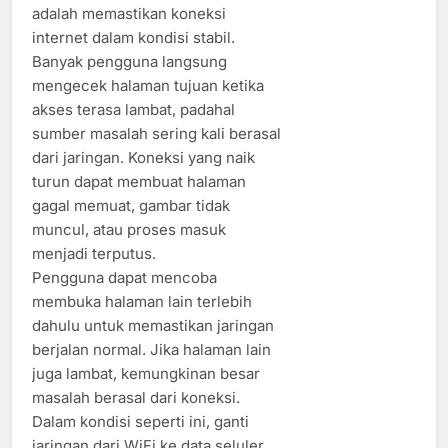
adalah memastikan koneksi
internet dalam kondisi stabil.
Banyak pengguna langsung
mengecek halaman tujuan ketika
akses terasa lambat, padahal
sumber masalah sering kali berasal
dari jaringan. Koneksi yang naik
turun dapat membuat halaman
gagal memuat, gambar tidak
muncul, atau proses masuk
menjadi terputus.
Pengguna dapat mencoba
membuka halaman lain terlebih
dahulu untuk memastikan jaringan
berjalan normal. Jika halaman lain
juga lambat, kemungkinan besar
masalah berasal dari koneksi.
Dalam kondisi seperti ini, ganti
jaringan dari WiFi ke data seluler