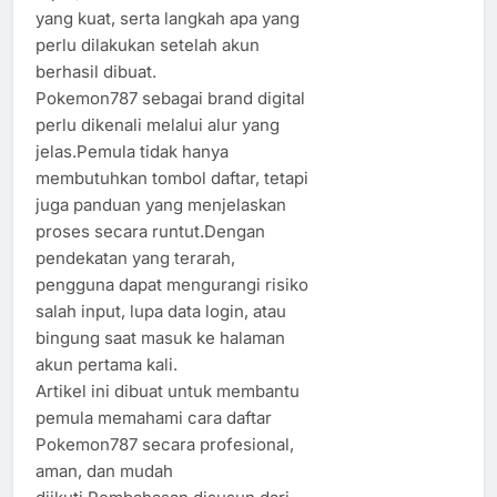
yang kuat, serta langkah apa yang
perlu dilakukan setelah akun
berhasil dibuat.
Pokemon787 sebagai brand digital
perlu dikenali melalui alur yang
jelas.Pemula tidak hanya
membutuhkan tombol daftar, tetapi
juga panduan yang menjelaskan
proses secara runtut.Dengan
pendekatan yang terarah,
pengguna dapat mengurangi risiko
salah input, lupa data login, atau
bingung saat masuk ke halaman
akun pertama kali.
Artikel ini dibuat untuk membantu
pemula memahami cara daftar
Pokemon787 secara profesional,
aman, dan mudah