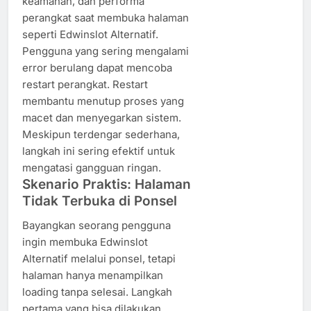
keamanan, dan performa
perangkat saat membuka halaman
seperti Edwinslot Alternatif.
Pengguna yang sering mengalami
error berulang dapat mencoba
restart perangkat. Restart
membantu menutup proses yang
macet dan menyegarkan sistem.
Meskipun terdengar sederhana,
langkah ini sering efektif untuk
mengatasi gangguan ringan.
Skenario Praktis: Halaman
Tidak Terbuka di Ponsel
Bayangkan seorang pengguna
ingin membuka Edwinslot
Alternatif melalui ponsel, tetapi
halaman hanya menampilkan
loading tanpa selesai. Langkah
pertama yang bisa dilakukan