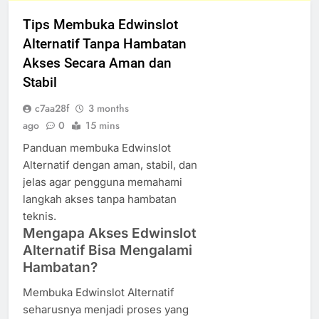
Tips Membuka Edwinslot
Alternatif Tanpa Hambatan
Akses Secara Aman dan
Stabil
c7aa28f
3 months
ago
0
15 mins
Panduan membuka Edwinslot
Alternatif dengan aman, stabil, dan
jelas agar pengguna memahami
langkah akses tanpa hambatan
teknis.
Mengapa Akses Edwinslot
Alternatif Bisa Mengalami
Hambatan?
Membuka Edwinslot Alternatif
seharusnya menjadi proses yang