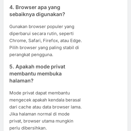
4. Browser apa yang
sebaiknya digunakan?
Gunakan browser populer yang
diperbarui secara rutin, seperti
Chrome, Safari, Firefox, atau Edge.
Pilih browser yang paling stabil di
perangkat pengguna.
5. Apakah mode privat
membantu membuka
halaman?
Mode privat dapat membantu
mengecek apakah kendala berasal
dari cache atau data browser lama.
Jika halaman normal di mode
privat, browser utama mungkin
perlu dibersihkan.