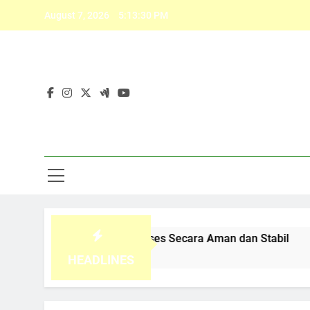
Skip
August 7, 2026
5:13:31 PM
to
content
Sek
Jelajahi P
anpa Hambatan Akses Secara Aman dan Stabil
Panduan 
3 Months A
HEADLINES