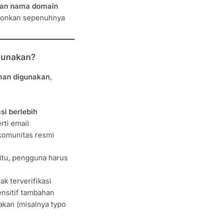
, dan nama domain
kronkan sepenuhnya
gunakan?
an digunakan
,
si berlebih
rti email
 komunitas resmi
 itu, pengguna harus
ak terverifikasi
ensitif tambahan
akan (misalnya typo