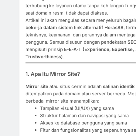
terhubung ke layanan utama tanpa kehilangan fungs
saat domain resmi tidak dapat diakses.
Artikel ini akan mengulas secara menyeluruh bag
bekerja dalam sistem link alternatif Horas88
, ter
teknisnya, keamanan, dan perannya dalam menjaga 
pengguna. Semua disusun dengan pendekatan
SEO
mengikuti prinsip
E-E-A-T (Experience, Expertise, 
Trustworthiness)
.
1. Apa Itu Mirror Site?
Mirror site
atau situs cermin adalah
salinan identik
ditempatkan pada domain atau server berbeda. Mes
berbeda, mirror site menampilkan:
Tampilan visual (UI/UX) yang sama
Struktur halaman dan navigasi yang sama
Akses ke database pengguna yang sama
Fitur dan fungsionalitas yang sepenuhnya se