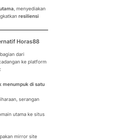
 utama
, menyediakan
ngkatkan
resiliensi
ernatif Horas88
bagian dari
cadangan ke platform
:
ak menumpuk di satu
haraan, serangan
omain utama ke situs
pakan mirror site