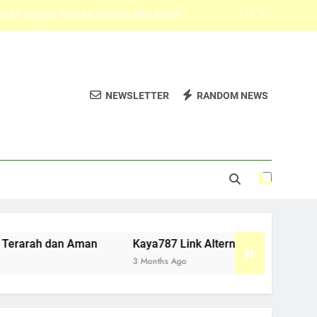
n787 dengan Proses Terarah dan Aman
k Pengalaman Digital yang Lebih Stabil
tif Berjalan Lancar di Perangkat Anda
NEWSLETTER
RANDOM NEWS
ambatan Akses Secara Aman dan Stabil
n787 dengan Proses Terarah dan Aman
yn. Layanan Profesional Untuk Proyek Anda.
k Pengalaman Digital yang Lebih Stabil
tif Berjalan Lancar di Perangkat Anda
an Aman
Kaya787 Link Alternatif untuk Pengalaman Digita
3 Months Ago