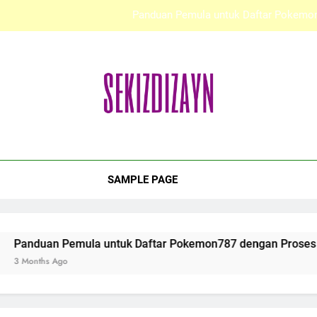
Panduan Pemula untuk Daftar Pokemo
Kaya787 Link Alternatif untu
Cara Memastikan LAE138 Link Alterna
Tips Membuka Edwinslot Alternatif Tanpa H
iz Dizayn
Panduan Pemula untuk Daftar Pokemo
ortofolio Desain Interior Dan Arsitektur Modern Dari Sekiz Diza
Kaya787 Link Alternatif untu
SAMPLE PAGE
Cara Memastikan LAE138 Link Alterna
Pemula untuk Daftar Pokemon787 dengan Proses Terarah d
go