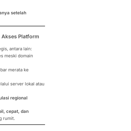
nya setelah
m Akses Platform
is, antara lain:
ses meski domain
bar merata ke
alui server lokal atau
lasi regional
il, cepat, dan
 rumit.