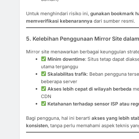
Untuk menghindari risiko ini,
gunakan bookmark ha
memverifikasi kebenarannya
dari sumber resmi.
5. Kelebihan Penggunaan Mirror Site dala
Mirror site menawarkan berbagai keunggulan strateg
Minim downtime
: Situs tetap dapat diak
utama terganggu
Skalabilitas trafik
: Beban pengguna terse
beberapa server
Akses lebih cepat di wilayah berbeda
mel
CDN
Ketahanan terhadap sensor ISP atau regu
Bagi pengguna, hal ini berarti
akses yang lebih stab
konsisten
, tanpa perlu memahami aspek teknis yang