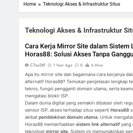
Home
Teknologi Akses & Infrastruktur Situs
Teknologi Akses & Infrastruktur Si
Cara Kerja Mirror Site dalam Sistem L
Horas88: Solusi Akses Tanpa Gangg
C7aa28f
1 Year Ago
0
6 Mins
Apa itu mirror site dan bagaimana cara kerjanya dal
alternatif Horas88? Temukan penjelasan lengkap 
teknis, fungsi pengganti domain utama, serta kea
mengatasi blokir ISP.
Dalam dunia digital yang semakin dibatasi oleh regu
sensor ISP, akses terhadap situs seperti
Horas88
s
akibat
pemblokiran domain utama
. Untuk mengatas
Horas88 memanfaatkan
sistem link alternatif
yang 
teknologi
mirror site
. Sistem ini memungkinkan pe