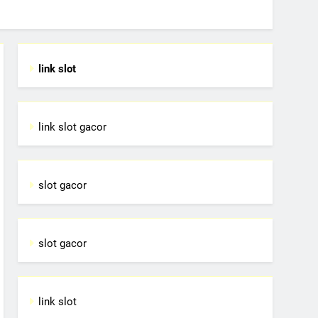
link slot
link slot gacor
slot gacor
slot gacor
link slot