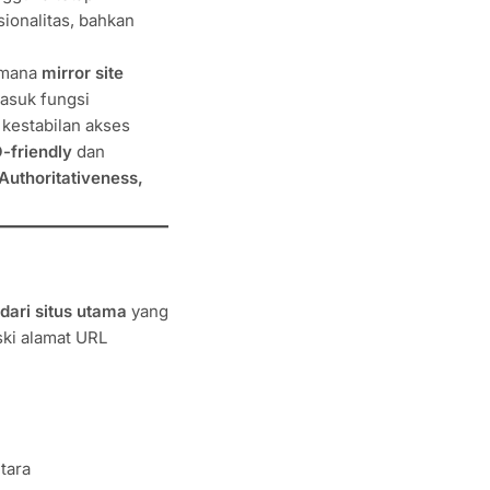
ionalitas, bahkan
aimana
mirror site
masuk fungsi
kestabilan akses
-friendly
dan
Authoritativeness,
 dari situs utama
yang
ki alamat URL
tara