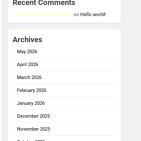
Recent Comments
A WordPress Commenter
on
Hello world!
Archives
May 2026
April 2026
March 2026
February 2026
January 2026
December 2025
November 2025