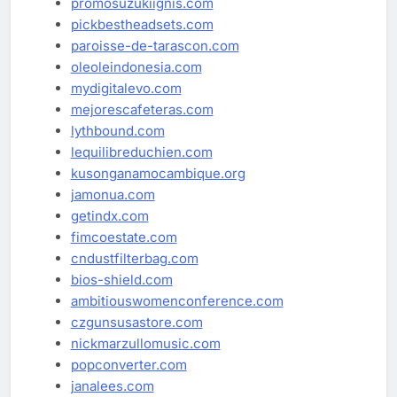
promosuzukiignis.com
pickbestheadsets.com
paroisse-de-tarascon.com
oleoleindonesia.com
mydigitalevo.com
mejorescafeteras.com
lythbound.com
lequilibreduchien.com
kusonganamocambique.org
jamonua.com
getindx.com
fimcoestate.com
cndustfilterbag.com
bios-shield.com
ambitiouswomenconference.com
czgunsusastore.com
nickmarzullomusic.com
popconverter.com
janalees.com