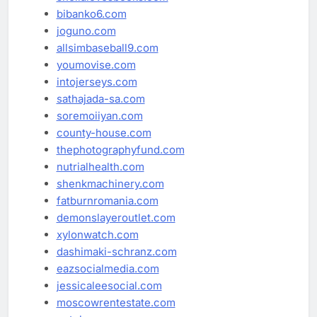
bibanko6.com
joguno.com
allsimbaseball9.com
youmovise.com
intojerseys.com
sathajada-sa.com
soremoiiyan.com
county-house.com
thephotographyfund.com
nutrialhealth.com
shenkmachinery.com
fatburnromania.com
demonslayeroutlet.com
xylonwatch.com
dashimaki-schranz.com
eazsocialmedia.com
jessicaleesocial.com
moscowrentestate.com