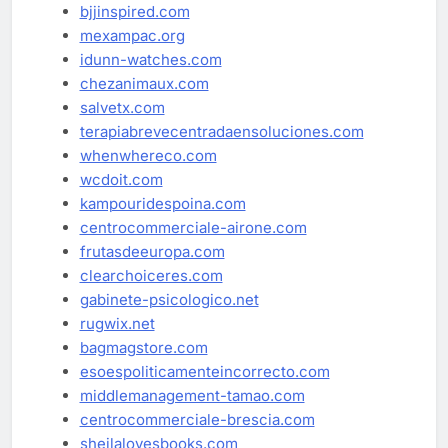
bjjinspired.com
mexampac.org
idunn-watches.com
chezanimaux.com
salvetx.com
terapiabrevecentradaensoluciones.com
whenwhereco.com
wcdoit.com
kampouridespoina.com
centrocommerciale-airone.com
frutasdeeuropa.com
clearchoiceres.com
gabinete-psicologico.net
rugwix.net
bagmagstore.com
esoespoliticamenteincorrecto.com
middlemanagement-tamao.com
centrocommerciale-brescia.com
sheilalovesbooks.com