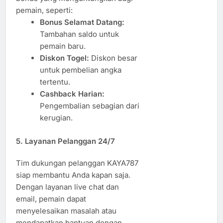
pemain, seperti:
Bonus Selamat Datang:
Tambahan saldo untuk
pemain baru.
Diskon Togel:
Diskon besar
untuk pembelian angka
tertentu.
Cashback Harian:
Pengembalian sebagian dari
kerugian.
5. Layanan Pelanggan 24/7
Tim dukungan pelanggan KAYA787
siap membantu Anda kapan saja.
Dengan layanan live chat dan
email, pemain dapat
menyelesaikan masalah atau
mendapatkan bantuan dengan