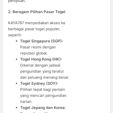
penipuan.
2. Beragam Pilihan Pasar Togel
KAYA787 menyediakan akses ke
berbagai pasar togel populer,
seperti:
Togel Singapura (SGP):
Pasar resmi dengan
reputasi global.
Togel Hong Kong (HK):
Dikenal dengan jadwal
pengundian yang teratur
dan peluang menang besar.
Togel Sydney (SDY):
Pilihan tepat bagi pemain
yang mencari pengundian
harian.
Togel Jepang dan Korea: