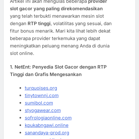
Artikel ini akan mengulas beberapa
provider
slot gacor yang paling direkomendasikan
yang telah terbukti menawarkan mesin slot
dengan
RTP tinggi
, volatilitas yang sesuai, dan
fitur bonus menarik. Mari kita lihat lebih dekat
beberapa provider terkemuka yang dapat
meningkatkan peluang menang Anda di dunia
slot online.
1.
NetEnt: Penyedia Slot Gacor dengan RTP
Tinggi dan Grafis Mengesankan
turquoises.org
tinytownnj.com
sumibol.com
styogawear.com
sofrologiaonline.com
kpukabngawi.online
sanandaya-prod.org