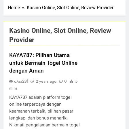
Home
Kasino Online, Slot Online, Review Provider
Kasino Online, Slot Online, Review
Provider
KAYA787: Pilihan Utama
untuk Bermain Togel Online
dengan Aman
c7aa28f
2 years ago
0
5
mins
KAYA787 adalah platform togel
online terpercaya dengan
keamanan terbaik, pilihan pasar
lengkap, dan bonus menarik.
Nikmati pengalaman bermain togel