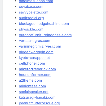
hindimesuchna.com
covabase.com
savvypalette.com
auditsocial.org
bluelagoonlodgehuahine.com
physickle.com
outdoorfurnitureindonesia.com
vereasnegras.com
yarininegitimizirvesi.com
hiddenworldgin.com
kyoto-carappo.net
cellphonei.com
mikeforfrederick.com
hoursinformer.com
a2theme.com
miniontees.com
socialspeaker.net
katsuragi-hanabi.com
peanutmutterrescue.org