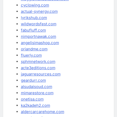
cyclowing.com
actual-synergy.com
lyrikshub.com
wildwordsfest.com
fabufluff.com
nimportnawak.com
angelisimashop.com
oriandme.com
fluerly.com
sphmnetwork.com
acte3editions.com
jaguarresources.com
geardurr.com
alsudaisoud.com
mimarestore.com
onetisa.com
ka2kadeh2.com
aldercarcarehome.com