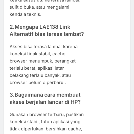
sulit dibuka, atau mengalami
kendala teknis.
2.Mengapa LAE138 Link
Alternatif bisa terasa lambat?
Akses bisa terasa lambat karena
koneksi tidak stabil, cache
browser menumpuk, perangkat
terlalu berat, aplikasi latar
belakang terlalu banyak, atau
browser belum diperbarui.
3.Bagaimana cara membuat
akses berjalan lancar di HP?
Gunakan browser terbaru, pastikan
koneksi stabil, tutup aplikasi yang
tidak diperlukan, bersihkan cache,