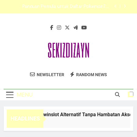
Skip
Kaya787 Link Alternatif untuk Pengalaman Digital
to
yang Lebih Stabil
content
Cara Memastikan LAE138 Link Alternatif Berjalan
Lancar di Perangkat Anda
Tips Membuka Edwinslot Alternatif Tanpa
Hambatan Akses Secara Aman dan Stabil
Panduan Pemula untuk Daftar Pokemon787
dengan Proses Terarah dan Aman
Kaya787 Link Alternatif untuk Pengalaman Digital
yang Lebih Stabil
Sekiz Dizayn
Jelajahi Portofolio Desain Interior Dan
Cara Memastikan LAE138 Link Alternatif Berjalan
NEWSLETTER
RANDOM NEWS
Lancar di Perangkat Anda
Arsitektur Modern Dari Sekiz Dizayn.
Layanan Profesional Untuk Proyek Anda.
MENU
ips Membuka Edwinslot Alternatif Tanpa Hambatan Akses Sec
HEADLINES
 Months Ago