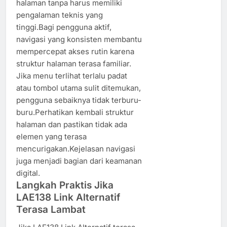
halaman tanpa harus memiliki
pengalaman teknis yang
tinggi.Bagi pengguna aktif,
navigasi yang konsisten membantu
mempercepat akses rutin karena
struktur halaman terasa familiar.
Jika menu terlihat terlalu padat
atau tombol utama sulit ditemukan,
pengguna sebaiknya tidak terburu-
buru.Perhatikan kembali struktur
halaman dan pastikan tidak ada
elemen yang terasa
mencurigakan.Kejelasan navigasi
juga menjadi bagian dari keamanan
digital.
Langkah Praktis Jika
LAE138 Link Alternatif
Terasa Lambat