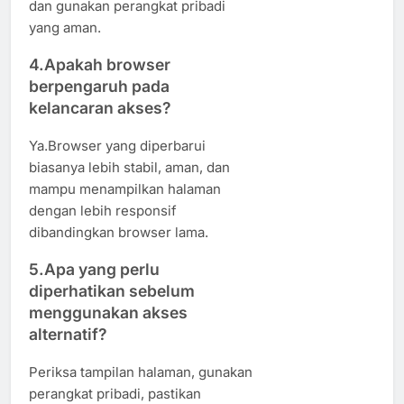
dan gunakan perangkat pribadi
yang aman.
4.Apakah browser
berpengaruh pada
kelancaran akses?
Ya.Browser yang diperbarui
biasanya lebih stabil, aman, dan
mampu menampilkan halaman
dengan lebih responsif
dibandingkan browser lama.
5.Apa yang perlu
diperhatikan sebelum
menggunakan akses
alternatif?
Periksa tampilan halaman, gunakan
perangkat pribadi, pastikan