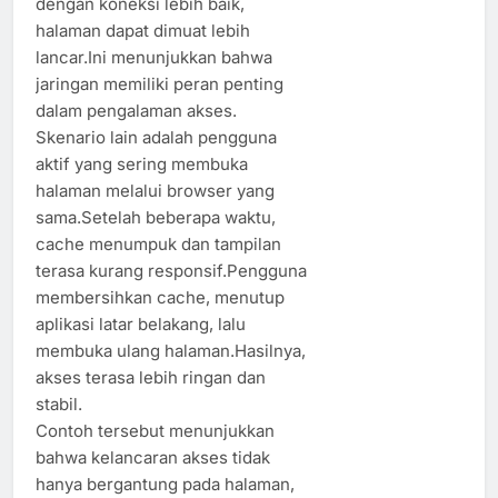
dengan koneksi lebih baik,
halaman dapat dimuat lebih
lancar.Ini menunjukkan bahwa
jaringan memiliki peran penting
dalam pengalaman akses.
Skenario lain adalah pengguna
aktif yang sering membuka
halaman melalui browser yang
sama.Setelah beberapa waktu,
cache menumpuk dan tampilan
terasa kurang responsif.Pengguna
membersihkan cache, menutup
aplikasi latar belakang, lalu
membuka ulang halaman.Hasilnya,
akses terasa lebih ringan dan
stabil.
Contoh tersebut menunjukkan
bahwa kelancaran akses tidak
hanya bergantung pada halaman,