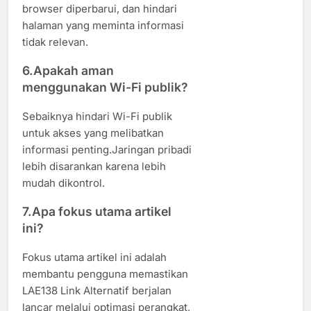
browser diperbarui, dan hindari
halaman yang meminta informasi
tidak relevan.
6.Apakah aman
menggunakan Wi-Fi publik?
Sebaiknya hindari Wi-Fi publik
untuk akses yang melibatkan
informasi penting.Jaringan pribadi
lebih disarankan karena lebih
mudah dikontrol.
7.Apa fokus utama artikel
ini?
Fokus utama artikel ini adalah
membantu pengguna memastikan
LAE138 Link Alternatif berjalan
lancar melalui optimasi perangkat,