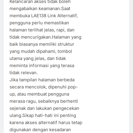
Kelancaran akses tidak boleh
mengabaikan keamanan.Saat
membuka LAE138 Link Alternatif,
pengguna perlu memastikan
halaman terlihat jelas, rapi, dan
tidak mencurigakan.Halaman yang
baik biasanya memiliki struktur
yang mudah dipahami, tombol
utama yang jelas, dan tidak
meminta informasi yang terasa
tidak relevan.
Jika tampilan halaman berbeda
secara mencolok, dipenuhi pop-
up, atau membuat pengguna
merasa ragu, sebaiknya berhenti
sejenak dan lakukan pengecekan
ulang.Sikap hati-hati ini penting
karena akses alternatif harus tetap
digunakan dengan kesadaran