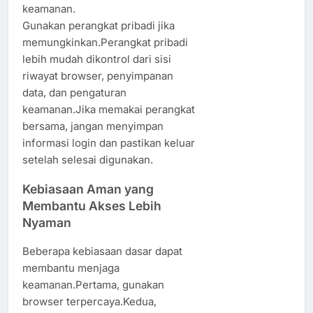
keamanan.
Gunakan perangkat pribadi jika
memungkinkan.Perangkat pribadi
lebih mudah dikontrol dari sisi
riwayat browser, penyimpanan
data, dan pengaturan
keamanan.Jika memakai perangkat
bersama, jangan menyimpan
informasi login dan pastikan keluar
setelah selesai digunakan.
Kebiasaan Aman yang
Membantu Akses Lebih
Nyaman
Beberapa kebiasaan dasar dapat
membantu menjaga
keamanan.Pertama, gunakan
browser terpercaya.Kedua,