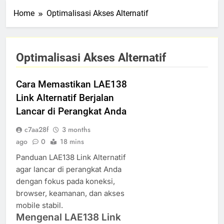
Home
Optimalisasi Akses Alternatif
Optimalisasi Akses Alternatif
Cara Memastikan LAE138
Link Alternatif Berjalan
Lancar di Perangkat Anda
c7aa28f
3 months
ago
0
18 mins
Panduan LAE138 Link Alternatif
agar lancar di perangkat Anda
dengan fokus pada koneksi,
browser, keamanan, dan akses
mobile stabil.
Mengenal LAE138 Link