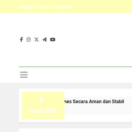
Skip
August 7, 2026
2:53:51 AM
to
content
Sek
Jelajahi P
anpa Hambatan Akses Secara Aman dan Stabil
Panduan 
3 Months A
HEADLINES