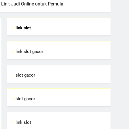
Link Judi Online untuk Pemula
link slot
link slot gacor
slot gacor
slot gacor
link slot