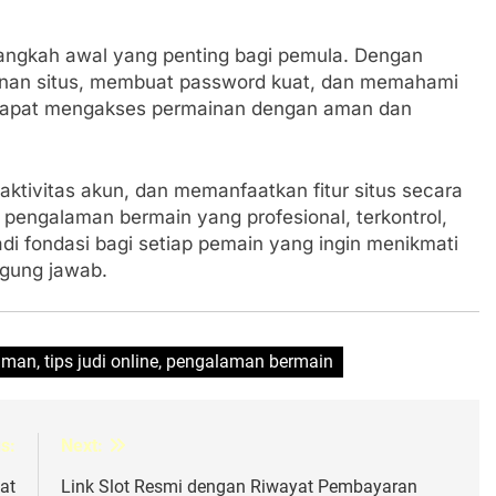
 langkah awal yang penting bagi pemula. Dengan
nan situs, membuat password kuat, dan memahami
u dapat mengakses permainan dengan aman dan
 aktivitas akun, dan memanfaatkan fitur situs secara
ngalaman bermain yang profesional, terkontrol,
i fondasi bagi setiap pemain yang ingin menikmati
ggung jawab.
aman, tips judi online, pengalaman bermain
s:
Next:
at
Link Slot Resmi dengan Riwayat Pembayaran