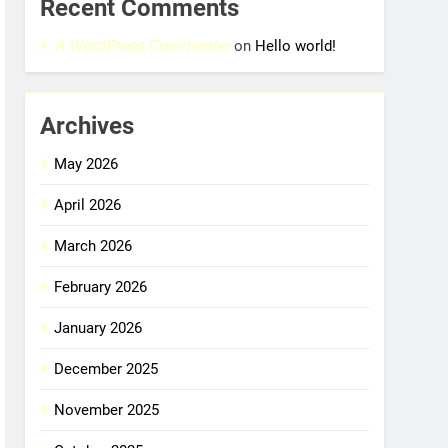
Recent Comments
A WordPress Commenter
on
Hello world!
Archives
May 2026
April 2026
March 2026
February 2026
January 2026
December 2025
November 2025