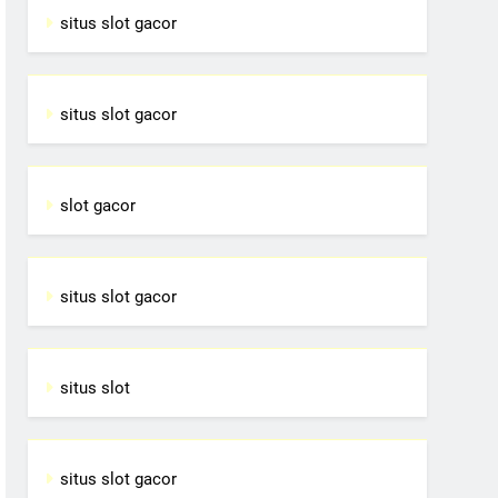
situs slot gacor
situs slot gacor
slot gacor
situs slot gacor
situs slot
situs slot gacor