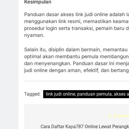
Kesimpulan
Panduan dasar akses link judi online adalah
menggunakan link resmi, memastikan keama
prosedur login serta transaksi, pemain bar
nyaman.
Selain itu, disiplin dalam bermain, memantau
optimal akan membantu pemula membangun pe
dan menyenangkan. Panduan dasar ini menjad
judi online dengan aman, efektif, dan bertan
Tagged:
link judi online, panduan pemula, akses 
Previou
Post
navigation
Cara Daftar Kaya787 Online Lewat Perangk