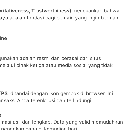
ritativeness, Trustworthiness)
menekankan bahwa
ya adalah fondasi bagi pemain yang ingin bermain
ine
unakan adalah resmi dan berasal dari situs
melalui pihak ketiga atau media sosial yang tidak
TPS
, ditandai dengan ikon gembok di browser. Ini
nsaksi Anda terenkripsi dan terlindungi.
p
formasi asli dan lengkap. Data yang valid memudahkan
an penarikan dana di kemudian hari.