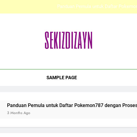
Panduan Pemula untuk Daftar Pokemo
Kaya787 Link Alternatif untu
Cara Memastikan LAE138 Link Alterna
Tips Membuka Edwinslot Alternatif Tanpa H
iz Dizayn
Panduan Pemula untuk Daftar Pokemo
ortofolio Desain Interior Dan Arsitektur Modern Dari Sekiz Diza
Kaya787 Link Alternatif untu
SAMPLE PAGE
Cara Memastikan LAE138 Link Alterna
Pemula untuk Daftar Pokemon787 dengan Proses Terarah d
go