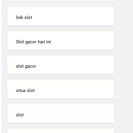
link slot
Slot gacor hari ini
slot gacor
situs slot
slot