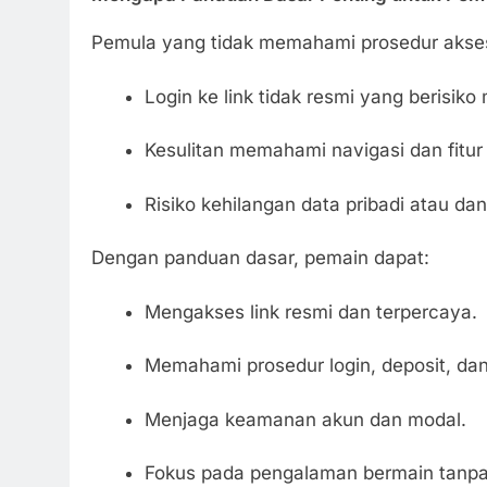
Pemula yang tidak memahami prosedur akses
Login ke link tidak resmi yang berisiko
Kesulitan memahami navigasi dan fitur 
Risiko kehilangan data pribadi atau d
Dengan panduan dasar, pemain dapat:
Mengakses link resmi dan terpercaya.
Memahami prosedur login, deposit, dan
Menjaga keamanan akun dan modal.
Fokus pada pengalaman bermain tanp