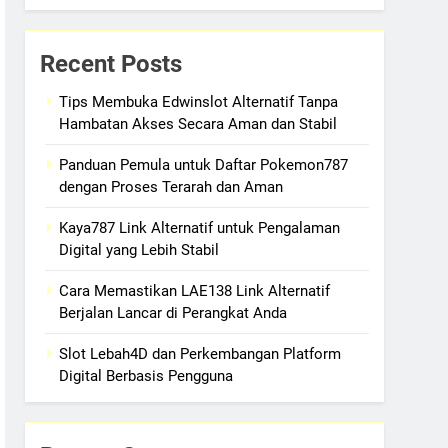
Recent Posts
Tips Membuka Edwinslot Alternatif Tanpa
Hambatan Akses Secara Aman dan Stabil
Panduan Pemula untuk Daftar Pokemon787
dengan Proses Terarah dan Aman
Kaya787 Link Alternatif untuk Pengalaman
Digital yang Lebih Stabil
Cara Memastikan LAE138 Link Alternatif
Berjalan Lancar di Perangkat Anda
Slot Lebah4D dan Perkembangan Platform
Digital Berbasis Pengguna