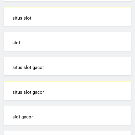
situs slot
slot
situs slot gacor
situs slot gacor
slot gacor