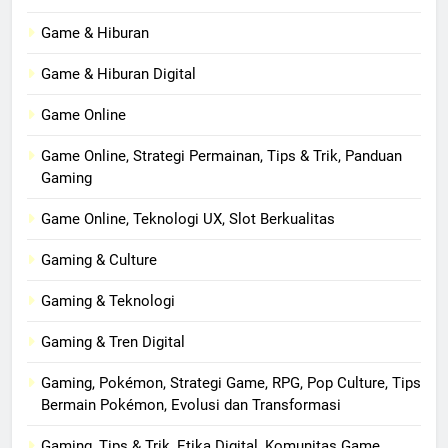
Game & Hiburan
Game & Hiburan Digital
Game Online
Game Online, Strategi Permainan, Tips & Trik, Panduan
Gaming
Game Online, Teknologi UX, Slot Berkualitas
Gaming & Culture
Gaming & Teknologi
Gaming & Tren Digital
Gaming, Pokémon, Strategi Game, RPG, Pop Culture, Tips
Bermain Pokémon, Evolusi dan Transformasi
Gaming, Tips & Trik, Etika Digital, Komunitas Game,