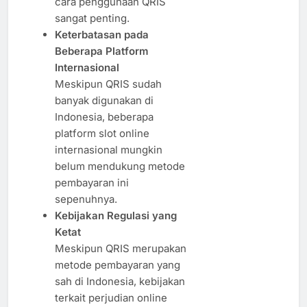
cara penggunaan QRIS
sangat penting.
Keterbatasan pada
Beberapa Platform
Internasional
Meskipun QRIS sudah
banyak digunakan di
Indonesia, beberapa
platform slot online
internasional mungkin
belum mendukung metode
pembayaran ini
sepenuhnya.
Kebijakan Regulasi yang
Ketat
Meskipun QRIS merupakan
metode pembayaran yang
sah di Indonesia, kebijakan
terkait perjudian online