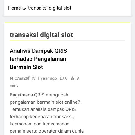
Home
transaksi digital slot
transaksi digital slot
Analisis Dampak QRIS
terhadap Pengalaman
Bermain Slot
c7aa28f
1 year ago
0
9
mins
Bagaimana QRIS mengubah
pengalaman bermain slot online?
Temukan analisis dampak QRIS
terhadap kecepatan transaksi,
keamanan, dan kenyamanan
pemain serta operator dalam dunia