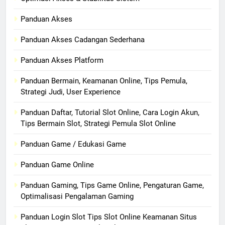
Panduan Akses
Panduan Akses Cadangan Sederhana
Panduan Akses Platform
Panduan Bermain, Keamanan Online, Tips Pemula,
Strategi Judi, User Experience
Panduan Daftar, Tutorial Slot Online, Cara Login Akun,
Tips Bermain Slot, Strategi Pemula Slot Online
Panduan Game / Edukasi Game
Panduan Game Online
Panduan Gaming, Tips Game Online, Pengaturan Game,
Optimalisasi Pengalaman Gaming
Panduan Login Slot Tips Slot Online Keamanan Situs