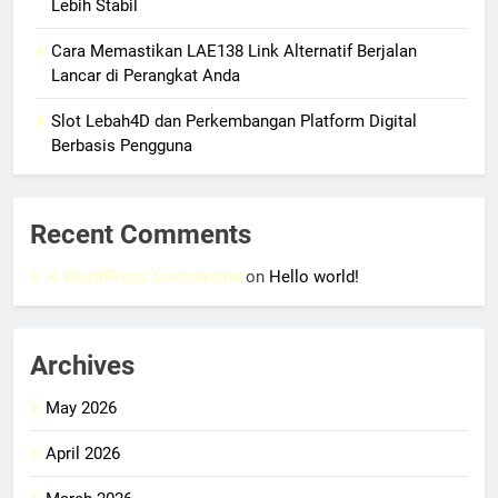
Lebih Stabil
Cara Memastikan LAE138 Link Alternatif Berjalan
Lancar di Perangkat Anda
Slot Lebah4D dan Perkembangan Platform Digital
Berbasis Pengguna
Recent Comments
A WordPress Commenter
on
Hello world!
Archives
May 2026
April 2026