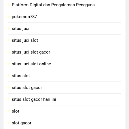
Platform Digital dan Pengalaman Pengguna
pokemon787
situs judi
situs judi slot
situs judi slot gacor
situs judi slot online
situs slot
situs slot gacor
situs slot gacor hari ini
slot
slot gacor