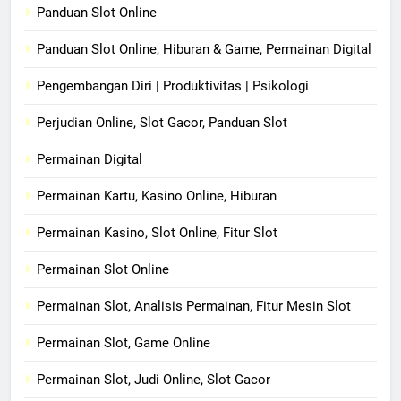
Panduan Slot Online
Panduan Slot Online, Hiburan & Game, Permainan Digital
Pengembangan Diri | Produktivitas | Psikologi
Perjudian Online, Slot Gacor, Panduan Slot
Permainan Digital
Permainan Kartu, Kasino Online, Hiburan
Permainan Kasino, Slot Online, Fitur Slot
Permainan Slot Online
Permainan Slot, Analisis Permainan, Fitur Mesin Slot
Permainan Slot, Game Online
Permainan Slot, Judi Online, Slot Gacor