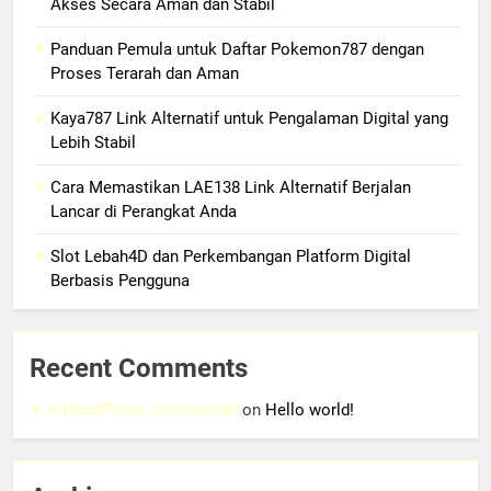
Akses Secara Aman dan Stabil
Panduan Pemula untuk Daftar Pokemon787 dengan
Proses Terarah dan Aman
Kaya787 Link Alternatif untuk Pengalaman Digital yang
Lebih Stabil
Cara Memastikan LAE138 Link Alternatif Berjalan
Lancar di Perangkat Anda
Slot Lebah4D dan Perkembangan Platform Digital
Berbasis Pengguna
Recent Comments
A WordPress Commenter
on
Hello world!