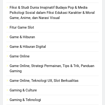
Fiksi & Studi Dunia Imajinatif Budaya Pop & Media
Psikologi Sosial dalam Fiksi Edukasi Karakter & Moral
Game, Anime, dan Narasi Visual
Fitur Game Slot
Game & Hiburan
Game & Hiburan Digital
Game Online
Game Online, Strategi Permainan, Tips & Trik, Panduan
Gaming
Game Online, Teknologi UX, Slot Berkualitas
Gaming & Culture
Gaming & Teknologi