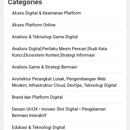
Categories
Akses Digital & Keamanan Platform
Akses Platform Online
Analisis & Teknologi Game Digital
Analisis Digital,Perilaku Mesin Pencari,Studi Kata
Kunci,Ekosistem Konten,Strategi Informasi
Analisis Game & Strategi Bermain
Arsitektur Perangkat Lunak, Pengembangan Web
Modern, Infrastruktur Cloud, DevOps, Teknologi Digital
Brand dan Platform Digital
Desain UI/UX • Inovasi Slot Digital • Pengalaman
Bermain Interaktif
Edukasi & Teknologi Digital