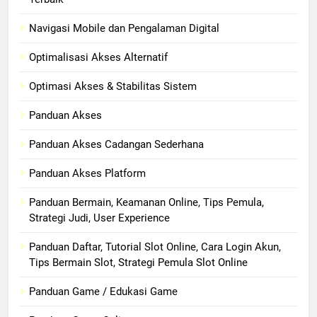
Navigasi Mobile dan Pengalaman Digital
Optimalisasi Akses Alternatif
Optimasi Akses & Stabilitas Sistem
Panduan Akses
Panduan Akses Cadangan Sederhana
Panduan Akses Platform
Panduan Bermain, Keamanan Online, Tips Pemula,
Strategi Judi, User Experience
Panduan Daftar, Tutorial Slot Online, Cara Login Akun,
Tips Bermain Slot, Strategi Pemula Slot Online
Panduan Game / Edukasi Game