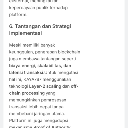
eksternal, meningkatkan
kepercayaan publik terhadap
platform.
6. Tantangan dan Strategi
Implementasi
Meski memiliki banyak
keunggulan, penerapan blockchain
juga membawa tantangan seperti
biaya energi, skalabilitas, dan
latensi transaksi
.Untuk mengatasi
hal ini, KAYA787 menggunakan
teknologi
Layer-2 scaling
dan
off-
chain processing
yang
memungkinkan pemrosesan
transaksi lebih cepat tanpa
membebani jaringan utama.
Platform ini juga mengadopsi
mekanisme
Proof of Authority