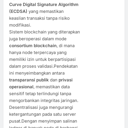
Curve Digital Signature Algorithm
(ECDSA)
yang memastikan
keaslian transaksi tanpa risiko
modifikasi.
Sistem blockchain yang diterapkan
juga beroperasi dalam mode
consortium blockchain
, di mana
hanya node terpercaya yang
memiliki izin untuk berpartisipasi
dalam proses validasi.Pendekatan
ini menyeimbangkan antara
transparansi publik
dan
privasi
operasional
, memastikan data
sensitif tetap terlindungi tanpa
mengorbankan integritas jaringan.
Desentralisasi juga mengurangi
ketergantungan pada satu server
pusat.Dengan menyimpan salinan
ledger di banyak node di berbagai