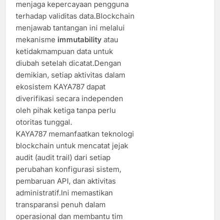
menjaga kepercayaan pengguna
terhadap validitas data.Blockchain
menjawab tantangan ini melalui
mekanisme
immutability
atau
ketidakmampuan data untuk
diubah setelah dicatat.Dengan
demikian, setiap aktivitas dalam
ekosistem KAYA787 dapat
diverifikasi secara independen
oleh pihak ketiga tanpa perlu
otoritas tunggal.
KAYA787 memanfaatkan teknologi
blockchain untuk mencatat jejak
audit (audit trail) dari setiap
perubahan konfigurasi sistem,
pembaruan API, dan aktivitas
administratif.Ini memastikan
transparansi penuh dalam
operasional dan membantu tim