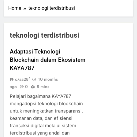
Home
teknologi terdistribusi
teknologi terdistribusi
Adaptasi Teknologi
Blockchain dalam Ekosistem
KAYA787
c7aa28f
10 months
ago
0
8 mins
Pelajari bagaimana KAYA787
mengadopsi teknologi blockchain
untuk meningkatkan transparansi,
keamanan data, dan efisiensi
transaksi digital melalui sistem
terdistribusi yang andal dan