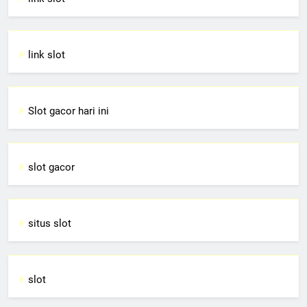
link slot
Slot gacor hari ini
slot gacor
situs slot
slot