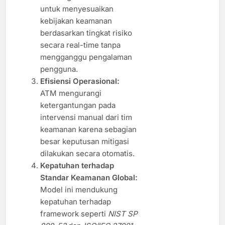
untuk menyesuaikan
kebijakan keamanan
berdasarkan tingkat risiko
secara real-time tanpa
mengganggu pengalaman
pengguna.
Efisiensi Operasional:
ATM mengurangi
ketergantungan pada
intervensi manual dari tim
keamanan karena sebagian
besar keputusan mitigasi
dilakukan secara otomatis.
Kepatuhan terhadap
Standar Keamanan Global:
Model ini mendukung
kepatuhan terhadap
framework seperti
NIST SP