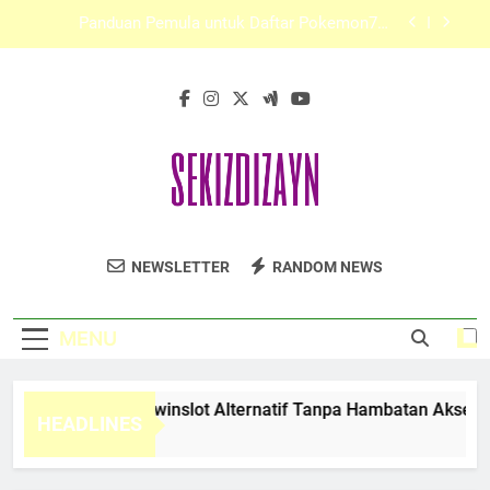
Skip
Kaya787 Link Alternatif untuk Pengalaman Digital
to
yang Lebih Stabil
content
Cara Memastikan LAE138 Link Alternatif Berjalan
Lancar di Perangkat Anda
Tips Membuka Edwinslot Alternatif Tanpa
Hambatan Akses Secara Aman dan Stabil
Panduan Pemula untuk Daftar Pokemon787
dengan Proses Terarah dan Aman
Kaya787 Link Alternatif untuk Pengalaman Digital
yang Lebih Stabil
Sekiz Dizayn
Jelajahi Portofolio Desain Interior Dan
Cara Memastikan LAE138 Link Alternatif Berjalan
NEWSLETTER
RANDOM NEWS
Lancar di Perangkat Anda
Arsitektur Modern Dari Sekiz Dizayn.
Layanan Profesional Untuk Proyek Anda.
MENU
ps Membuka Edwinslot Alternatif Tanpa Hambatan Akses Seca
HEADLINES
Months Ago