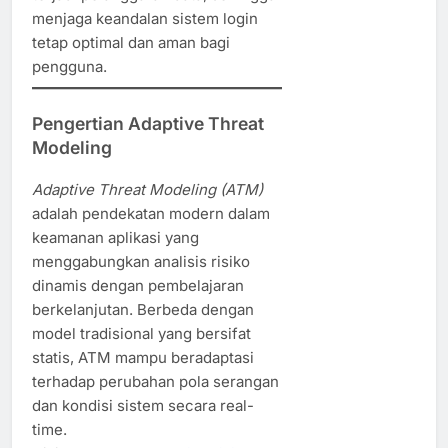
menjaga keandalan sistem login
tetap optimal dan aman bagi
pengguna.
Pengertian Adaptive Threat
Modeling
Adaptive Threat Modeling (ATM)
adalah pendekatan modern dalam
keamanan aplikasi yang
menggabungkan analisis risiko
dinamis dengan pembelajaran
berkelanjutan. Berbeda dengan
model tradisional yang bersifat
statis, ATM mampu beradaptasi
terhadap perubahan pola serangan
dan kondisi sistem secara real-
time.