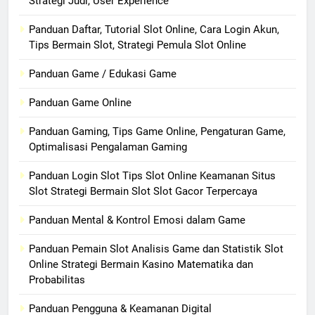
Strategi Judi, User Experience
Panduan Daftar, Tutorial Slot Online, Cara Login Akun,
Tips Bermain Slot, Strategi Pemula Slot Online
Panduan Game / Edukasi Game
Panduan Game Online
Panduan Gaming, Tips Game Online, Pengaturan Game,
Optimalisasi Pengalaman Gaming
Panduan Login Slot Tips Slot Online Keamanan Situs
Slot Strategi Bermain Slot Slot Gacor Terpercaya
Panduan Mental & Kontrol Emosi dalam Game
Panduan Pemain Slot Analisis Game dan Statistik Slot
Online Strategi Bermain Kasino Matematika dan
Probabilitas
Panduan Pengguna & Keamanan Digital