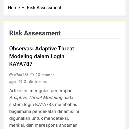
Home
Risk Assessment
Risk Assessment
Observasi Adaptive Threat
Modeling dalam Login
KAYA787
c7aa28f
10 months
ago
0
6 mins
Artikel ini mengulas penerapan
Adaptive Threat Modeling
pada
sistem login KAYA787, membahas
bagaimana pendekatan dinamis ini
digunakan untuk mendeteksi,
menilai, dan merespons ancaman