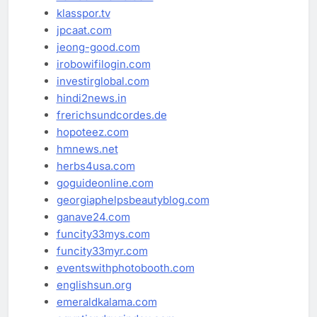
klasspor.tv
jpcaat.com
jeong-good.com
irobowifilogin.com
investirglobal.com
hindi2news.in
frerichsundcordes.de
hopoteez.com
hmnews.net
herbs4usa.com
goguideonline.com
georgiaphelpsbeautyblog.com
ganave24.com
funcity33mys.com
funcity33myr.com
eventswithphotobooth.com
englishsun.org
emeraldkalama.com