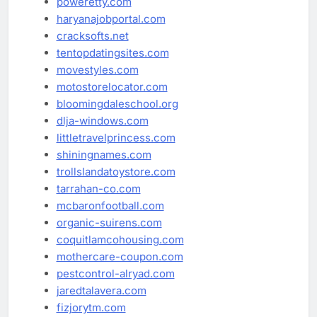
poweretty.com
haryanajobportal.com
cracksofts.net
tentopdatingsites.com
movestyles.com
motostorelocator.com
bloomingdaleschool.org
dlja-windows.com
littletravelprincess.com
shiningnames.com
trollslandatoystore.com
tarrahan-co.com
mcbaronfootball.com
organic-suirens.com
coquitlamcohousing.com
mothercare-coupon.com
pestcontrol-alryad.com
jaredtalavera.com
fizjorytm.com