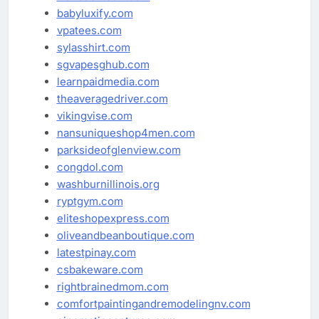
babyluxify.com
vpatees.com
sylasshirt.com
sgvapesghub.com
learnpaidmedia.com
theaveragedriver.com
vikingvise.com
nansuniqueshop4men.com
parksideofglenview.com
congdol.com
washburnillinois.org
ryptgym.com
eliteshopexpress.com
oliveandbeanboutique.com
latestpinay.com
csbakeware.com
rightbrainedmom.com
comfortpaintingandremodelingnv.com