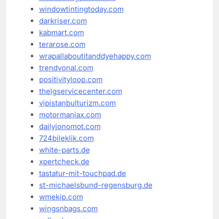
windowtintingtoday.com
darkriser.com
kabmart.com
terarose.com
wrapallaboutitanddyehappy.com
trendvonal.com
positivityloop.com
thelgservicecenter.com
vipistanbulturizm.com
motormaniax.com
dailyjonomot.com
724bileklik.com
white-parts.de
xpertcheck.de
tastatur-mit-touchpad.de
st-michaelsbund-regensburg.de
wmekip.com
wingsnbags.com