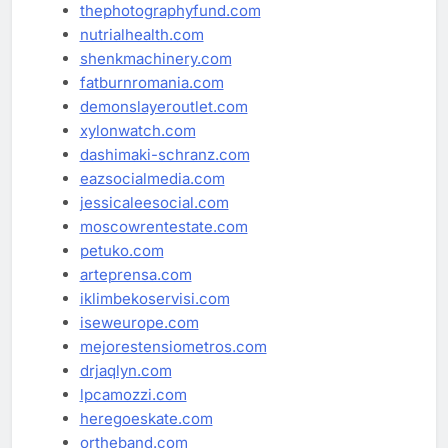
thephotographyfund.com
nutrialhealth.com
shenkmachinery.com
fatburnromania.com
demonslayeroutlet.com
xylonwatch.com
dashimaki-schranz.com
eazsocialmedia.com
jessicaleesocial.com
moscowrentestate.com
petuko.com
arteprensa.com
iklimbekoservisi.com
iseweurope.com
mejorestensiometros.com
drjaqlyn.com
lpcamozzi.com
heregoeskate.com
ortheband.com