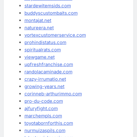
stardewitemsids.com
buddyscustombaits.com
montajat.net
natureera.net
vortexcustomerservice.com
prohindistatus.com
spiritualrats.com
viewgame.net
upfreshfranchise.com
randolacaminade.com
crazy-irrumatio.net
growing-years.net
corinneb-arthurimmo.com
pro-du-code.com
ajfuryfight.com
marchempls.com
toyotabornforthis.com
nurmuizaspils.com