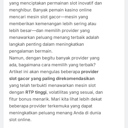
yang menciptakan permainan slot inovatif dan
menghibur. Banyak pemain kasino online
mencari mesin slot gacor—mesin yang
memberikan kemenangan lebih sering atau
lebih besar—dan memilih provider yang
menawarkan peluang menang terbaik adalah
langkah penting dalam meningkatkan
pengalaman bermain.
Namun, dengan begitu banyak provider yang
ada, bagaimana cara memilih yang terbaik?
Artikel ini akan mengulas beberapa
provider
slot gacor yang paling direkomendasikan
yang telah terbukti menawarkan mesin slot
dengan
RTP tinggi
, volatilitas yang sesuai, dan
fitur bonus menarik. Mari kita lihat lebih dekat
beberapa provider terkemuka yang dapat
meningkatkan peluang menang Anda di dunia
slot online.