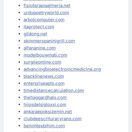
fisioterapiaalmeria.net
urdupoetryworld.com
arbolcomputer.com
itaprotect.com
gildong.net
skimmerspaninigrill.com
alfananine.com
modelbouwmati.com
surgileonline.com
advancingbioelectronicmedicine.org
blacklinenews.com
enterpriseapts.com
timedistancecalculation.com
thehaggardhalo.com
hijosdelsigloxxi.com
ankaraepoksizemin.net
clubdeescrituracyrano.com
benimtesbihim.com