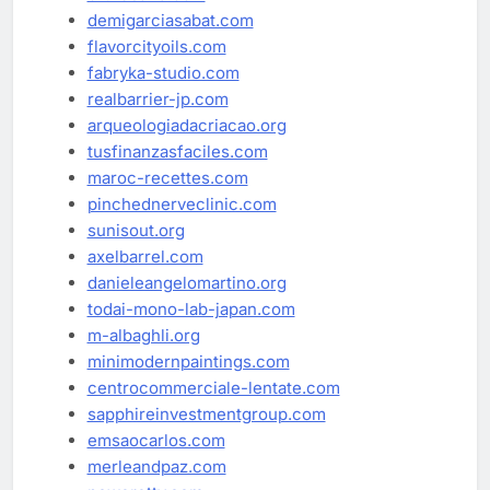
demigarciasabat.com
flavorcityoils.com
fabryka-studio.com
realbarrier-jp.com
arqueologiadacriacao.org
tusfinanzasfaciles.com
maroc-recettes.com
pinchednerveclinic.com
sunisout.org
axelbarrel.com
danieleangelomartino.org
todai-mono-lab-japan.com
m-albaghli.org
minimodernpaintings.com
centrocommerciale-lentate.com
sapphireinvestmentgroup.com
emsaocarlos.com
merleandpaz.com