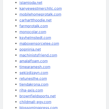
islamioda.net
kanyewestmerchllc.com
mobilehomeprotalk.com
carhartthoodie.net
farmprotalk.com
monocolar.com
ksvhelmstedt.com
maboxensorcelee.com
popninja.net
machinistsfriend.com
amalalfoam.com
timearamesh.com
sekizdizayn.com
retunesthe.com
tiendakrona.com
riha-axis.com
brownfieldsports.net
childmall-egy.com
blossomingpress.com