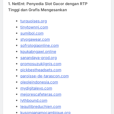
1.
NetEnt: Penyedia Slot Gacor dengan RTP
Tinggi dan Grafis Mengesankan
turquoises.org
tinytownnj.com
sumibol.com
styogawear.com
sofrologiaonline.com
kpukabngawi.online
sanandaya-prod.org
promosuzukiignis.com
pickbestheadsets.com
paroisse-de-tarascon.com
oleoleindonesia.com
mydigitalevo.com
mejorescafeteras.com
lythbound.com
lequilibreduchien.com
kusonganamocambique.org