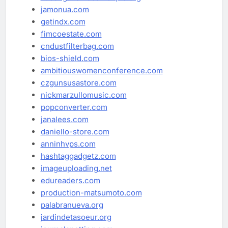
jamonua.com
getindx.com
fimcoestate.com
cndustfilterbag.com
bios-shield.com
ambitiouswomenconference.com
czgunsusastore.com
nickmarzullomusic.com
popconverter.com
janalees.com
daniello-store.com
anninhvps.com
hashtaggadgetz.com
imageuploading.net
edureaders.com
production-matsumoto.com
palabranueva.org
jardindetasoeur.org