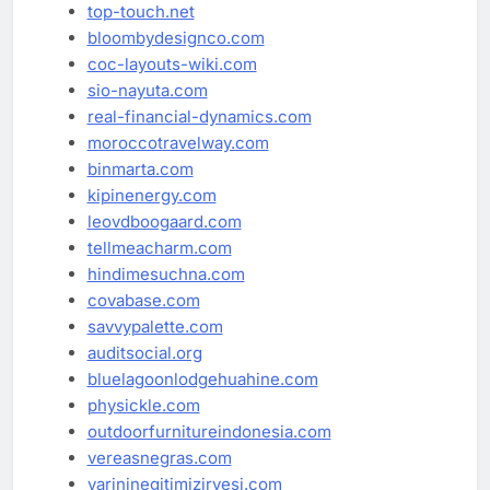
top-touch.net
bloombydesignco.com
coc-layouts-wiki.com
sio-nayuta.com
real-financial-dynamics.com
moroccotravelway.com
binmarta.com
kipinenergy.com
leovdboogaard.com
tellmeacharm.com
hindimesuchna.com
covabase.com
savvypalette.com
auditsocial.org
bluelagoonlodgehuahine.com
physickle.com
outdoorfurnitureindonesia.com
vereasnegras.com
yarininegitimizirvesi.com