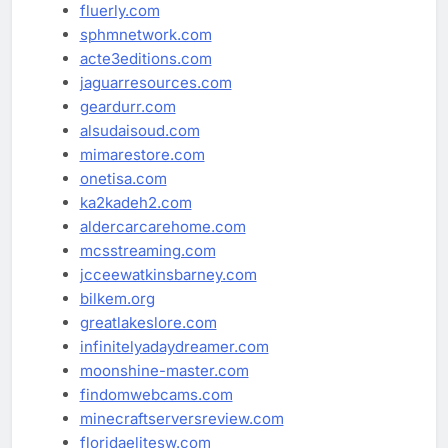
fluerly.com
sphmnetwork.com
acte3editions.com
jaguarresources.com
geardurr.com
alsudaisoud.com
mimarestore.com
onetisa.com
ka2kadeh2.com
aldercarcarehome.com
mcsstreaming.com
jcceewatkinsbarney.com
bilkem.org
greatlakeslore.com
infinitelyadaydreamer.com
moonshine-master.com
findomwebcams.com
minecraftserversreview.com
floridaelitesw.com