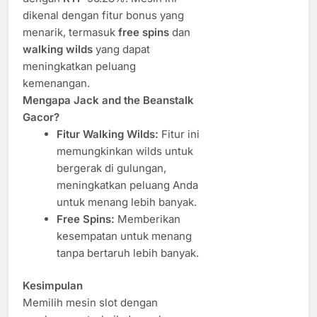
dikenal dengan fitur bonus yang
menarik, termasuk
free spins
dan
walking wilds
yang dapat
meningkatkan peluang
kemenangan.
Mengapa Jack and the Beanstalk
Gacor?
Fitur Walking Wilds:
Fitur ini
memungkinkan wilds untuk
bergerak di gulungan,
meningkatkan peluang Anda
untuk menang lebih banyak.
Free Spins:
Memberikan
kesempatan untuk menang
tanpa bertaruh lebih banyak.
Kesimpulan
Memilih mesin slot dengan