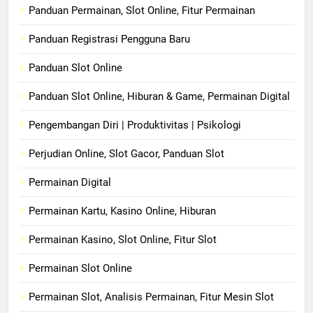
Panduan Permainan, Slot Online, Fitur Permainan
Panduan Registrasi Pengguna Baru
Panduan Slot Online
Panduan Slot Online, Hiburan & Game, Permainan Digital
Pengembangan Diri | Produktivitas | Psikologi
Perjudian Online, Slot Gacor, Panduan Slot
Permainan Digital
Permainan Kartu, Kasino Online, Hiburan
Permainan Kasino, Slot Online, Fitur Slot
Permainan Slot Online
Permainan Slot, Analisis Permainan, Fitur Mesin Slot