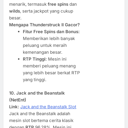
menarik, termasuk
free spins
dan
wilds
, serta jackpot yang cukup
besar.
Mengapa Thunderstruck II Gacor?
Fitur Free Spins dan Bonus:
Memberikan lebih banyak
peluang untuk meraih
kemenangan besar.
RTP Tinggi:
Mesin ini
memberi peluang menang
yang lebih besar berkat RTP
yang tinggi.
10. Jack and the Beanstalk
(NetEnt)
Link:
Jack and the Beanstalk Slot
Jack and the Beanstalk adalah
mesin slot bertema cerita klasik
dengan
RTP
96.28%. Mesin ini