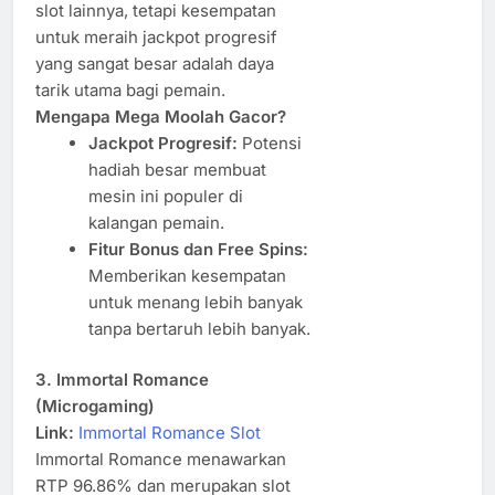
slot lainnya, tetapi kesempatan
untuk meraih jackpot progresif
yang sangat besar adalah daya
tarik utama bagi pemain.
Mengapa Mega Moolah Gacor?
Jackpot Progresif:
Potensi
hadiah besar membuat
mesin ini populer di
kalangan pemain.
Fitur Bonus dan Free Spins:
Memberikan kesempatan
untuk menang lebih banyak
tanpa bertaruh lebih banyak.
3. Immortal Romance
(Microgaming)
Link:
Immortal Romance Slot
Immortal Romance menawarkan
RTP 96.86% dan merupakan slot