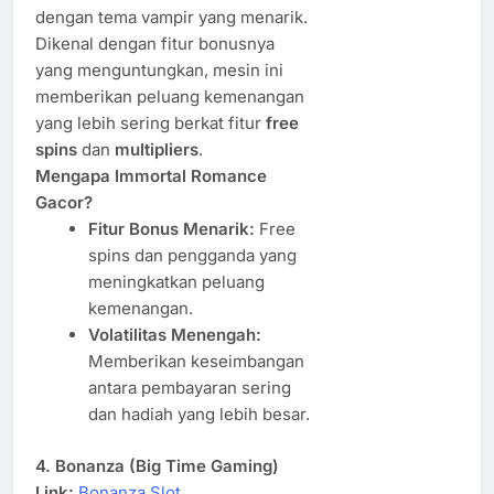
dengan tema vampir yang menarik.
Dikenal dengan fitur bonusnya
yang menguntungkan, mesin ini
memberikan peluang kemenangan
yang lebih sering berkat fitur
free
spins
dan
multipliers
.
Mengapa Immortal Romance
Gacor?
Fitur Bonus Menarik:
Free
spins dan pengganda yang
meningkatkan peluang
kemenangan.
Volatilitas Menengah:
Memberikan keseimbangan
antara pembayaran sering
dan hadiah yang lebih besar.
4. Bonanza (Big Time Gaming)
Link:
Bonanza Slot