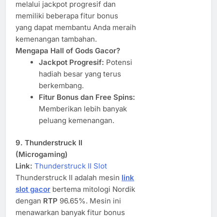
melalui jackpot progresif dan
memiliki beberapa fitur bonus
yang dapat membantu Anda meraih
kemenangan tambahan.
Mengapa Hall of Gods Gacor?
Jackpot Progresif:
Potensi
hadiah besar yang terus
berkembang.
Fitur Bonus dan Free Spins:
Memberikan lebih banyak
peluang kemenangan.
9. Thunderstruck II
(Microgaming)
Link:
Thunderstruck II Slot
Thunderstruck II adalah mesin
link
slot gacor
bertema mitologi Nordik
dengan
RTP
96.65%. Mesin ini
menawarkan banyak fitur bonus