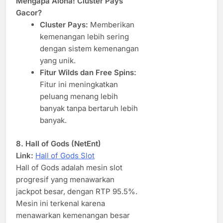
Mengapa Aloha! Cluster Pays
Gacor?
Cluster Pays:
Memberikan
kemenangan lebih sering
dengan sistem kemenangan
yang unik.
Fitur Wilds dan Free Spins:
Fitur ini meningkatkan
peluang menang lebih
banyak tanpa bertaruh lebih
banyak.
8. Hall of Gods (NetEnt)
Link:
Hall of Gods Slot
Hall of Gods adalah mesin slot
progresif yang menawarkan
jackpot besar, dengan RTP 95.5%.
Mesin ini terkenal karena
menawarkan kemenangan besar