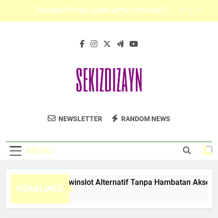
Skip
Kaya787 Link Alternatif untuk Pengalaman Digital
to
yang Lebih Stabil
content
Cara Memastikan LAE138 Link Alternatif Berjalan
Lancar di Perangkat Anda
Tips Membuka Edwinslot Alternatif Tanpa
Hambatan Akses Secara Aman dan Stabil
Panduan Pemula untuk Daftar Pokemon787
dengan Proses Terarah dan Aman
Kaya787 Link Alternatif untuk Pengalaman Digital
yang Lebih Stabil
Sekiz Dizayn
Jelajahi Portofolio Desain Interior Dan
Cara Memastikan LAE138 Link Alternatif Berjalan
NEWSLETTER
RANDOM NEWS
Lancar di Perangkat Anda
Arsitektur Modern Dari Sekiz Dizayn.
Layanan Profesional Untuk Proyek Anda.
MENU
ps Membuka Edwinslot Alternatif Tanpa Hambatan Akses Seca
HEADLINES
Months Ago