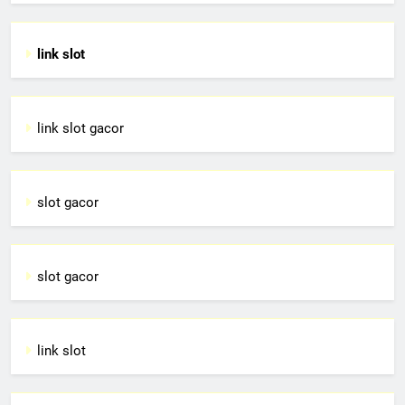
link slot
link slot gacor
slot gacor
slot gacor
link slot