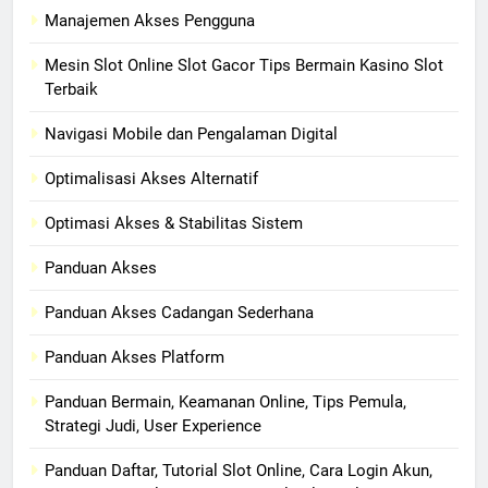
Manajemen Akses Pengguna
Mesin Slot Online Slot Gacor Tips Bermain Kasino Slot
Terbaik
Navigasi Mobile dan Pengalaman Digital
Optimalisasi Akses Alternatif
Optimasi Akses & Stabilitas Sistem
Panduan Akses
Panduan Akses Cadangan Sederhana
Panduan Akses Platform
Panduan Bermain, Keamanan Online, Tips Pemula,
Strategi Judi, User Experience
Panduan Daftar, Tutorial Slot Online, Cara Login Akun,