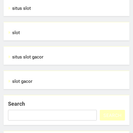
situs slot
slot
situs slot gacor
slot gacor
Search
SEARCH