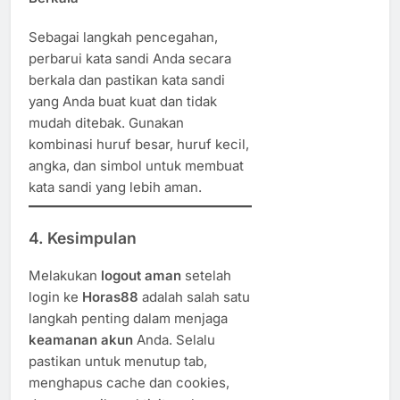
Sebagai langkah pencegahan,
perbarui kata sandi Anda secara
berkala dan pastikan kata sandi
yang Anda buat kuat dan tidak
mudah ditebak. Gunakan
kombinasi huruf besar, huruf kecil,
angka, dan simbol untuk membuat
kata sandi yang lebih aman.
4.
Kesimpulan
Melakukan
logout aman
setelah
login ke
Horas88
adalah salah satu
langkah penting dalam menjaga
keamanan akun
Anda. Selalu
pastikan untuk menutup tab,
menghapus cache dan cookies,