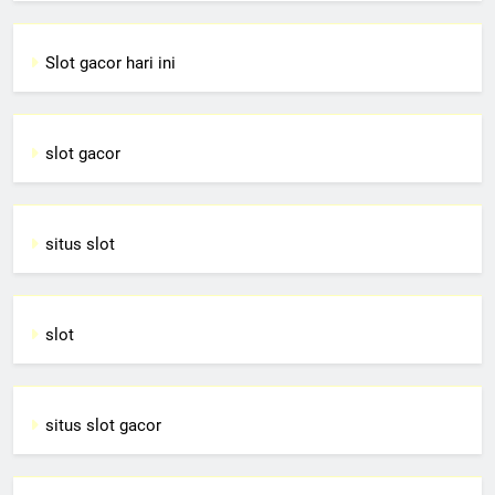
Slot gacor hari ini
slot gacor
situs slot
slot
situs slot gacor