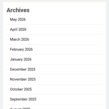
Archives
May 2026
April 2026
March 2026
February 2026
January 2026
December 2025
November 2025
October 2025
September 2025