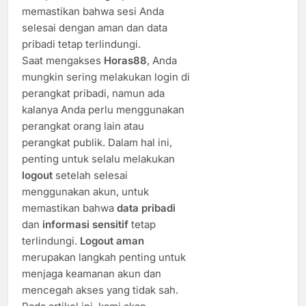
memastikan bahwa sesi Anda
selesai dengan aman dan data
pribadi tetap terlindungi.
Saat mengakses
Horas88
, Anda
mungkin sering melakukan login di
perangkat pribadi, namun ada
kalanya Anda perlu menggunakan
perangkat orang lain atau
perangkat publik. Dalam hal ini,
penting untuk selalu melakukan
logout
setelah selesai
menggunakan akun, untuk
memastikan bahwa
data pribadi
dan
informasi sensitif
tetap
terlindungi.
Logout aman
merupakan langkah penting untuk
menjaga keamanan akun dan
mencegah akses yang tidak sah.