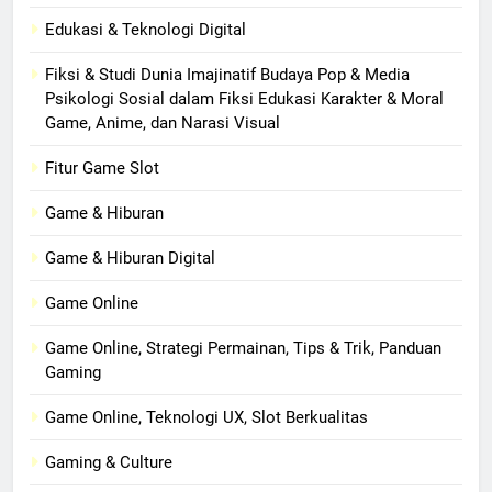
Edukasi & Teknologi Digital
Fiksi & Studi Dunia Imajinatif Budaya Pop & Media
Psikologi Sosial dalam Fiksi Edukasi Karakter & Moral
Game, Anime, dan Narasi Visual
Fitur Game Slot
Game & Hiburan
Game & Hiburan Digital
Game Online
Game Online, Strategi Permainan, Tips & Trik, Panduan
Gaming
Game Online, Teknologi UX, Slot Berkualitas
Gaming & Culture