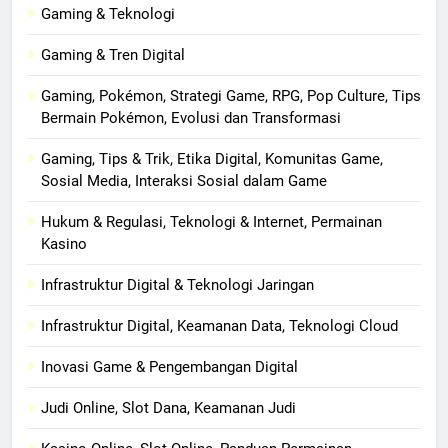
Gaming & Teknologi
Gaming & Tren Digital
Gaming, Pokémon, Strategi Game, RPG, Pop Culture, Tips
Bermain Pokémon, Evolusi dan Transformasi
Gaming, Tips & Trik, Etika Digital, Komunitas Game,
Sosial Media, Interaksi Sosial dalam Game
Hukum & Regulasi, Teknologi & Internet, Permainan
Kasino
Infrastruktur Digital & Teknologi Jaringan
Infrastruktur Digital, Keamanan Data, Teknologi Cloud
Inovasi Game & Pengembangan Digital
Judi Online, Slot Dana, Keamanan Judi