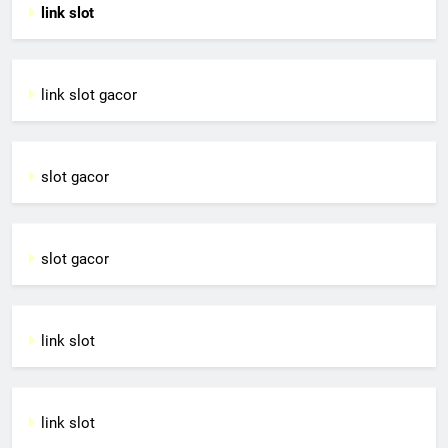
link slot
link slot gacor
slot gacor
slot gacor
link slot
link slot