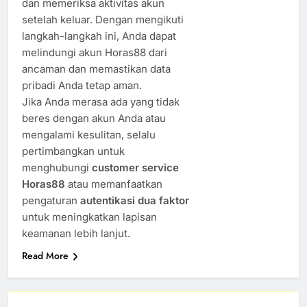
dan memeriksa aktivitas akun
setelah keluar. Dengan mengikuti
langkah-langkah ini, Anda dapat
melindungi akun Horas88 dari
ancaman dan memastikan data
pribadi Anda tetap aman.
Jika Anda merasa ada yang tidak
beres dengan akun Anda atau
mengalami kesulitan, selalu
pertimbangkan untuk
menghubungi
customer service
Horas88
atau memanfaatkan
pengaturan
autentikasi dua faktor
untuk meningkatkan lapisan
keamanan lebih lanjut.
Read More