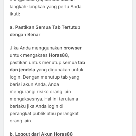
langkah-langkah yang perlu Anda
ikuti:
a.
Pastikan Semua Tab Tertutup
dengan Benar
Jika Anda menggunakan
browser
untuk mengakses
Horas88
,
pastikan untuk menutup semua
tab
dan jendela
yang digunakan untuk
login. Dengan menutup tab yang
berisi akun Anda, Anda
mengurangi risiko orang lain
mengaksesnya. Hal ini terutama
berlaku jika Anda login di
perangkat publik atau perangkat
orang lain.
b.
Logout dari Akun Horas88