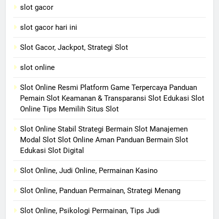
slot gacor
slot gacor hari ini
Slot Gacor, Jackpot, Strategi Slot
slot online
Slot Online Resmi Platform Game Terpercaya Panduan
Pemain Slot Keamanan & Transparansi Slot Edukasi Slot
Online Tips Memilih Situs Slot
Slot Online Stabil Strategi Bermain Slot Manajemen
Modal Slot Slot Online Aman Panduan Bermain Slot
Edukasi Slot Digital
Slot Online, Judi Online, Permainan Kasino
Slot Online, Panduan Permainan, Strategi Menang
Slot Online, Psikologi Permainan, Tips Judi