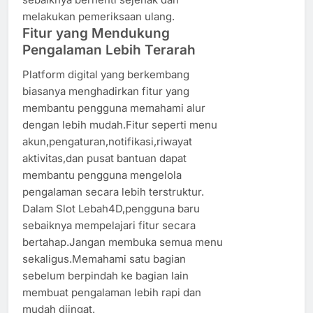
melakukan pemeriksaan ulang.
Fitur yang Mendukung
Pengalaman Lebih Terarah
Platform digital yang berkembang
biasanya menghadirkan fitur yang
membantu pengguna memahami alur
dengan lebih mudah.Fitur seperti menu
akun,pengaturan,notifikasi,riwayat
aktivitas,dan pusat bantuan dapat
membantu pengguna mengelola
pengalaman secara lebih terstruktur.
Dalam Slot Lebah4D,pengguna baru
sebaiknya mempelajari fitur secara
bertahap.Jangan membuka semua menu
sekaligus.Memahami satu bagian
sebelum berpindah ke bagian lain
membuat pengalaman lebih rapi dan
mudah diingat.