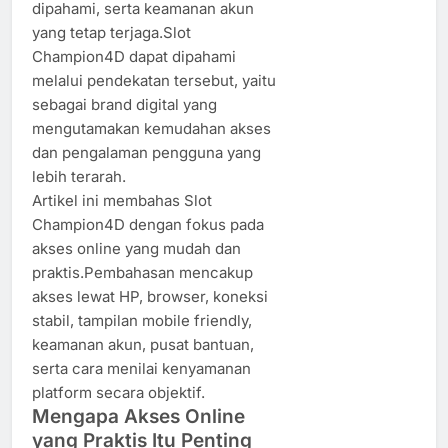
dipahami, serta keamanan akun
yang tetap terjaga.Slot
Champion4D dapat dipahami
melalui pendekatan tersebut, yaitu
sebagai brand digital yang
mengutamakan kemudahan akses
dan pengalaman pengguna yang
lebih terarah.
Artikel ini membahas Slot
Champion4D dengan fokus pada
akses online yang mudah dan
praktis.Pembahasan mencakup
akses lewat HP, browser, koneksi
stabil, tampilan mobile friendly,
keamanan akun, pusat bantuan,
serta cara menilai kenyamanan
platform secara objektif.
Mengapa Akses Online
yang Praktis Itu Penting