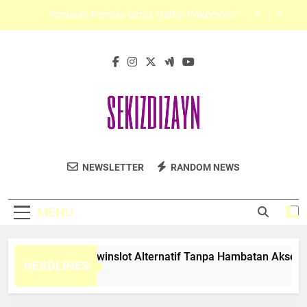
Skip
Kaya787 Link Alternatif untuk Pengalaman Digital
to
yang Lebih Stabil
content
Cara Memastikan LAE138 Link Alternatif Berjalan
Lancar di Perangkat Anda
Tips Membuka Edwinslot Alternatif Tanpa
Hambatan Akses Secara Aman dan Stabil
Panduan Pemula untuk Daftar Pokemon787
dengan Proses Terarah dan Aman
Kaya787 Link Alternatif untuk Pengalaman Digital
yang Lebih Stabil
Sekiz Dizayn
Jelajahi Portofolio Desain Interior Dan
Cara Memastikan LAE138 Link Alternatif Berjalan
NEWSLETTER
RANDOM NEWS
Lancar di Perangkat Anda
Arsitektur Modern Dari Sekiz Dizayn.
Layanan Profesional Untuk Proyek Anda.
MENU
ps Membuka Edwinslot Alternatif Tanpa Hambatan Akses Seca
HEADLINES
Months Ago