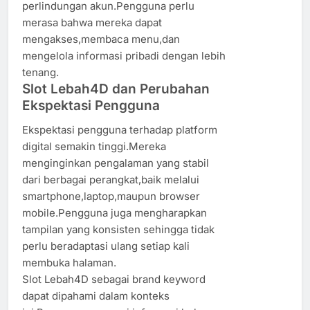
perlindungan akun.Pengguna perlu
merasa bahwa mereka dapat
mengakses,membaca menu,dan
mengelola informasi pribadi dengan lebih
tenang.
Slot Lebah4D dan Perubahan
Ekspektasi Pengguna
Ekspektasi pengguna terhadap platform
digital semakin tinggi.Mereka
menginginkan pengalaman yang stabil
dari berbagai perangkat,baik melalui
smartphone,laptop,maupun browser
mobile.Pengguna juga mengharapkan
tampilan yang konsisten sehingga tidak
perlu beradaptasi ulang setiap kali
membuka halaman.
Slot Lebah4D sebagai brand keyword
dapat dipahami dalam konteks