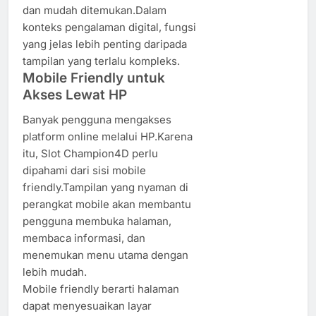
dan mudah ditemukan.Dalam
konteks pengalaman digital, fungsi
yang jelas lebih penting daripada
tampilan yang terlalu kompleks.
Mobile Friendly untuk
Akses Lewat HP
Banyak pengguna mengakses
platform online melalui HP.Karena
itu, Slot Champion4D perlu
dipahami dari sisi mobile
friendly.Tampilan yang nyaman di
perangkat mobile akan membantu
pengguna membuka halaman,
membaca informasi, dan
menemukan menu utama dengan
lebih mudah.
Mobile friendly berarti halaman
dapat menyesuaikan layar