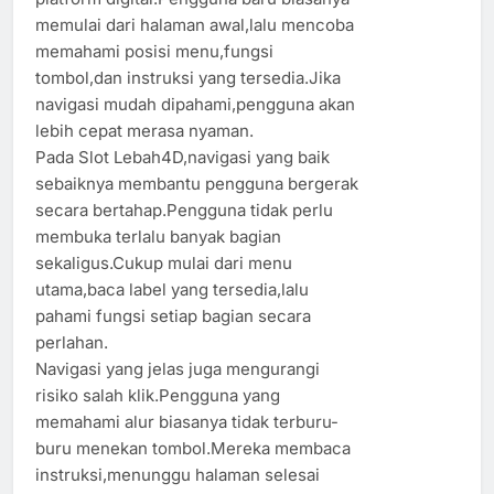
memulai dari halaman awal,lalu mencoba
memahami posisi menu,fungsi
tombol,dan instruksi yang tersedia.Jika
navigasi mudah dipahami,pengguna akan
lebih cepat merasa nyaman.
Pada Slot Lebah4D,navigasi yang baik
sebaiknya membantu pengguna bergerak
secara bertahap.Pengguna tidak perlu
membuka terlalu banyak bagian
sekaligus.Cukup mulai dari menu
utama,baca label yang tersedia,lalu
pahami fungsi setiap bagian secara
perlahan.
Navigasi yang jelas juga mengurangi
risiko salah klik.Pengguna yang
memahami alur biasanya tidak terburu-
buru menekan tombol.Mereka membaca
instruksi,menunggu halaman selesai