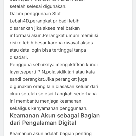
setelah selesai digunakan.
Dalam penggunaan Slot
Lebah4D,perangkat pribadi lebih
disarankan jika akses melibatkan
informasi akun.Perangkat umum memiliki
risiko lebih besar karena riwayat akses
atau data login bisa tertinggal tanpa
disadari.
Pengguna sebaiknya mengaktifkan kunci
layar,seperti PIN,pola,sidik jari,atau kata
sandi perangkat.Jika perangkat juga
digunakan orang lain,biasakan keluar dari
akun setelah selesai.Langkah sederhana
ini membantu menjaga keamanan
sekaligus kenyamanan penggunaan.
Keamanan Akun sebagai Bagian
dari Pengalaman Digital
Keamanan akun adalah bagian penting