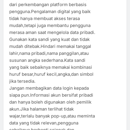
dari perkembangan platform berbasis
pengguna.Pengalaman digital yang baik
tidak hanya membuat akses terasa
mudah,tetapi juga membantu pengguna
merasa aman saat mengelola data pribadi.
Gunakan kata sandi yang kuat dan tidak
mudah ditebak.Hindari memakai tanggal
lahir,nama pribadi,nama panggilan,atau
susunan angka sederhana.Kata sandi
yang baik sebaiknya memakai kombinasi
huruf besar,huruf kecil,angka,dan simbol
jika tersedia.
Jangan membagikan data login kepada
siapa pun.Informasi akun bersifat pribadi
dan hanya boleh digunakan oleh pemilik
akun.Jika halaman terlihat tidak
wajar,terlalu banyak pop-up,atau meminta
data yang tidak relevan,pengguna
sebaiknya berhenti sejenak dan