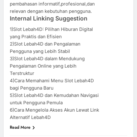
pembahasan informatif,profesional,dan
relevan dengan kebutuhan pengguna.
Internal Linking Suggestion
1)Slot Lebah4D: Pilihan Hiburan Digital
yang Praktis dan Efisien
2)Slot Lebah4D dan Pengalaman
Pengguna yang Lebih Stabil
3)Slot Lebah4D dalam Mendukung
Pengalaman Online yang Lebih
Terstruktur
4)Cara Memahami Menu Slot Lebah4D
bagi Pengguna Baru
5)Slot Lebah4D dan Kemudahan Navigasi
untuk Pengguna Pemula
6)Cara Mengelola Akses Akun Lewat Link
Alternatif Lebah4D
Read More