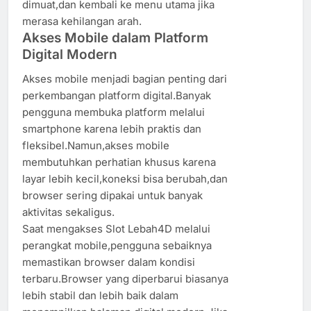
dimuat,dan kembali ke menu utama jika
merasa kehilangan arah.
Akses Mobile dalam Platform
Digital Modern
Akses mobile menjadi bagian penting dari
perkembangan platform digital.Banyak
pengguna membuka platform melalui
smartphone karena lebih praktis dan
fleksibel.Namun,akses mobile
membutuhkan perhatian khusus karena
layar lebih kecil,koneksi bisa berubah,dan
browser sering dipakai untuk banyak
aktivitas sekaligus.
Saat mengakses Slot Lebah4D melalui
perangkat mobile,pengguna sebaiknya
memastikan browser dalam kondisi
terbaru.Browser yang diperbarui biasanya
lebih stabil dan lebih baik dalam