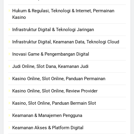
Hukum & Regulasi, Teknologi & Internet, Permainan
Kasino
Infrastruktur Digital & Teknologi Jaringan
Infrastruktur Digital, Keamanan Data, Teknologi Cloud
Inovasi Game & Pengembangan Digital
Judi Online, Slot Dana, Keamanan Judi
Kasino Online, Slot Online, Panduan Permainan
Kasino Online, Slot Online, Review Provider
Kasino, Slot Online, Panduan Bermain Slot
Keamanan & Manajemen Pengguna
Keamanan Akses & Platform Digital