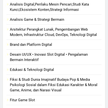
Analisis Digital,Perilaku Mesin Pencari,Studi Kata
Kunci,Ekosistem Konten,Strategi Informasi
Analisis Game & Strategi Bermain
Arsitektur Perangkat Lunak, Pengembangan Web
Modern, Infrastruktur Cloud, DevOps, Teknologi Digital
Brand dan Platform Digital
Desain UI/UX • Inovasi Slot Digital • Pengalaman
Bermain Interaktif
Edukasi & Teknologi Digital
Fiksi & Studi Dunia Imajinatif Budaya Pop & Media
Psikologi Sosial dalam Fiksi Edukasi Karakter & Moral
Game, Anime, dan Narasi Visual
Fitur Game Slot