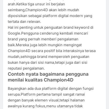
arah.Ketika tiga unsur ini berjalan
seimbang,Champion4D akan lebih mudah
diposisikan sebagai platform digital modern yang
tertata dan relevan.
Hal ini penting untuk penguatan brand keyword di
Google.Pengguna cenderung kembali mencari
brand yang pernah memberi pengalaman
baik.Mereka juga lebih mungkin mengingat
Champion4D secara positif bila interaksinya terasa
mudah,sehingga brand memperoleh penguatan
bukan hanya dari sisi nama,tetapi juga dari sisi
reputasi pengalaman.
Contoh nyata bagaimana pengguna
menilai kualitas Champion4D
Bayangkan ada dua platform digital dengan fungsi
serupa.Platform pertama tampil sangat ramai
dengan banyak elemen visual,tetapi halaman
awalnya kurang fokus,menu utamanya tidak