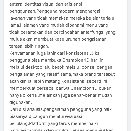
antara identitas visual dan efisiensi
penggunaan.Pengguna modern menghargai
layanan yang tidak memaksa mereka belajar terlalu
lama.Halaman yang mudah dipahami,menu yang
tidak berantakan,dan perpindahan antarfungsi yang
mulus akan membuat keseluruhan pengalaman
terasa lebih ringan.
Kenyamanan juga lahir dari konsistensi.Jika
pengguna bisa membuka Champion4D hari ini
melalui desktop lalu besok melalui ponsel dengan
pengalaman yang relatif sama,maka brand tersebut
akan dinilai lebih matang.Konsistensi seperti ini
memperkuat persepsi bahwa Champion4D bukan
hanya dikenal,melainkan juga benar-benar mudah
digunakan.
Dari sisi analisis,pengalaman pengguna yang baik
biasanya dibangun melalui evaluasi
berulang.Platform yang terus memperbaiki
navigasi,tampilan,dan struktur akses menunjukkan