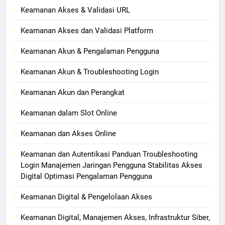
Keamanan Akses & Validasi URL
Keamanan Akses dan Validasi Platform
Keamanan Akun & Pengalaman Pengguna
Keamanan Akun & Troubleshooting Login
Keamanan Akun dan Perangkat
Keamanan dalam Slot Online
Keamanan dan Akses Online
Keamanan dan Autentikasi Panduan Troubleshooting
Login Manajemen Jaringan Pengguna Stabilitas Akses
Digital Optimasi Pengalaman Pengguna
Keamanan Digital & Pengelolaan Akses
Keamanan Digital, Manajemen Akses, Infrastruktur Siber,