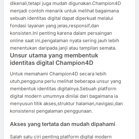
dikenali,tetapi juga mudah digunakan.Champion4D
menjadi contoh menarik untuk melihat bagaimana
sebuah identitas digital dapat diperkuat melalui
fondasi layanan yang jelas,responsif,dan
konsisten.Ini penting karena dalam persaingan
online saat ini,pengalaman nyata sering jauh lebih
menentukan daripada janji atau tampilan semata.
Unsur utama yang membentuk
identitas digital Champion4D
Untuk memahami Champion4D secara lebih
utuh,pengguna perlu melihat beberapa unsur yang
membentuk identitas digitalnya.Sebuah platform
digital modern umumnya dinilai dari bagaimana ia
menyusun titik akses,struktur halaman,navigasi,dan
konsistensi pengalaman penggunaan.
Akses yang tertata dan mudah dipahami
Salah satu ciri penting platform digital modern