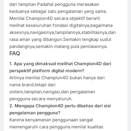
dari tampilan.Padahal pengguna merasakan
keduanya sebagai satu pengalaman yang sama.
Menilai Champion4D secara objektif berarti
melihat keseluruhan fondasi digitalnya,bagaimana
aksesnya,navigasinya,tampilannya,stabilitasnya,dan
rasa aman yang dibangun.Semakin lengkap sudut
pandangnya,semakin matang pula penilaiannya.
FAQ
1. Apa yang dimaksud melihat Champion4D dari
perspektif platform digital modern?
Artinya menilai Champion4D bukan hanya dari
nama brand,tetapi dari
sistem,tampilan,navigasi,dan pengalaman
pengguna secara menyeluruh.
2. Mengapa Champion4D perlu dibahas dari sisi
pengalaman pengguna?
Karena kenyamanan penggunaan sangat
memengaruhi cara pengguna menilai kualitas