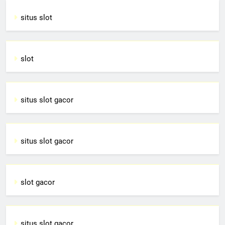
situs slot
slot
situs slot gacor
situs slot gacor
slot gacor
situs slot gacor