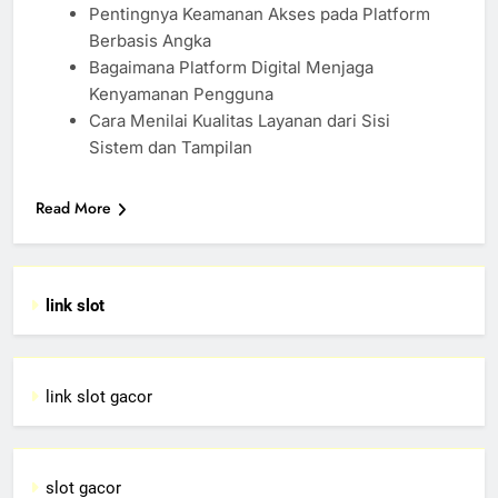
Pentingnya Keamanan Akses pada Platform
Berbasis Angka
Bagaimana Platform Digital Menjaga
Kenyamanan Pengguna
Cara Menilai Kualitas Layanan dari Sisi
Sistem dan Tampilan
Read More
link slot
link slot gacor
slot gacor