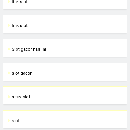
link slot
link slot
Slot gacor hari ini
slot gacor
situs slot
slot