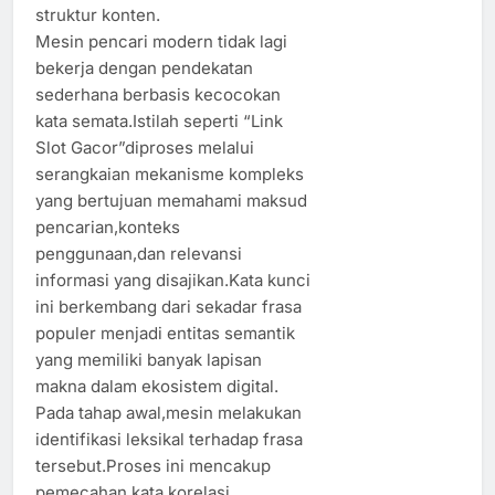
struktur konten.
Mesin pencari modern tidak lagi
bekerja dengan pendekatan
sederhana berbasis kecocokan
kata semata.Istilah seperti “Link
Slot Gacor”diproses melalui
serangkaian mekanisme kompleks
yang bertujuan memahami maksud
pencarian,konteks
penggunaan,dan relevansi
informasi yang disajikan.Kata kunci
ini berkembang dari sekadar frasa
populer menjadi entitas semantik
yang memiliki banyak lapisan
makna dalam ekosistem digital.
Pada tahap awal,mesin melakukan
identifikasi leksikal terhadap frasa
tersebut.Proses ini mencakup
pemecahan kata,korelasi