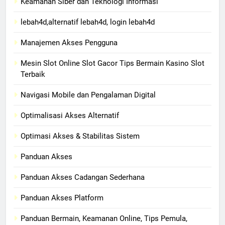
Keamanan Siber dan Teknologi Informasi
lebah4d,alternatif lebah4d, login lebah4d
Manajemen Akses Pengguna
Mesin Slot Online Slot Gacor Tips Bermain Kasino Slot
Terbaik
Navigasi Mobile dan Pengalaman Digital
Optimalisasi Akses Alternatif
Optimasi Akses & Stabilitas Sistem
Panduan Akses
Panduan Akses Cadangan Sederhana
Panduan Akses Platform
Panduan Bermain, Keamanan Online, Tips Pemula,