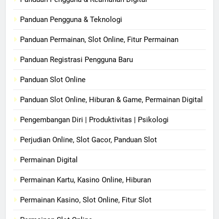
Panduan Pengguna & Teknologi
Panduan Permainan, Slot Online, Fitur Permainan
Panduan Registrasi Pengguna Baru
Panduan Slot Online
Panduan Slot Online, Hiburan & Game, Permainan Digital
Pengembangan Diri | Produktivitas | Psikologi
Perjudian Online, Slot Gacor, Panduan Slot
Permainan Digital
Permainan Kartu, Kasino Online, Hiburan
Permainan Kasino, Slot Online, Fitur Slot