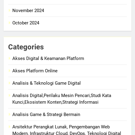
November 2024
October 2024
Categories
Akses Digital & Keamanan Platform
Akses Platform Online
Analisis & Teknologi Game Digital
Analisis Digital,Perilaku Mesin Pencari,Studi Kata
Kunci,Ekosistem Konten,Strategi Informasi
Analisis Game & Strategi Bermain
Arsitektur Perangkat Lunak, Pengembangan Web
Modern, Infrastruktur Cloud, DevOps, Teknologi Digital