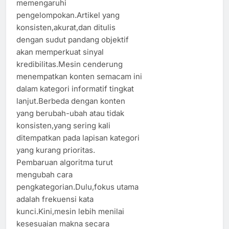
memengaruhi
pengelompokan.Artikel yang
konsisten,akurat,dan ditulis
dengan sudut pandang objektif
akan memperkuat sinyal
kredibilitas.Mesin cenderung
menempatkan konten semacam ini
dalam kategori informatif tingkat
lanjut.Berbeda dengan konten
yang berubah-ubah atau tidak
konsisten,yang sering kali
ditempatkan pada lapisan kategori
yang kurang prioritas.
Pembaruan algoritma turut
mengubah cara
pengkategorian.Dulu,fokus utama
adalah frekuensi kata
kunci.Kini,mesin lebih menilai
kesesuaian makna secara