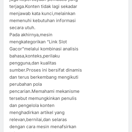
terjaga.Konten tidak lagi sekadar
menjawab kata kunci,melainkan
memenuhi kebutuhan informasi
secara utuh.
Pada akhirnya,mesin
mengkategorikan “Link Slot
Gacor”melalui kombinasi analisis
bahasa,konteks,perilaku
pengguna,dan kualitas
sumber.Proses ini bersifat dinamis
dan terus berkembang mengikuti
perubahan pola
pencarian.Memahami mekanisme
tersebut memungkinkan penulis
dan pengelola konten
menghadirkan artikel yang
relevan,bernilai,dan selaras
dengan cara mesin menafsirkan