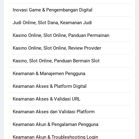
Inovasi Game & Pengembangan Digital
Judi Online, Slot Dana, Keamanan Judi
Kasino Online, Slot Online, Panduan Permainan
Kasino Online, Slot Online, Review Provider
Kasino, Slot Online, Panduan Bermain Slot
Keamanan & Manajemen Pengguna
Keamanan Akses & Platform Digital
Keamanan Akses & Validasi URL
Keamanan Akses dan Validasi Platform
Keamanan Akun & Pengalaman Pengguna
Keamanan Akun & Troubleshooting Login