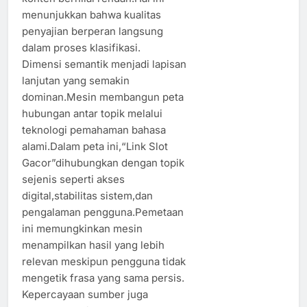
menunjukkan bahwa kualitas
penyajian berperan langsung
dalam proses klasifikasi.
Dimensi semantik menjadi lapisan
lanjutan yang semakin
dominan.Mesin membangun peta
hubungan antar topik melalui
teknologi pemahaman bahasa
alami.Dalam peta ini,“Link Slot
Gacor”dihubungkan dengan topik
sejenis seperti akses
digital,stabilitas sistem,dan
pengalaman pengguna.Pemetaan
ini memungkinkan mesin
menampilkan hasil yang lebih
relevan meskipun pengguna tidak
mengetik frasa yang sama persis.
Kepercayaan sumber juga