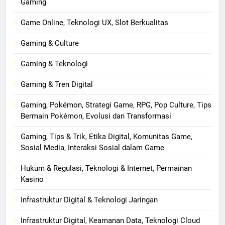
Gaming
Game Online, Teknologi UX, Slot Berkualitas
Gaming & Culture
Gaming & Teknologi
Gaming & Tren Digital
Gaming, Pokémon, Strategi Game, RPG, Pop Culture, Tips
Bermain Pokémon, Evolusi dan Transformasi
Gaming, Tips & Trik, Etika Digital, Komunitas Game,
Sosial Media, Interaksi Sosial dalam Game
Hukum & Regulasi, Teknologi & Internet, Permainan
Kasino
Infrastruktur Digital & Teknologi Jaringan
Infrastruktur Digital, Keamanan Data, Teknologi Cloud