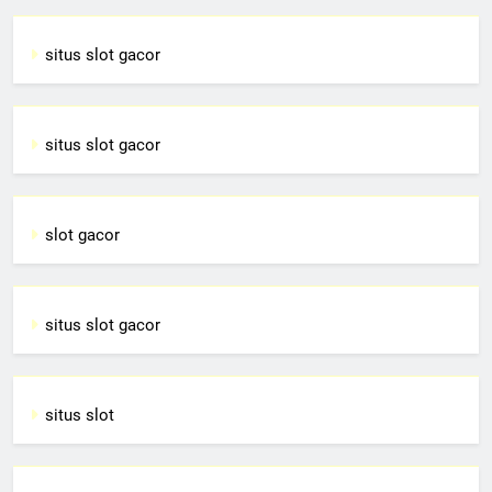
situs slot gacor
situs slot gacor
slot gacor
situs slot gacor
situs slot