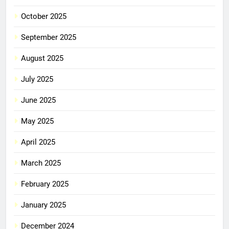
October 2025
September 2025
August 2025
July 2025
June 2025
May 2025
April 2025
March 2025
February 2025
January 2025
December 2024