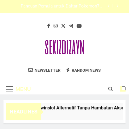
Skip
Kaya787 Link Alternatif untuk Pengalaman Digital
to
yang Lebih Stabil
content
Cara Memastikan LAE138 Link Alternatif Berjalan
Lancar di Perangkat Anda
Tips Membuka Edwinslot Alternatif Tanpa
Hambatan Akses Secara Aman dan Stabil
Panduan Pemula untuk Daftar Pokemon787
dengan Proses Terarah dan Aman
Kaya787 Link Alternatif untuk Pengalaman Digital
yang Lebih Stabil
Sekiz Dizayn
Jelajahi Portofolio Desain Interior Dan
Cara Memastikan LAE138 Link Alternatif Berjalan
NEWSLETTER
RANDOM NEWS
Lancar di Perangkat Anda
Arsitektur Modern Dari Sekiz Dizayn.
Layanan Profesional Untuk Proyek Anda.
MENU
ps Membuka Edwinslot Alternatif Tanpa Hambatan Akses Sec
HEADLINES
Months Ago