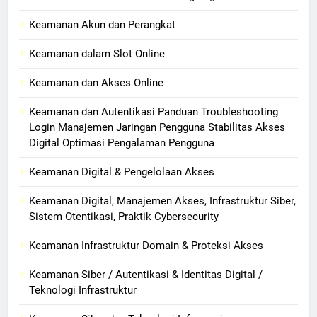
Keamanan Akun dan Perangkat
Keamanan dalam Slot Online
Keamanan dan Akses Online
Keamanan dan Autentikasi Panduan Troubleshooting
Login Manajemen Jaringan Pengguna Stabilitas Akses
Digital Optimasi Pengalaman Pengguna
Keamanan Digital & Pengelolaan Akses
Keamanan Digital, Manajemen Akses, Infrastruktur Siber,
Sistem Otentikasi, Praktik Cybersecurity
Keamanan Infrastruktur Domain & Proteksi Akses
Keamanan Siber / Autentikasi & Identitas Digital /
Teknologi Infrastruktur