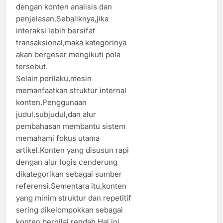
dengan konten analisis dan
penjelasan.Sebaliknya,jika
interaksi lebih bersifat
transaksional,maka kategorinya
akan bergeser mengikuti pola
tersebut.
Selain perilaku,mesin
memanfaatkan struktur internal
konten.Penggunaan
judul,subjudul,dan alur
pembahasan membantu sistem
memahami fokus utama
artikel.Konten yang disusun rapi
dengan alur logis cenderung
dikategorikan sebagai sumber
referensi.Sementara itu,konten
yang minim struktur dan repetitif
sering dikelompokkan sebagai
konten bernilai rendah.Hal ini