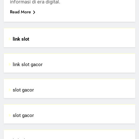
informasi di era digital.
Read More
link slot
link slot gacor
slot gacor
slot gacor