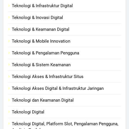
Teknologi & Infrastruktur Digital
Teknologi & Inovasi Digital
Teknologi & Keamanan Digital
Teknologi & Mobile Innovation
Teknologi & Pengalaman Pengguna
Teknologi & Sistem Keamanan
Teknologi Akses & Infrastruktur Situs
Teknologi Akses Digital & Infrastruktur Jaringan
Teknologi dan Keamanan Digital
Teknologi Digital
Teknologi Digital, Platform Slot, Pengalaman Pengguna,