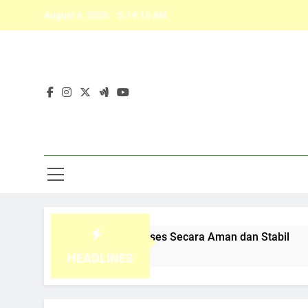
Skip
August 6, 2026
5:14:17 AM
to
content
Sek
Jelajahi P
Tanpa Hambatan Akses Secara Aman dan Stabil
Panduan 
3 Months A
HEADLINES