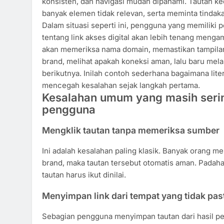
konsisten, dan navigasi mudah dipahami. Tautan ked
banyak elemen tidak relevan, serta meminta tindaka
Dalam situasi seperti ini, pengguna yang memiliki
tentang link akses digital akan lebih tenang mengam
akan memeriksa nama domain, memastikan tampilan 
brand, melihat apakah koneksi aman, lalu baru mel
berikutnya. Inilah contoh sederhana bagaimana litera
mencegah kesalahan sejak langkah pertama.
Kesalahan umum yang masih seri
pengguna
Mengklik tautan tanpa memeriksa sumber
Ini adalah kesalahan paling klasik. Banyak orang 
brand, maka tautan tersebut otomatis aman. Padahal
tautan harus ikut dinilai.
Menyimpan link dari tempat yang tidak pas
Sebagian pengguna menyimpan tautan dari hasil pe