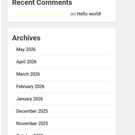
Recent Comments
A WordPress Commenter
on
Hello world!
Archives
May 2026
April 2026
March 2026
February 2026
January 2026
December 2025
November 2025