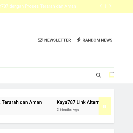
n787 dengan Proses Terarah dan Aman
k Pengalaman Digital yang Lebih Stabil
tif Berjalan Lancar di Perangkat Anda
NEWSLETTER
RANDOM NEWS
ambatan Akses Secara Aman dan Stabil
n787 dengan Proses Terarah dan Aman
yn. Layanan Profesional Untuk Proyek Anda.
k Pengalaman Digital yang Lebih Stabil
tif Berjalan Lancar di Perangkat Anda
an Aman
Kaya787 Link Alternatif untuk Pengalaman Digita
3 Months Ago