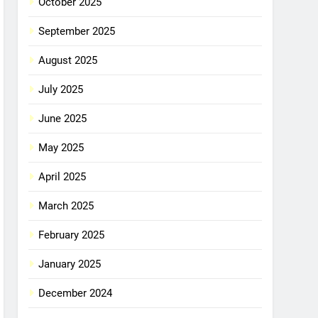
October 2025
September 2025
August 2025
July 2025
June 2025
May 2025
April 2025
March 2025
February 2025
January 2025
December 2024