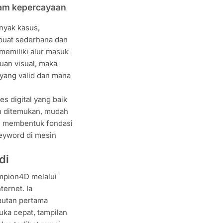
am kepercayaan
nyak kasus,
ibuat sederhana dan
emiliki alur masuk
guan visual, maka
yang valid dan mana
s digital yang baik
h ditemukan, mudah
ni membentuk fondasi
keyword di mesin
di
mpion4D melalui
ternet. Ia
autan pertama
uka cepat, tampilan