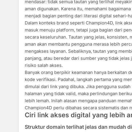
mendasar: tidak semua tautan yang terlihat meyak
aman digunakan. Karena itu, memahami bagaimana 
menjadi bagian penting dari literasi digital sehari-ha
Dalam konteks brand seperti Champion4D, link aks
masuk menuju platform, tetapi juga bagian dari p
secara keseluruhan. Tautan yang jelas, konsisten, 
aman akan membantu pengguna merasa lebih percay
mengakses layanan. Sebaliknya, tautan yang membi
panjang, atau beredar dari sumber yang tidak jelas
risiko salah akses.
Banyak orang berpikir keamanan hanya berkaitan 
kode verifikasi. Padahal, langkah pertama yang me
dimulai dari link yang dibuka. Jika pengguna sudah
halaman yang tidak valid, maka perlindungan berik
lebih lemah. Inilah alasan mengapa panduan memaha
Champion4D perlu dibahas secara sistematis dan 
Ciri link akses digital yang lebih 
Struktur domain terlihat jelas dan mudah d