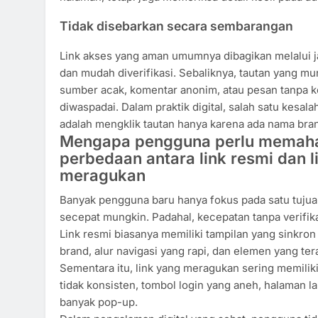
Tidak disebarkan secara sembarangan
Link akses yang aman umumnya dibagikan melalui j
dan mudah diverifikasi. Sebaliknya, tautan yang mun
sumber acak, komentar anonim, atau pesan tanpa k
diwaspadai. Dalam praktik digital, salah satu kesa
adalah mengklik tautan hanya karena ada nama bran
Mengapa pengguna perlu memah
perbedaan antara link resmi dan l
meragukan
Banyak pengguna baru hanya fokus pada satu tujuan
secepat mungkin. Padahal, kecepatan tanpa verifikas
Link resmi biasanya memiliki tampilan yang sinkron
brand, alur navigasi yang rapi, dan elemen yang ter
Sementara itu, link yang meragukan sering memiliki
tidak konsisten, tombol login yang aneh, halaman la
banyak pop-up.