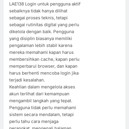
LAE138 Login untuk pengguna aktif
sebaiknya tidak hanya dilihat
sebagai proses teknis, tetapi
sebagai rutinitas digital yang perlu
dikelola dengan baik. Pengguna
yang disiplin biasanya memiliki
pengalaman lebih stabil karena
mereka memahami kapan harus
membersihkan cache, kapan perlu
memperbarui browser, dan kapan
harus berhenti mencoba login jika
terjadi kesalahan.
Keahlian dalam mengelola akses
akun terlihat dari kemampuan
mengambil langkah yang tepat.
Pengguna tidak perlu memahami
sistem secara mendalam, tetapi
perlu tahu cara menjaga
perangkat, mengenali halaman