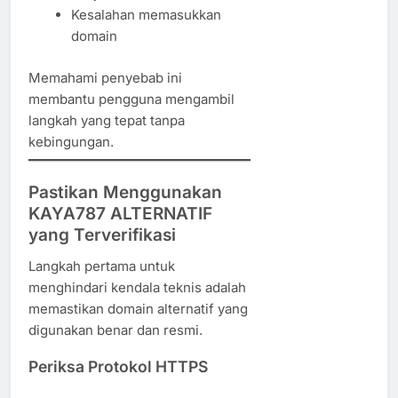
Kesalahan memasukkan
domain
Memahami penyebab ini
membantu pengguna mengambil
langkah yang tepat tanpa
kebingungan.
Pastikan Menggunakan
KAYA787 ALTERNATIF
yang Terverifikasi
Langkah pertama untuk
menghindari kendala teknis adalah
memastikan domain alternatif yang
digunakan benar dan resmi.
Periksa Protokol HTTPS