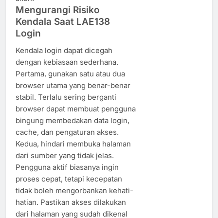
Mengurangi Risiko
Kendala Saat LAE138
Login
Kendala login dapat dicegah
dengan kebiasaan sederhana.
Pertama, gunakan satu atau dua
browser utama yang benar-benar
stabil. Terlalu sering berganti
browser dapat membuat pengguna
bingung membedakan data login,
cache, dan pengaturan akses.
Kedua, hindari membuka halaman
dari sumber yang tidak jelas.
Pengguna aktif biasanya ingin
proses cepat, tetapi kecepatan
tidak boleh mengorbankan kehati-
hatian. Pastikan akses dilakukan
dari halaman yang sudah dikenal