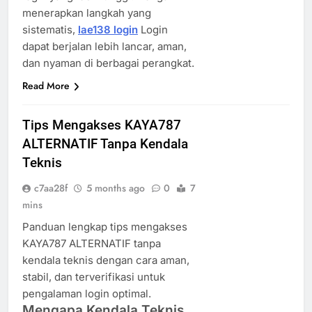
menerapkan langkah yang
sistematis,
lae138 login
Login
dapat berjalan lebih lancar, aman,
dan nyaman di berbagai perangkat.
Read More
Tips Mengakses KAYA787
ALTERNATIF Tanpa Kendala
Teknis
c7aa28f
5 months ago
0
7
mins
Panduan lengkap tips mengakses
KAYA787 ALTERNATIF tanpa
kendala teknis dengan cara aman,
stabil, dan terverifikasi untuk
pengalaman login optimal.
Mengapa Kendala Teknis