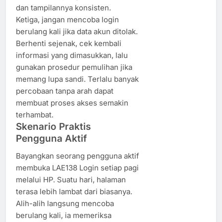
dan tampilannya konsisten.
Ketiga, jangan mencoba login
berulang kali jika data akun ditolak.
Berhenti sejenak, cek kembali
informasi yang dimasukkan, lalu
gunakan prosedur pemulihan jika
memang lupa sandi. Terlalu banyak
percobaan tanpa arah dapat
membuat proses akses semakin
terhambat.
Skenario Praktis
Pengguna Aktif
Bayangkan seorang pengguna aktif
membuka LAE138 Login setiap pagi
melalui HP. Suatu hari, halaman
terasa lebih lambat dari biasanya.
Alih-alih langsung mencoba
berulang kali, ia memeriksa