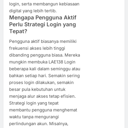
login, serta membangun kebiasaan
digital yang lebih tertib.
Mengapa Pengguna Aktif
Perlu Strategi Login yang
Tepat?
Pengguna aktif biasanya memiliki
frekuensi akses lebih tinggi
dibanding pengguna biasa. Mereka
mungkin membuka LAE138 Login
beberapa kali dalam seminggu atau
bahkan setiap hari. Semakin sering
proses login dilakukan, semakin
besar pula kebutuhan untuk
menjaga alur akses tetap efisien.
Strategi login yang tepat
membantu pengguna menghemat
waktu tanpa mengurangi
perlindungan akun. Misalnya,