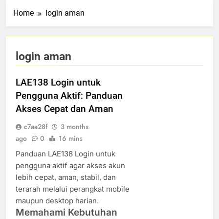
Home
login aman
login aman
LAE138 Login untuk
Pengguna Aktif: Panduan
Akses Cepat dan Aman
c7aa28f
3 months
ago
0
16 mins
Panduan LAE138 Login untuk
pengguna aktif agar akses akun
lebih cepat, aman, stabil, dan
terarah melalui perangkat mobile
maupun desktop harian.
Memahami Kebutuhan