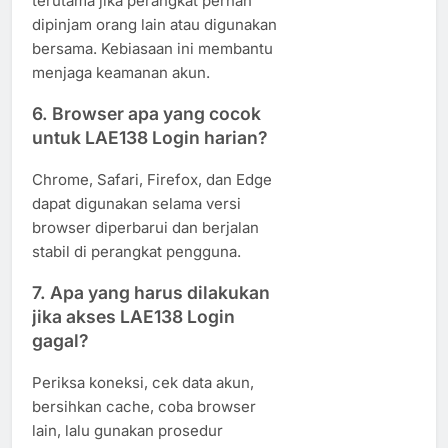
terutama jika perangkat pernah
dipinjam orang lain atau digunakan
bersama. Kebiasaan ini membantu
menjaga keamanan akun.
6. Browser apa yang cocok
untuk LAE138 Login harian?
Chrome, Safari, Firefox, dan Edge
dapat digunakan selama versi
browser diperbarui dan berjalan
stabil di perangkat pengguna.
7. Apa yang harus dilakukan
jika akses LAE138 Login
gagal?
Periksa koneksi, cek data akun,
bersihkan cache, coba browser
lain, lalu gunakan prosedur