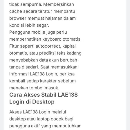
tidak sempurna. Membersihkan
cache secara teratur membantu
browser memuat halaman dalam
kondisi lebih segar.
Pengguna mobile juga perlu
memperhatikan keyboard otomatis.
Fitur seperti autocorrect, kapital
otomatis, atau prediksi teks kadang
menyebabkan data akun berubah
tanpa disadari. Saat memasukkan
informasi LAE138 Login, periksa
kembali setiap karakter sebelum
menekan tombol masuk.
Cara Akses Stabil LAE138
Login di Desktop
Akses LAE138 Login melalui
desktop atau laptop cocok bagi
pengguna aktif yang membutuhkan