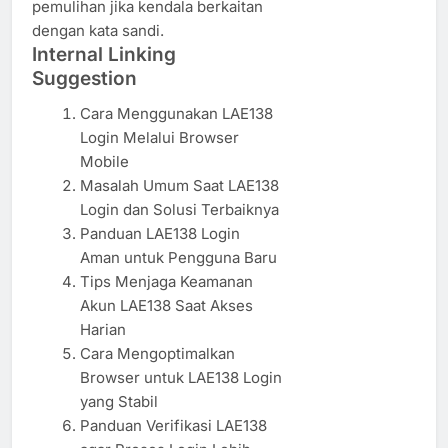
pemulihan jika kendala berkaitan
dengan kata sandi.
Internal Linking
Suggestion
Cara Menggunakan LAE138
Login Melalui Browser
Mobile
Masalah Umum Saat LAE138
Login dan Solusi Terbaiknya
Panduan LAE138 Login
Aman untuk Pengguna Baru
Tips Menjaga Keamanan
Akun LAE138 Saat Akses
Harian
Cara Mengoptimalkan
Browser untuk LAE138 Login
yang Stabil
Panduan Verifikasi LAE138