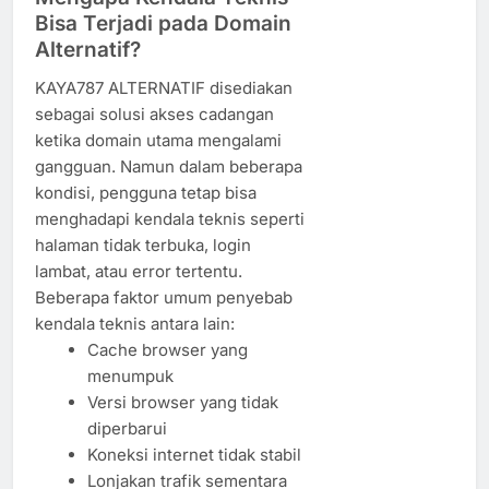
Bisa Terjadi pada Domain
Alternatif?
KAYA787 ALTERNATIF disediakan
sebagai solusi akses cadangan
ketika domain utama mengalami
gangguan. Namun dalam beberapa
kondisi, pengguna tetap bisa
menghadapi kendala teknis seperti
halaman tidak terbuka, login
lambat, atau error tertentu.
Beberapa faktor umum penyebab
kendala teknis antara lain:
Cache browser yang
menumpuk
Versi browser yang tidak
diperbarui
Koneksi internet tidak stabil
Lonjakan trafik sementara