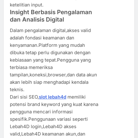
ketelitian input.
Insight Berbasis Pengalaman
dan Analisis Digital
Dalam pengalaman digital,akses valid
adalah fondasi keamanan dan
kenyamanan.Platform yang mudah
dibuka tetap perlu digunakan dengan
kebiasaan yang tepat.Pengguna yang
terbiasa memeriksa
tampilan,koneksi,browser,dan data akun
akan lebih siap menghadapi kendala
teknis.
Dari sisi SEO,
slot lebah4d
memiliki
potensi brand keyword yang kuat karena
pengguna mencari informasi
spesifik.Penggunaan variasi seperti
Lebah4D login,Lebah4D akses
valid,Lebah4D keamanan akun,dan