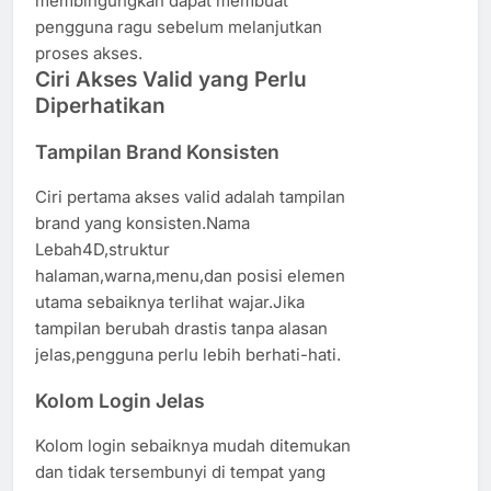
membingungkan dapat membuat
pengguna ragu sebelum melanjutkan
proses akses.
Ciri Akses Valid yang Perlu
Diperhatikan
Tampilan Brand Konsisten
Ciri pertama akses valid adalah tampilan
brand yang konsisten.Nama
Lebah4D,struktur
halaman,warna,menu,dan posisi elemen
utama sebaiknya terlihat wajar.Jika
tampilan berubah drastis tanpa alasan
jelas,pengguna perlu lebih berhati-hati.
Kolom Login Jelas
Kolom login sebaiknya mudah ditemukan
dan tidak tersembunyi di tempat yang