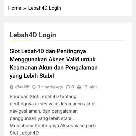
Home
Lebah4D Login
Lebah4D Login
Slot Lebah4D dan Pentingnya
Menggunakan Akses Valid untuk
Keamanan Akun dan Pengalaman
yang Lebih Stabil
c7aa28f
3 months ago
0
17 mins
Panduan Slot Lebah4D tentang
pentingnya akses valid, keamanan akun,
navigasi aman, dan pengalaman
penggunaan yang lebih stabil.
Memahami Pentingnya Akses Valid pada
Slot Lebah4D