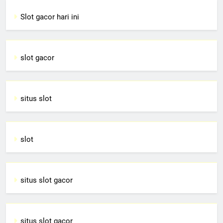
Slot gacor hari ini
slot gacor
situs slot
slot
situs slot gacor
situs slot gacor