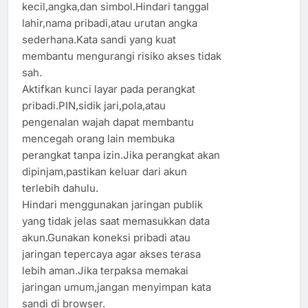
kecil,angka,dan simbol.Hindari tanggal
lahir,nama pribadi,atau urutan angka
sederhana.Kata sandi yang kuat
membantu mengurangi risiko akses tidak
sah.
Aktifkan kunci layar pada perangkat
pribadi.PIN,sidik jari,pola,atau
pengenalan wajah dapat membantu
mencegah orang lain membuka
perangkat tanpa izin.Jika perangkat akan
dipinjam,pastikan keluar dari akun
terlebih dahulu.
Hindari menggunakan jaringan publik
yang tidak jelas saat memasukkan data
akun.Gunakan koneksi pribadi atau
jaringan tepercaya agar akses terasa
lebih aman.Jika terpaksa memakai
jaringan umum,jangan menyimpan kata
sandi di browser.