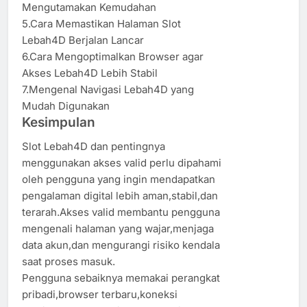
Mengutamakan Kemudahan
5.Cara Memastikan Halaman Slot
Lebah4D Berjalan Lancar
6.Cara Mengoptimalkan Browser agar
Akses Lebah4D Lebih Stabil
7.Mengenal Navigasi Lebah4D yang
Mudah Digunakan
Kesimpulan
Slot Lebah4D dan pentingnya
menggunakan akses valid perlu dipahami
oleh pengguna yang ingin mendapatkan
pengalaman digital lebih aman,stabil,dan
terarah.Akses valid membantu pengguna
mengenali halaman yang wajar,menjaga
data akun,dan mengurangi risiko kendala
saat proses masuk.
Pengguna sebaiknya memakai perangkat
pribadi,browser terbaru,koneksi