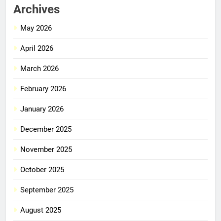
Archives
May 2026
April 2026
March 2026
February 2026
January 2026
December 2025
November 2025
October 2025
September 2025
August 2025