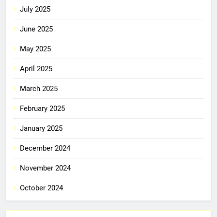
July 2025
June 2025
May 2025
April 2025
March 2025
February 2025
January 2025
December 2024
November 2024
October 2024