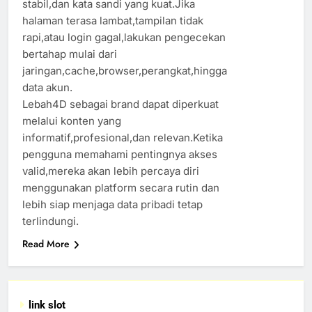
stabil,dan kata sandi yang kuat.Jika
halaman terasa lambat,tampilan tidak
rapi,atau login gagal,lakukan pengecekan
bertahap mulai dari
jaringan,cache,browser,perangkat,hingga
data akun.
Lebah4D sebagai brand dapat diperkuat
melalui konten yang
informatif,profesional,dan relevan.Ketika
pengguna memahami pentingnya akses
valid,mereka akan lebih percaya diri
menggunakan platform secara rutin dan
lebih siap menjaga data pribadi tetap
terlindungi.
Read More
link slot