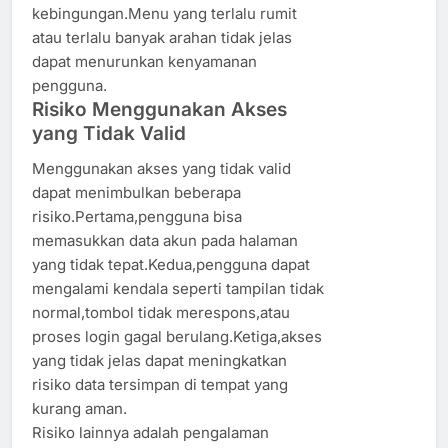
kebingungan.Menu yang terlalu rumit
atau terlalu banyak arahan tidak jelas
dapat menurunkan kenyamanan
pengguna.
Risiko Menggunakan Akses
yang Tidak Valid
Menggunakan akses yang tidak valid
dapat menimbulkan beberapa
risiko.Pertama,pengguna bisa
memasukkan data akun pada halaman
yang tidak tepat.Kedua,pengguna dapat
mengalami kendala seperti tampilan tidak
normal,tombol tidak merespons,atau
proses login gagal berulang.Ketiga,akses
yang tidak jelas dapat meningkatkan
risiko data tersimpan di tempat yang
kurang aman.
Risiko lainnya adalah pengalaman