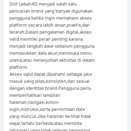
Slot Lebah4D menjadi salah satu
pencarian brand yang banyak digunakan
pengguna ketika ingin memahami akses
platform secara lebih aman,praktis,dan
terarah.Dalam pengalaman digital,akses
valid memiliki peran penting karena
menjadi langkah awal sebelum pengguna
memasukkan data akun,membuka menu
utama,atau melanjutkan aktivitas di dalam
platform.
Akses valid dapat dipahami sebagai jalur
masuk yang jelas,konsisten,dan sesuai
dengan identitas brand.Pengguna perlu
memperhatikan tampilan
halaman,navigasi,kolom
login,instruksi,serta permintaan data
yang muncul.Jika halaman terlihat tidak
wajar,terlalu berbeda,atau meminta
informasi yang tidak relevan,pengguna