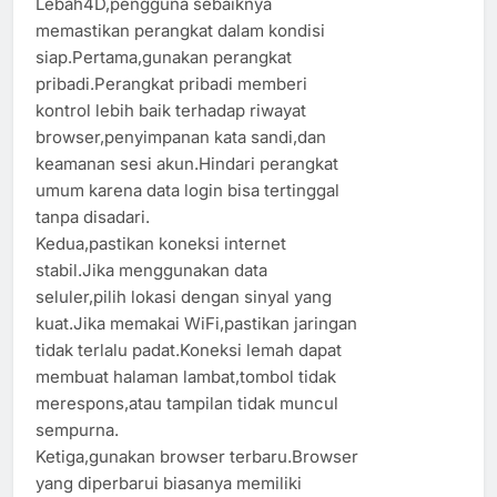
Lebah4D,pengguna sebaiknya
memastikan perangkat dalam kondisi
siap.Pertama,gunakan perangkat
pribadi.Perangkat pribadi memberi
kontrol lebih baik terhadap riwayat
browser,penyimpanan kata sandi,dan
keamanan sesi akun.Hindari perangkat
umum karena data login bisa tertinggal
tanpa disadari.
Kedua,pastikan koneksi internet
stabil.Jika menggunakan data
seluler,pilih lokasi dengan sinyal yang
kuat.Jika memakai WiFi,pastikan jaringan
tidak terlalu padat.Koneksi lemah dapat
membuat halaman lambat,tombol tidak
merespons,atau tampilan tidak muncul
sempurna.
Ketiga,gunakan browser terbaru.Browser
yang diperbarui biasanya memiliki