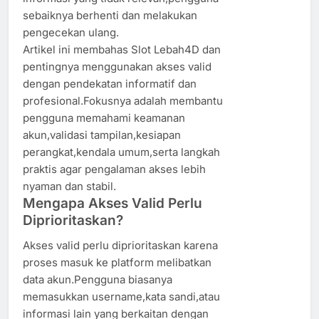
sebaiknya berhenti dan melakukan
pengecekan ulang.
Artikel ini membahas Slot Lebah4D dan
pentingnya menggunakan akses valid
dengan pendekatan informatif dan
profesional.Fokusnya adalah membantu
pengguna memahami keamanan
akun,validasi tampilan,kesiapan
perangkat,kendala umum,serta langkah
praktis agar pengalaman akses lebih
nyaman dan stabil.
Mengapa Akses Valid Perlu
Diprioritaskan?
Akses valid perlu diprioritaskan karena
proses masuk ke platform melibatkan
data akun.Pengguna biasanya
memasukkan username,kata sandi,atau
informasi lain yang berkaitan dengan