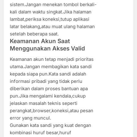
sistem.Jangan menekan tombol berkali-
kali dalam waktu singkat.Jika halaman
lambat,periksa koneksi,tutup aplikasi
latar belakang,atau muat ulang halaman
setelah beberapa saat.
Keamanan Akun Saat
Menggunakan Akses Valid
Keamanan akun tetap menjadi prioritas
utama.Jangan membagikan kata sandi
kepada siapa pun.Kata sandi adalah
informasi pribadi yang tidak perlu
diberikan dalam proses bantuan apa
pun.Jika mengalami kendala,cukup
jelaskan masalah teknis seperti
perangkat,browser,koneksi,atau pesan
error yang muncul.
Gunakan kata sandi yang kuat dengan
kombinasi huruf besar,huruf