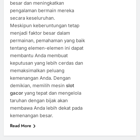
besar dan meningkatkan
pengalaman bermain mereka
secara keseluruhan.
Meskipun keberuntungan tetap
menjadi faktor besar dalam
permainan, pemahaman yang baik
tentang elemen-elemen ini dapat
membantu Anda membuat
keputusan yang lebih cerdas dan
memaksimalkan peluang
kemenangan Anda. Dengan
demikian, memilih mesin
slot
gacor
yang tepat dan mengelola
taruhan dengan bijak akan
membawa Anda lebih dekat pada
kemenangan besar.
Read More