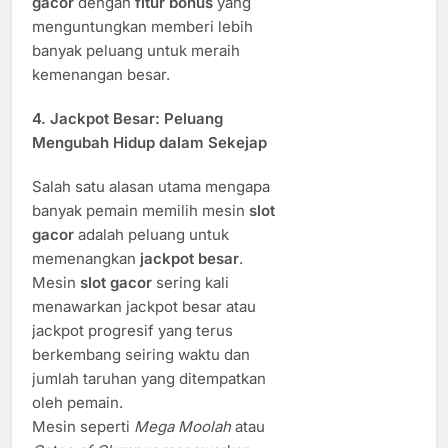
gacor
dengan
fitur bonus
yang
menguntungkan memberi lebih
banyak peluang untuk meraih
kemenangan besar.
4.
Jackpot Besar: Peluang
Mengubah Hidup dalam Sekejap
Salah satu alasan utama mengapa
banyak pemain memilih mesin
slot
gacor
adalah peluang untuk
memenangkan
jackpot besar
.
Mesin
slot gacor
sering kali
menawarkan jackpot besar atau
jackpot progresif yang terus
berkembang seiring waktu dan
jumlah taruhan yang ditempatkan
oleh pemain.
Mesin seperti
Mega Moolah
atau