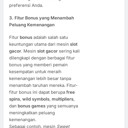
preferensi Anda.
3.
Fitur Bonus yang Menambah
Peluang Kemenangan
Fitur
bonus
adalah salah satu
keuntungan utama dari mesin
slot
gacor
. Mesin
slot gacor
sering kali
dilengkapi dengan berbagai fitur
bonus yang memberi pemain
kesempatan untuk meraih
kemenangan lebih besar tanpa
menambah taruhan mereka. Fitur-
fitur bonus ini dapat berupa
free
spins
,
wild symbols
,
multipliers
,
dan
bonus games
yang semuanya
meningkatkan peluang
kemenangan.
Sebagai contoh, mesin
Sweet