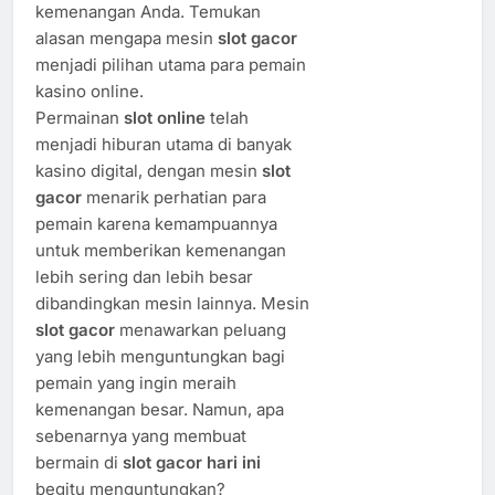
kemenangan Anda. Temukan
alasan mengapa mesin
slot gacor
menjadi pilihan utama para pemain
kasino online.
Permainan
slot online
telah
menjadi hiburan utama di banyak
kasino digital, dengan mesin
slot
gacor
menarik perhatian para
pemain karena kemampuannya
untuk memberikan kemenangan
lebih sering dan lebih besar
dibandingkan mesin lainnya. Mesin
slot gacor
menawarkan peluang
yang lebih menguntungkan bagi
pemain yang ingin meraih
kemenangan besar. Namun, apa
sebenarnya yang membuat
bermain di
slot gacor hari ini
begitu menguntungkan?