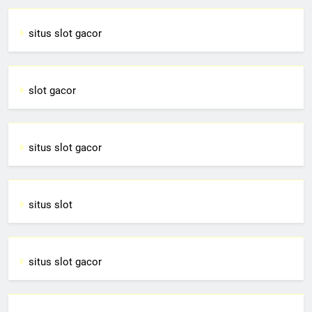
situs slot gacor
slot gacor
situs slot gacor
situs slot
situs slot gacor