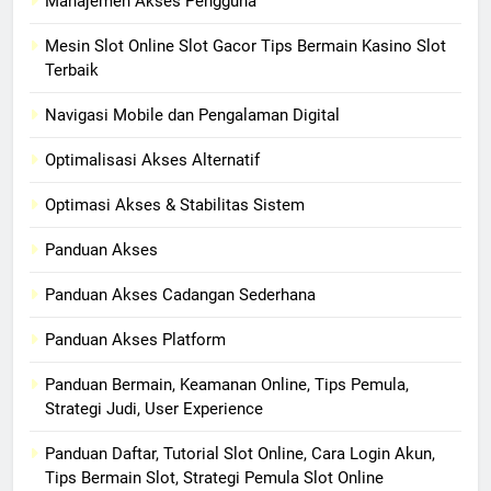
Manajemen Akses Pengguna
Mesin Slot Online Slot Gacor Tips Bermain Kasino Slot
Terbaik
Navigasi Mobile dan Pengalaman Digital
Optimalisasi Akses Alternatif
Optimasi Akses & Stabilitas Sistem
Panduan Akses
Panduan Akses Cadangan Sederhana
Panduan Akses Platform
Panduan Bermain, Keamanan Online, Tips Pemula,
Strategi Judi, User Experience
Panduan Daftar, Tutorial Slot Online, Cara Login Akun,
Tips Bermain Slot, Strategi Pemula Slot Online