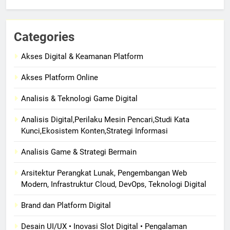
Categories
Akses Digital & Keamanan Platform
Akses Platform Online
Analisis & Teknologi Game Digital
Analisis Digital,Perilaku Mesin Pencari,Studi Kata
Kunci,Ekosistem Konten,Strategi Informasi
Analisis Game & Strategi Bermain
Arsitektur Perangkat Lunak, Pengembangan Web
Modern, Infrastruktur Cloud, DevOps, Teknologi Digital
Brand dan Platform Digital
Desain UI/UX • Inovasi Slot Digital • Pengalaman