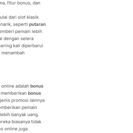
a, fitur bonus, dan
ai dari slot klasik
narik, seperti
putaran
memberi pemain lebih
ai dengan selera
sering kali diperbarui
ang menambah
o online adalah
bonus
ng memberikan
bonus
 jenis promosi lainnya
memberikan pemain
lebih banyak uang.
ereka biasanya tidak
o online juga