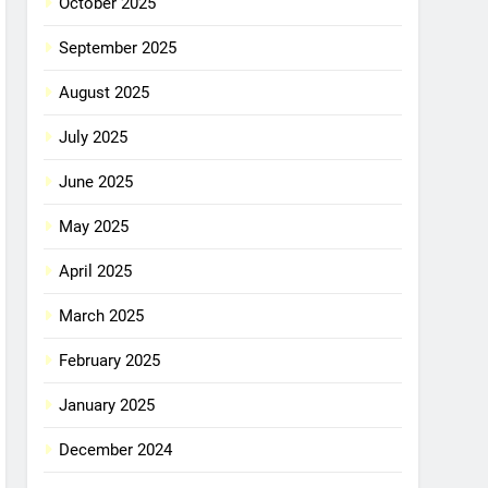
October 2025
September 2025
August 2025
July 2025
June 2025
May 2025
April 2025
March 2025
February 2025
January 2025
December 2024