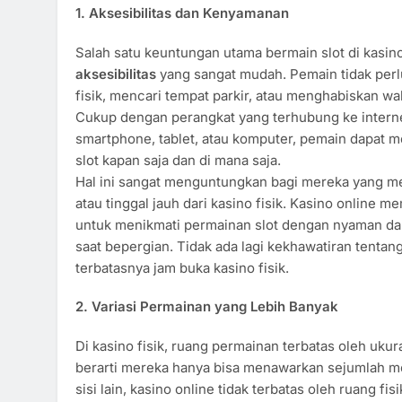
1.
Aksesibilitas dan Kenyamanan
Salah satu keuntungan utama bermain slot di kasino
aksesibilitas
yang sangat mudah. Pemain tidak perl
fisik, mencari tempat parkir, atau menghabiskan wa
Cukup dengan perangkat yang terhubung ke interne
smartphone, tablet, atau komputer, pemain dapat 
slot kapan saja dan di mana saja.
Hal ini sangat menguntungkan bagi mereka yang me
atau tinggal jauh dari kasino fisik. Kasino online
untuk menikmati permainan slot dengan nyaman da
saat bepergian. Tidak ada lagi kekhawatiran tentang
terbatasnya jam buka kasino fisik.
2.
Variasi Permainan yang Lebih Banyak
Di kasino fisik, ruang permainan terbatas oleh ukura
berarti mereka hanya bisa menawarkan sejumlah mes
sisi lain, kasino online tidak terbatas oleh ruang fis