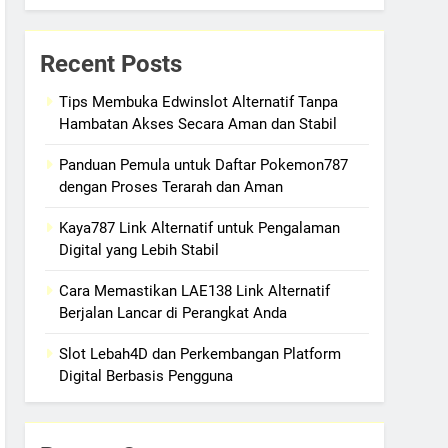
Recent Posts
Tips Membuka Edwinslot Alternatif Tanpa
Hambatan Akses Secara Aman dan Stabil
Panduan Pemula untuk Daftar Pokemon787
dengan Proses Terarah dan Aman
Kaya787 Link Alternatif untuk Pengalaman
Digital yang Lebih Stabil
Cara Memastikan LAE138 Link Alternatif
Berjalan Lancar di Perangkat Anda
Slot Lebah4D dan Perkembangan Platform
Digital Berbasis Pengguna