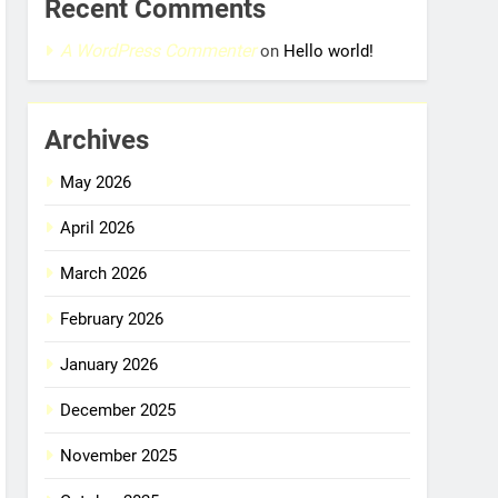
Recent Comments
A WordPress Commenter
on
Hello world!
Archives
May 2026
April 2026
March 2026
February 2026
January 2026
December 2025
November 2025