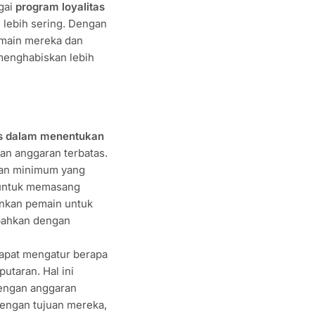
gai
program loyalitas
 lebih sering. Dengan
rmain mereka dan
menghabiskan lebih
tas dalam menentukan
an anggaran terbatas.
ruhan minimum yang
n untuk memasang
inkan pemain untuk
bahkan dengan
dapat mengatur berapa
utaran. Hal ini
engan anggaran
dengan tujuan mereka,