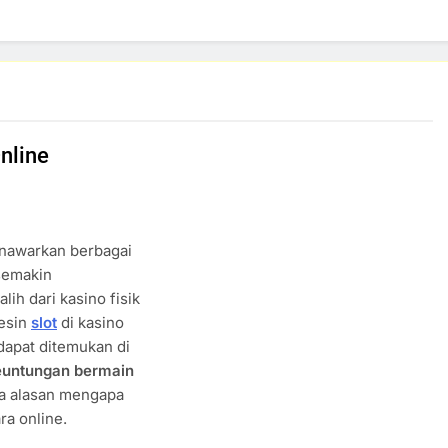
nline
enawarkan berbagai
semakin
ih dari kasino fisik
Mesin
slot
di kasino
dapat ditemukan di
euntungan bermain
ta alasan mengapa
ra online.