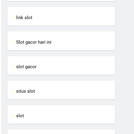
link slot
Slot gacor hari ini
slot gacor
situs slot
slot