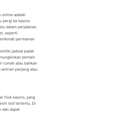
 online adalah
u pergi ke kasino
ktu dalam perjalanan.
t, seperti
menikmati permainan
miliki jadwal padat
 memungkinkan pemain
ri rumah atau bahkan
 antrian panjang atau
n fisik kasino, yang
in slot tertentu. Di
ik dan dapat