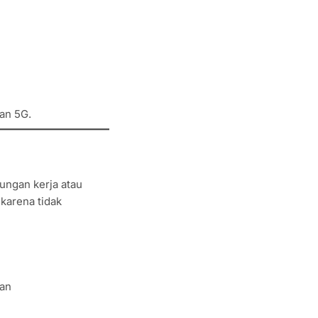
gan 5G.
kungan kerja atau
karena tidak
tan