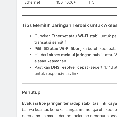
Ethernet
100–1000+
1–5
Tips Memilih Jaringan Terbaik untuk Akse
Gunakan
Ethernet atau Wi-Fi stabil
untuk pek
transaksi sensitif
Pilih
5G atau Wi-Fi fiber
jika butuh kecepata
Hindari
akses melalui jaringan publik atau
alasan keamanan
Pastikan
DNS resolver cepat
(seperti 1.1.1.1
untuk responsivitas link
Penutup
Evaluasi tipe jaringan terhadap stabilitas link Ka
bahwa kualitas koneksi sangat memengaruhi kecepa
pemuatan halaman, dan pengalaman pengguna seca