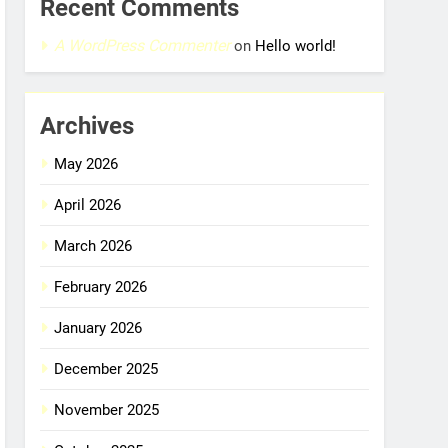
Recent Comments
A WordPress Commenter
on
Hello world!
Archives
May 2026
April 2026
March 2026
February 2026
January 2026
December 2025
November 2025