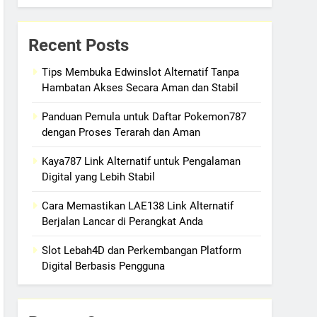
Recent Posts
Tips Membuka Edwinslot Alternatif Tanpa
Hambatan Akses Secara Aman dan Stabil
Panduan Pemula untuk Daftar Pokemon787
dengan Proses Terarah dan Aman
Kaya787 Link Alternatif untuk Pengalaman
Digital yang Lebih Stabil
Cara Memastikan LAE138 Link Alternatif
Berjalan Lancar di Perangkat Anda
Slot Lebah4D dan Perkembangan Platform
Digital Berbasis Pengguna