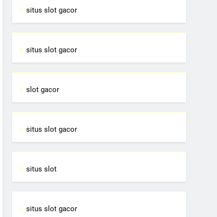
situs slot gacor
situs slot gacor
slot gacor
situs slot gacor
situs slot
situs slot gacor