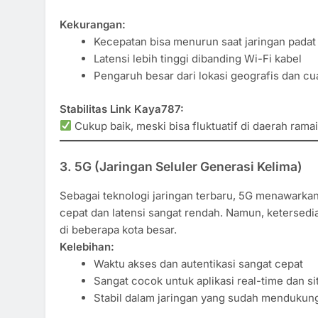
Kekurangan:
Kecepatan bisa menurun saat jaringan padat
Latensi lebih tinggi dibanding Wi-Fi kabel
Pengaruh besar dari lokasi geografis dan cu
Stabilitas Link Kaya787:
Cukup baik, meski bisa fluktuatif di daerah ramai
3.
5G (Jaringan Seluler Generasi Kelima)
Sebagai teknologi jaringan terbaru, 5G menawarkan
cepat dan latensi sangat rendah. Namun, ketersedi
di beberapa kota besar.
Kelebihan:
Waktu akses dan autentikasi sangat cepat
Sangat cocok untuk aplikasi real-time dan si
Stabil dalam jaringan yang sudah mendukun