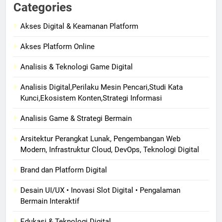
Categories
Akses Digital & Keamanan Platform
Akses Platform Online
Analisis & Teknologi Game Digital
Analisis Digital,Perilaku Mesin Pencari,Studi Kata
Kunci,Ekosistem Konten,Strategi Informasi
Analisis Game & Strategi Bermain
Arsitektur Perangkat Lunak, Pengembangan Web
Modern, Infrastruktur Cloud, DevOps, Teknologi Digital
Brand dan Platform Digital
Desain UI/UX • Inovasi Slot Digital • Pengalaman
Bermain Interaktif
Edukasi & Teknologi Digital