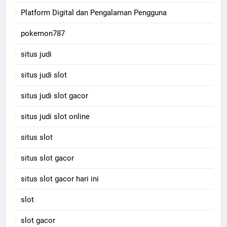
Platform Digital dan Pengalaman Pengguna
pokemon787
situs judi
situs judi slot
situs judi slot gacor
situs judi slot online
situs slot
situs slot gacor
situs slot gacor hari ini
slot
slot gacor