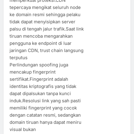
memperkuat proteksi.CDN
tepercaya mengikat seluruh node
ke domain resmi sehingga pelaku
tidak dapat menyisipkan server
palsu di tengah jalur trafik.Saat link
tiruan mencoba mengarahkan
pengguna ke endpoint di luar
jaringan CDN, trust chain langsung
terputus
Perlindungan spoofing juga
mencakup fingerprint
sertifikat.Fingerprint adalah
identitas kriptografis yang tidak
dapat dipalsukan tanpa kunci
induk.Resolusi link yang sah pasti
memiliki fingerprint yang cocok
dengan catatan resmi, sedangkan
domain tiruan hanya dapat meniru
visual bukan