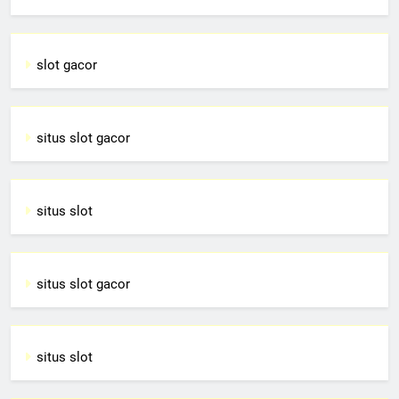
slot gacor
situs slot gacor
situs slot
situs slot gacor
situs slot