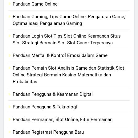
Panduan Game Online
Panduan Gaming, Tips Game Online, Pengaturan Game,
Optimalisasi Pengalaman Gaming
Panduan Login Slot Tips Slot Online Keamanan Situs
Slot Strategi Bermain Slot Slot Gacor Terpercaya
Panduan Mental & Kontrol Emosi dalam Game
Panduan Pemain Slot Analisis Game dan Statistik Slot
Online Strategi Bermain Kasino Matematika dan
Probabilitas
Panduan Pengguna & Keamanan Digital
Panduan Pengguna & Teknologi
Panduan Permainan, Slot Online, Fitur Permainan
Panduan Registrasi Pengguna Baru