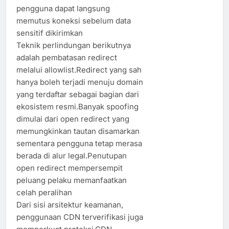
pengguna dapat langsung
memutus koneksi sebelum data
sensitif dikirimkan
Teknik perlindungan berikutnya
adalah pembatasan redirect
melalui allowlist.Redirect yang sah
hanya boleh terjadi menuju domain
yang terdaftar sebagai bagian dari
ekosistem resmi.Banyak spoofing
dimulai dari open redirect yang
memungkinkan tautan disamarkan
sementara pengguna tetap merasa
berada di alur legal.Penutupan
open redirect mempersempit
peluang pelaku memanfaatkan
celah peralihan
Dari sisi arsitektur keamanan,
penggunaan CDN terverifikasi juga