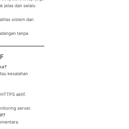
k jelas dan selalu
litas sistem dan
adangan tanpa
IF
ka?
atau kesalahan
 HTTPS aktif.
itoring server.
if?
sementara.