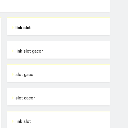
link slot
link slot gacor
slot gacor
slot gacor
link slot