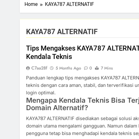
Home
KAYA787 ALTERNATIF
KAYA787 ALTERNATIF
Tips Mengakses KAYA787 ALTERNAT
Kendala Teknis
C7aa28f
5 Months Ago
0
7 Mins
Panduan lengkap tips mengakses KAYA787 ALTERN
teknis dengan cara aman, stabil, dan terverifikasi
login optimal.
Mengapa Kendala Teknis Bisa Ter
Domain Alternatif?
KAYA787 ALTERNATIF disediakan sebagai solusi ak
domain utama mengalami gangguan. Namun dalam b
pengguna tetap bisa menghadapi kendala teknis sep