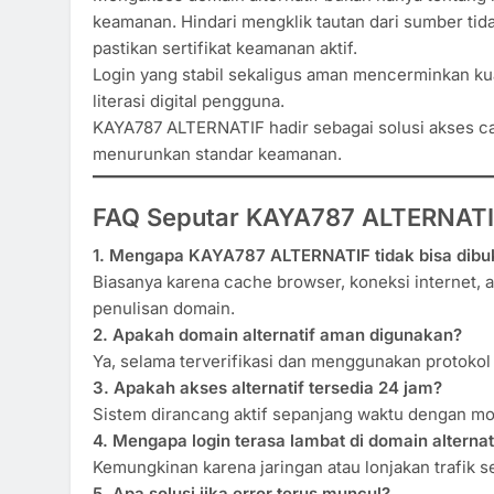
keamanan. Hindari mengklik tautan dari sumber tida
pastikan sertifikat keamanan aktif.
Login yang stabil sekaligus aman mencerminkan kua
literasi digital pengguna.
KAYA787 ALTERNATIF hadir sebagai solusi akses c
menurunkan standar keamanan.
FAQ Seputar KAYA787 ALTERNAT
1. Mengapa KAYA787 ALTERNATIF tidak bisa dibu
Biasanya karena cache browser, koneksi internet, 
penulisan domain.
2. Apakah domain alternatif aman digunakan?
Ya, selama terverifikasi dan menggunakan protokol
3. Apakah akses alternatif tersedia 24 jam?
Sistem dirancang aktif sepanjang waktu dengan mon
4. Mengapa login terasa lambat di domain alternat
Kemungkinan karena jaringan atau lonjakan trafik 
5. Apa solusi jika error terus muncul?