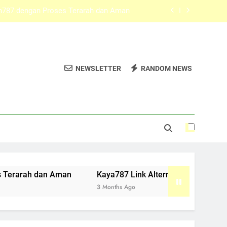
n787 dengan Proses Terarah dan Aman
k Pengalaman Digital yang Lebih Stabil
tif Berjalan Lancar di Perangkat Anda
NEWSLETTER
RANDOM NEWS
ambatan Akses Secara Aman dan Stabil
n787 dengan Proses Terarah dan Aman
yn. Layanan Profesional Untuk Proyek Anda.
k Pengalaman Digital yang Lebih Stabil
tif Berjalan Lancar di Perangkat Anda
an Aman
Kaya787 Link Alternatif untuk Pengalaman Digit
3 Months Ago