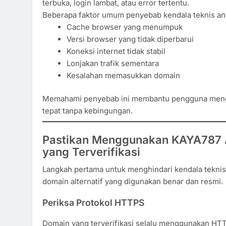
terbuka, login lambat, atau error tertentu.
Beberapa faktor umum penyebab kendala teknis anta
Cache browser yang menumpuk
Versi browser yang tidak diperbarui
Koneksi internet tidak stabil
Lonjakan trafik sementara
Kesalahan memasukkan domain
Memahami penyebab ini membantu pengguna meng
tepat tanpa kebingungan.
Pastikan Menggunakan KAYA787
yang Terverifikasi
Langkah pertama untuk menghindari kendala tekni
domain alternatif yang digunakan benar dan resmi.
Periksa Protokol HTTPS
Domain yang terverifikasi selalu menggunakan HTT