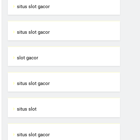
situs slot gacor
situs slot gacor
slot gacor
situs slot gacor
situs slot
situs slot gacor