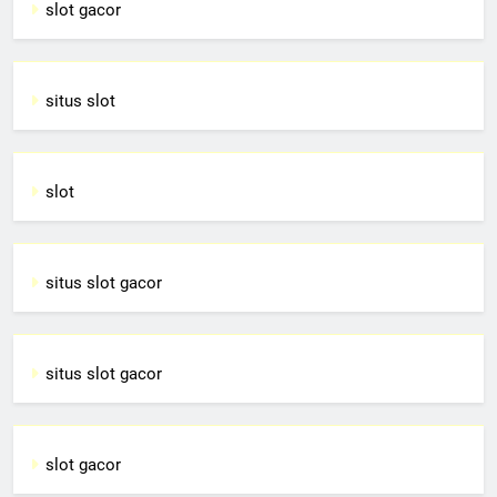
slot gacor
situs slot
slot
situs slot gacor
situs slot gacor
slot gacor