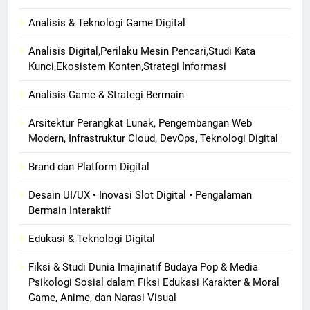
Analisis & Teknologi Game Digital
Analisis Digital,Perilaku Mesin Pencari,Studi Kata
Kunci,Ekosistem Konten,Strategi Informasi
Analisis Game & Strategi Bermain
Arsitektur Perangkat Lunak, Pengembangan Web
Modern, Infrastruktur Cloud, DevOps, Teknologi Digital
Brand dan Platform Digital
Desain UI/UX • Inovasi Slot Digital • Pengalaman
Bermain Interaktif
Edukasi & Teknologi Digital
Fiksi & Studi Dunia Imajinatif Budaya Pop & Media
Psikologi Sosial dalam Fiksi Edukasi Karakter & Moral
Game, Anime, dan Narasi Visual