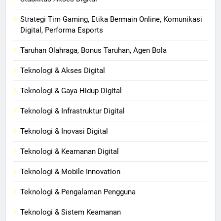
Strategi Tim Gaming, Etika Bermain Online, Komunikasi
Digital, Performa Esports
Taruhan Olahraga, Bonus Taruhan, Agen Bola
Teknologi & Akses Digital
Teknologi & Gaya Hidup Digital
Teknologi & Infrastruktur Digital
Teknologi & Inovasi Digital
Teknologi & Keamanan Digital
Teknologi & Mobile Innovation
Teknologi & Pengalaman Pengguna
Teknologi & Sistem Keamanan