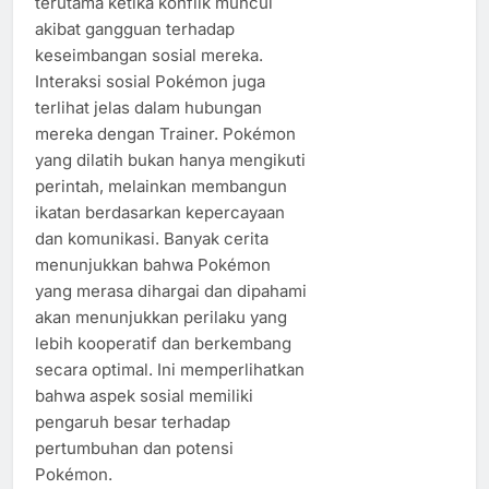
terutama ketika konflik muncul
akibat gangguan terhadap
keseimbangan sosial mereka.
Interaksi sosial Pokémon juga
terlihat jelas dalam hubungan
mereka dengan Trainer. Pokémon
yang dilatih bukan hanya mengikuti
perintah, melainkan membangun
ikatan berdasarkan kepercayaan
dan komunikasi. Banyak cerita
menunjukkan bahwa Pokémon
yang merasa dihargai dan dipahami
akan menunjukkan perilaku yang
lebih kooperatif dan berkembang
secara optimal. Ini memperlihatkan
bahwa aspek sosial memiliki
pengaruh besar terhadap
pertumbuhan dan potensi
Pokémon.