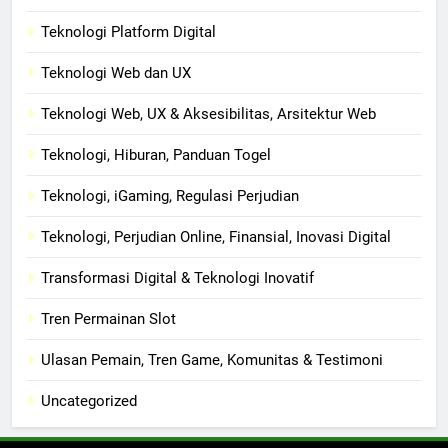
Teknologi Platform Digital
Teknologi Web dan UX
Teknologi Web, UX & Aksesibilitas, Arsitektur Web
Teknologi, Hiburan, Panduan Togel
Teknologi, iGaming, Regulasi Perjudian
Teknologi, Perjudian Online, Finansial, Inovasi Digital
Transformasi Digital & Teknologi Inovatif
Tren Permainan Slot
Ulasan Pemain, Tren Game, Komunitas & Testimoni
Uncategorized