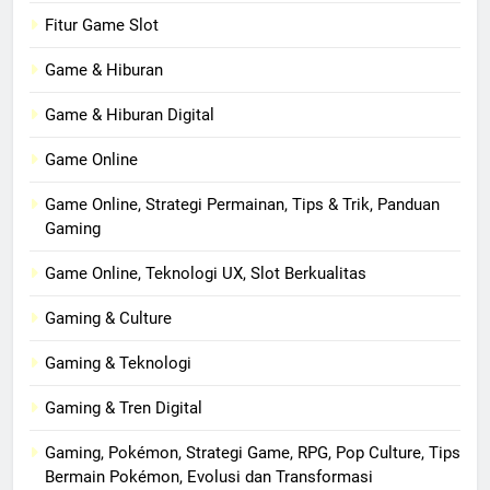
Fitur Game Slot
Game & Hiburan
Game & Hiburan Digital
Game Online
Game Online, Strategi Permainan, Tips & Trik, Panduan
Gaming
Game Online, Teknologi UX, Slot Berkualitas
Gaming & Culture
Gaming & Teknologi
Gaming & Tren Digital
Gaming, Pokémon, Strategi Game, RPG, Pop Culture, Tips
Bermain Pokémon, Evolusi dan Transformasi