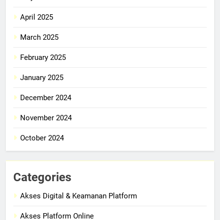
April 2025
March 2025
February 2025
January 2025
December 2024
November 2024
October 2024
Categories
Akses Digital & Keamanan Platform
Akses Platform Online