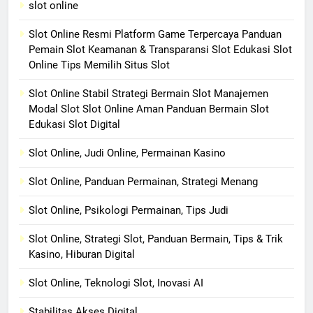
slot online
Slot Online Resmi Platform Game Terpercaya Panduan
Pemain Slot Keamanan & Transparansi Slot Edukasi Slot
Online Tips Memilih Situs Slot
Slot Online Stabil Strategi Bermain Slot Manajemen
Modal Slot Slot Online Aman Panduan Bermain Slot
Edukasi Slot Digital
Slot Online, Judi Online, Permainan Kasino
Slot Online, Panduan Permainan, Strategi Menang
Slot Online, Psikologi Permainan, Tips Judi
Slot Online, Strategi Slot, Panduan Bermain, Tips & Trik
Kasino, Hiburan Digital
Slot Online, Teknologi Slot, Inovasi AI
Stabilitas Akses Digital