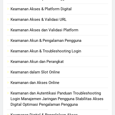
Keamanan Akses & Platform Digital
Keamanan Akses & Validasi URL
Keamanan Akses dan Validasi Platform
Keamanan Akun & Pengalaman Pengguna
Keamanan Akun & Troubleshooting Login
Keamanan Akun dan Perangkat
Keamanan dalam Slot Online
Keamanan dan Akses Online
Keamanan dan Autentikasi Panduan Troubleshooting
Login Manajemen Jaringan Pengguna Stabilitas Akses
Digital Optimasi Pengalaman Pengguna