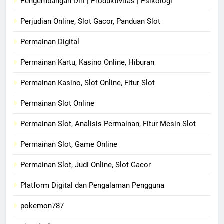
Pengembangan Diri | Produktivitas | Psikologi
Perjudian Online, Slot Gacor, Panduan Slot
Permainan Digital
Permainan Kartu, Kasino Online, Hiburan
Permainan Kasino, Slot Online, Fitur Slot
Permainan Slot Online
Permainan Slot, Analisis Permainan, Fitur Mesin Slot
Permainan Slot, Game Online
Permainan Slot, Judi Online, Slot Gacor
Platform Digital dan Pengalaman Pengguna
pokemon787