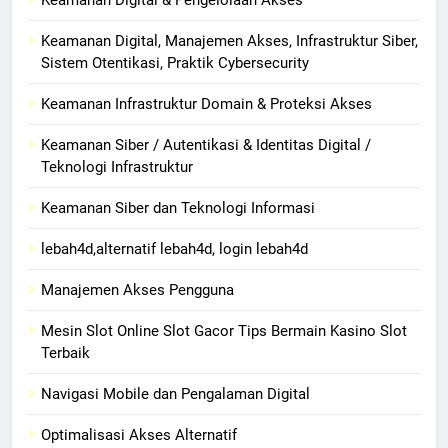
Keamanan Digital & Pengelolaan Akses
Keamanan Digital, Manajemen Akses, Infrastruktur Siber,
Sistem Otentikasi, Praktik Cybersecurity
Keamanan Infrastruktur Domain & Proteksi Akses
Keamanan Siber / Autentikasi & Identitas Digital /
Teknologi Infrastruktur
Keamanan Siber dan Teknologi Informasi
lebah4d,alternatif lebah4d, login lebah4d
Manajemen Akses Pengguna
Mesin Slot Online Slot Gacor Tips Bermain Kasino Slot
Terbaik
Navigasi Mobile dan Pengalaman Digital
Optimalisasi Akses Alternatif