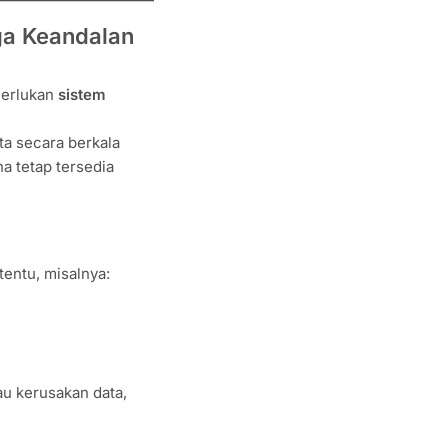
ga Keandalan
merlukan
sistem
a secara berkala
 tetap tersedia
tentu, misalnya:
au kerusakan data,