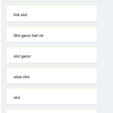
link slot
Slot gacor hari ini
slot gacor
situs slot
slot