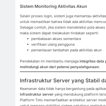
Sistem Monitoring Aktivitas Akun
Selain proses login, sistem juga memantau aktivita
untuk memastikan bahwa tidak ada aktivitas mencur
Sebagai contoh, jika sistem mendeteksi pola akses 
maka sistem dapat melakukan tindakan seperti:
pembatasan akses sementara
verifikasi ulang pengguna
pemantauan tambahan pada aktivitas akun
Pendekatan ini membantu menjaga
integritas data
melindungi akun dari potensi penyalahgunaan
.
Infrastruktur Server yang Stabil 
Keamanan data tidak hanya bergantung pada aplikasi
infrastruktur server
yang mendukung platform ters
Platform Toto memanfaatkan arsitektur server mod
untuk menjaga stabilitas sistem sekaligus melindu