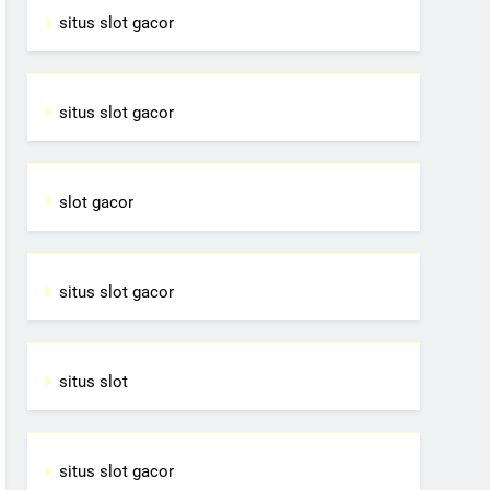
situs slot gacor
situs slot gacor
slot gacor
situs slot gacor
situs slot
situs slot gacor