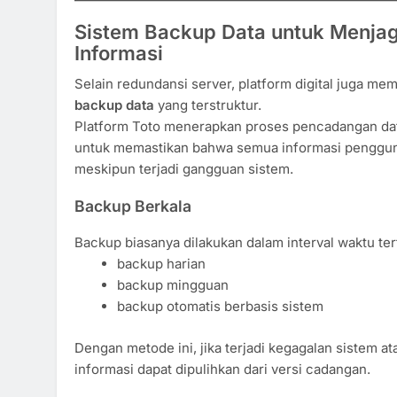
Sistem Backup Data untuk Menja
Informasi
Selain redundansi server, platform digital juga me
backup data
yang terstruktur.
Platform Toto menerapkan proses pencadangan dat
untuk memastikan bahwa semua informasi pengguna
meskipun terjadi gangguan sistem.
Backup Berkala
Backup biasanya dilakukan dalam interval waktu ter
backup harian
backup mingguan
backup otomatis berbasis sistem
Dengan metode ini, jika terjadi kegagalan sistem at
informasi dapat dipulihkan dari versi cadangan.