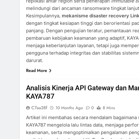
replikasi antar region serta penerapan
immutable b
melindungi dari ancaman ransomware tingkat lanjut
Kesimpulannya,
mekanisme disaster recovery Li
dengan tingkat kesiapan tinggi dan berorientasi pa
panjang. Dengan pengujian teratur, pemantauan rea
pembaruan kebijakan keamanan yang adaptif, KAYA
menjaga keberlanjutan layanan, tetapi juga mempe
pengguna terhadap integritas dan stabilitas sistemn
darurat.
Read More
Analisis Kinerja API Gateway dan Ma
KAYA787
C7aa28f
10 Months Ago
0
8 Mins
Artikel ini membahas secara mendalam bagaimana 
KAYA787 mengelola lalu lintas data, menjaga perf
keamanan, serta mengoptimalkan pengalaman peng