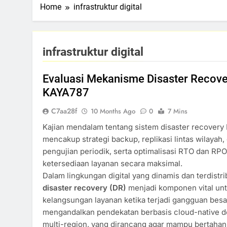
Home
infrastruktur digital
infrastruktur digital
Evaluasi Mekanisme Disaster Recove
KAYA787
C7aa28f
10 Months Ago
0
7 Mins
Kajian mendalam tentang sistem disaster recovery
mencakup strategi backup, replikasi lintas wilayah, 
pengujian periodik, serta optimalisasi RTO dan RP
ketersediaan layanan secara maksimal.
Dalam lingkungan digital yang dinamis dan terdistri
disaster recovery (DR)
menjadi komponen vital un
kelangsungan layanan ketika terjadi gangguan besa
mengandalkan pendekatan berbasis cloud-native 
multi-region, yang dirancang agar mampu bertahan