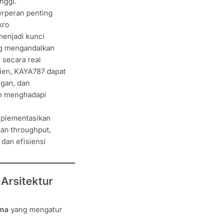
nggi.
rperan penting
kro
menjadi kunci
ng mengandalkan
m secara real
sien, KAYA787 dapat
ngan, dan
un menghadapi
mplementasikan
an throughput,
dan efisiensi
Arsitektur
ama
yang mengatur