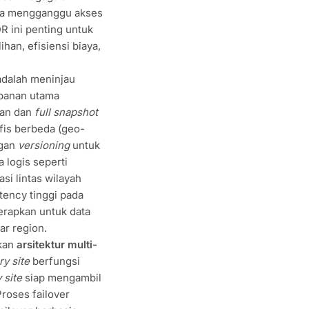
npa mengganggu akses
R ini penting untuk
an, efisiensi biaya,
adalah meninjau
panan utama
ian dan
full snapshot
fis berbeda (geo-
ngan
versioning
untuk
 logis seperti
si lintas wilayah
ency tinggi pada
erapkan untuk data
ar region.
ikan
arsitektur multi-
ry site
berfungsi
 site
siap mengambil
Proses failover