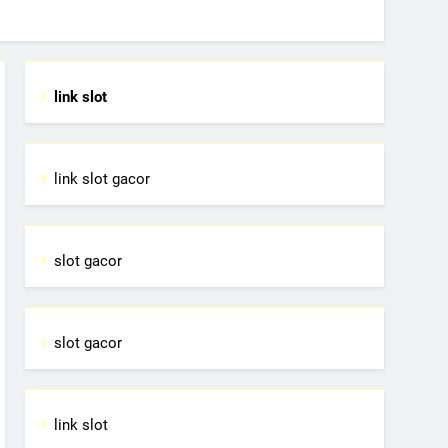
link slot
link slot gacor
slot gacor
slot gacor
link slot