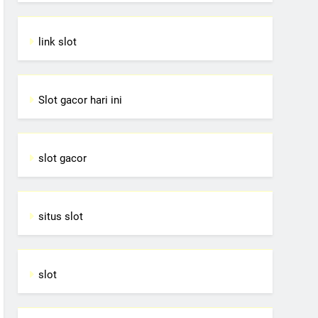
link slot
Slot gacor hari ini
slot gacor
situs slot
slot