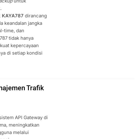
ackup
untuk
.
nk KAYA787
dirancang
da keandalan jangka
l-time, dan
787 tidak hanya
rkuat kepercayaan
ya di setiap kondisi
najemen Trafik
sistem API Gateway di
orma, meningkatkan
guna melalui