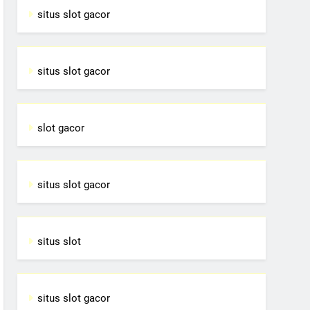
situs slot gacor
situs slot gacor
slot gacor
situs slot gacor
situs slot
situs slot gacor