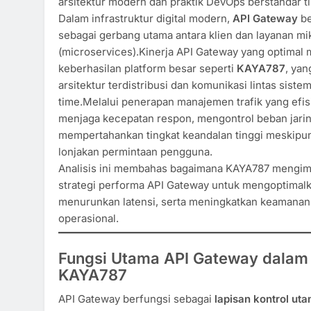
arsitektur modern dan praktik DevOps berstandar ti
Dalam infrastruktur digital modern,
API Gateway
be
sebagai gerbang utama antara klien dan layanan mi
(microservices).Kinerja API Gateway yang optimal 
keberhasilan platform besar seperti
KAYA787
, ya
arsitektur terdistribusi dan komunikasi lintas siste
time.Melalui penerapan manajemen trafik yang efi
menjaga kecepatan respon, mengontrol beban jari
mempertahankan tingkat keandalan tinggi meskip
lonjakan permintaan pengguna.
Analisis ini membahas bagaimana KAYA787 mengi
strategi performa API Gateway untuk mengoptimalk
menurunkan latensi, serta meningkatkan keamanan 
operasional.
Fungsi Utama API Gateway dalam 
KAYA787
API Gateway berfungsi sebagai
lapisan kontrol ut