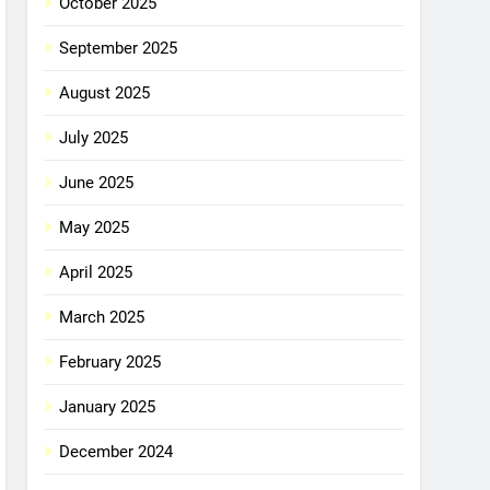
October 2025
September 2025
August 2025
July 2025
June 2025
May 2025
April 2025
March 2025
February 2025
January 2025
December 2024