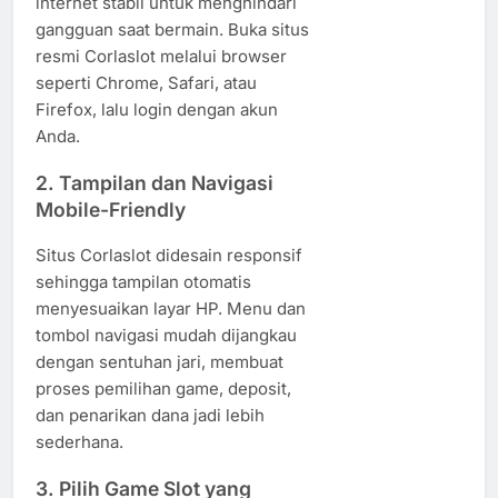
internet stabil untuk menghindari
gangguan saat bermain. Buka situs
resmi Corlaslot melalui browser
seperti Chrome, Safari, atau
Firefox, lalu login dengan akun
Anda.
2. Tampilan dan Navigasi
Mobile-Friendly
Situs Corlaslot didesain responsif
sehingga tampilan otomatis
menyesuaikan layar HP. Menu dan
tombol navigasi mudah dijangkau
dengan sentuhan jari, membuat
proses pemilihan game, deposit,
dan penarikan dana jadi lebih
sederhana.
3. Pilih Game Slot yang