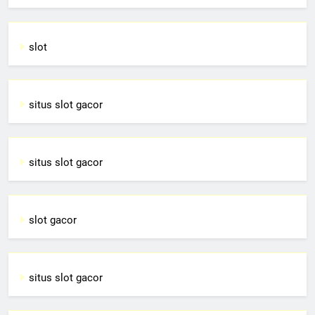
slot
situs slot gacor
situs slot gacor
slot gacor
situs slot gacor