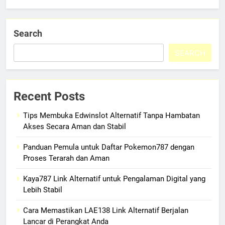
Search
SEARCH
Recent Posts
Tips Membuka Edwinslot Alternatif Tanpa Hambatan
Akses Secara Aman dan Stabil
Panduan Pemula untuk Daftar Pokemon787 dengan
Proses Terarah dan Aman
Kaya787 Link Alternatif untuk Pengalaman Digital yang
Lebih Stabil
Cara Memastikan LAE138 Link Alternatif Berjalan
Lancar di Perangkat Anda