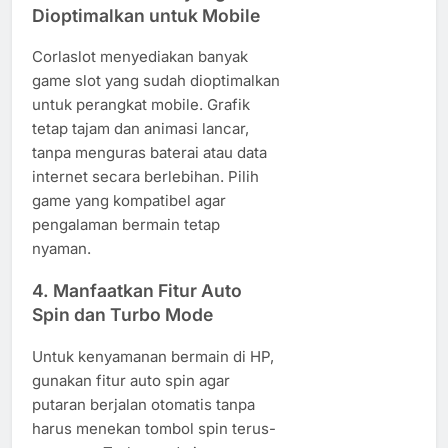
Dioptimalkan untuk Mobile
Corlaslot menyediakan banyak
game slot yang sudah dioptimalkan
untuk perangkat mobile. Grafik
tetap tajam dan animasi lancar,
tanpa menguras baterai atau data
internet secara berlebihan. Pilih
game yang kompatibel agar
pengalaman bermain tetap
nyaman.
4. Manfaatkan Fitur Auto
Spin dan Turbo Mode
Untuk kenyamanan bermain di HP,
gunakan fitur auto spin agar
putaran berjalan otomatis tanpa
harus menekan tombol spin terus-