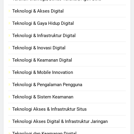
Teknologi & Akses Digital
Teknologi & Gaya Hidup Digital
Teknologi & Infrastruktur Digital
Teknologi & Inovasi Digital
Teknologi & Keamanan Digital
Teknologi & Mobile Innovation
Teknologi & Pengalaman Pengguna
Teknologi & Sistem Keamanan
Teknologi Akses & Infrastruktur Situs
Teknologi Akses Digital & Infrastruktur Jaringan
Teknologi dan Keamanan Digital