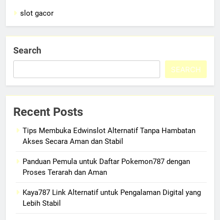
slot gacor
Search
SEARCH
Recent Posts
Tips Membuka Edwinslot Alternatif Tanpa Hambatan
Akses Secara Aman dan Stabil
Panduan Pemula untuk Daftar Pokemon787 dengan
Proses Terarah dan Aman
Kaya787 Link Alternatif untuk Pengalaman Digital yang
Lebih Stabil