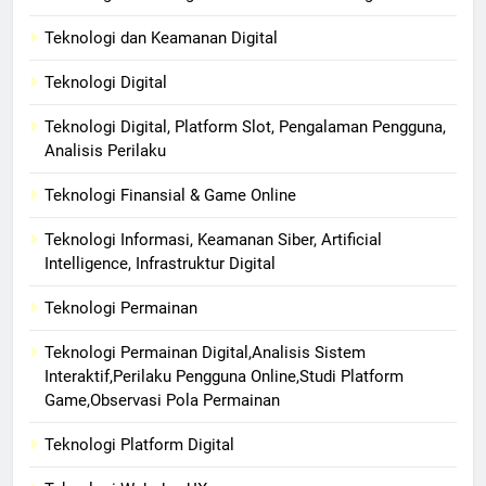
Teknologi dan Keamanan Digital
Teknologi Digital
Teknologi Digital, Platform Slot, Pengalaman Pengguna,
Analisis Perilaku
Teknologi Finansial & Game Online
Teknologi Informasi, Keamanan Siber, Artificial
Intelligence, Infrastruktur Digital
Teknologi Permainan
Teknologi Permainan Digital,Analisis Sistem
Interaktif,Perilaku Pengguna Online,Studi Platform
Game,Observasi Pola Permainan
Teknologi Platform Digital