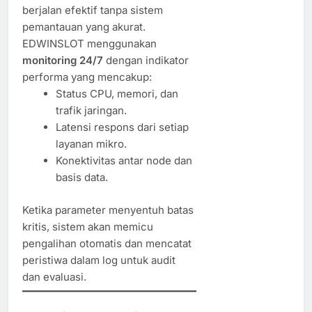
berjalan efektif tanpa sistem
pemantauan yang akurat.
EDWINSLOT menggunakan
monitoring 24/7
dengan indikator
performa yang mencakup:
Status CPU, memori, dan
trafik jaringan.
Latensi respons dari setiap
layanan mikro.
Konektivitas antar node dan
basis data.
Ketika parameter menyentuh batas
kritis, sistem akan memicu
pengalihan otomatis dan mencatat
peristiwa dalam log untuk audit
dan evaluasi.