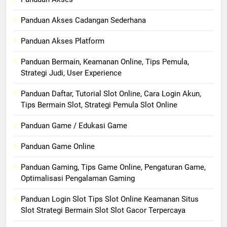
Panduan Akses Cadangan Sederhana
Panduan Akses Platform
Panduan Bermain, Keamanan Online, Tips Pemula,
Strategi Judi, User Experience
Panduan Daftar, Tutorial Slot Online, Cara Login Akun,
Tips Bermain Slot, Strategi Pemula Slot Online
Panduan Game / Edukasi Game
Panduan Game Online
Panduan Gaming, Tips Game Online, Pengaturan Game,
Optimalisasi Pengalaman Gaming
Panduan Login Slot Tips Slot Online Keamanan Situs
Slot Strategi Bermain Slot Slot Gacor Terpercaya