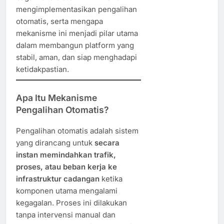
mengimplementasikan pengalihan
otomatis, serta mengapa
mekanisme ini menjadi pilar utama
dalam membangun platform yang
stabil, aman, dan siap menghadapi
ketidakpastian.
Apa Itu Mekanisme
Pengalihan Otomatis?
Pengalihan otomatis adalah sistem
yang dirancang untuk
secara
instan memindahkan trafik,
proses, atau beban kerja ke
infrastruktur cadangan
ketika
komponen utama mengalami
kegagalan. Proses ini dilakukan
tanpa intervensi manual dan