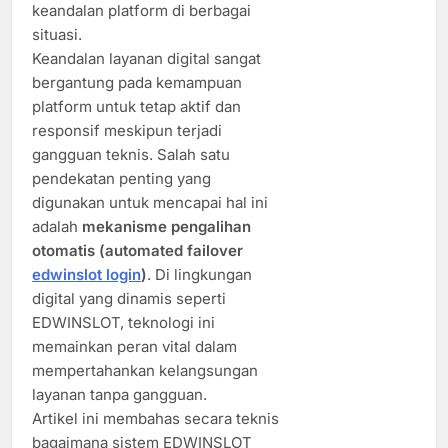
keandalan platform di berbagai
situasi.
Keandalan layanan digital sangat
bergantung pada kemampuan
platform untuk tetap aktif dan
responsif meskipun terjadi
gangguan teknis. Salah satu
pendekatan penting yang
digunakan untuk mencapai hal ini
adalah
mekanisme pengalihan
otomatis (automated failover
edwinslot login
)
. Di lingkungan
digital yang dinamis seperti
EDWINSLOT, teknologi ini
memainkan peran vital dalam
mempertahankan kelangsungan
layanan tanpa gangguan.
Artikel ini membahas secara teknis
bagaimana sistem EDWINSLOT