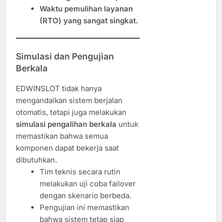
Waktu pemulihan layanan
(RTO) yang sangat singkat.
Simulasi dan Pengujian
Berkala
EDWINSLOT tidak hanya
mengandalkan sistem berjalan
otomatis, tetapi juga melakukan
simulasi pengalihan berkala
untuk
memastikan bahwa semua
komponen dapat bekerja saat
dibutuhkan.
Tim teknis secara rutin
melakukan uji coba failover
dengan skenario berbeda.
Pengujian ini memastikan
bahwa sistem tetap siap