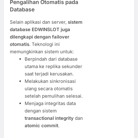
Pengalihan Otomatis pada
Database
Selain aplikasi dan server,
sistem
database EDWINSLOT juga
dilengkapi dengan failover
otomatis
. Teknologi ini
memungkinkan sistem untuk:
Berpindah dari database
utama ke replika sekunder
saat terjadi kerusakan.
Melakukan sinkronisasi
ulang secara otomatis
setelah pemulihan selesai.
Menjaga integritas data
dengan sistem
transactional integrity
dan
atomic commit
.