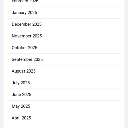
February 2026
January 2026
December 2025
November 2025
October 2025
September 2025
August 2025
July 2025
June 2025
May 2025
April 2025