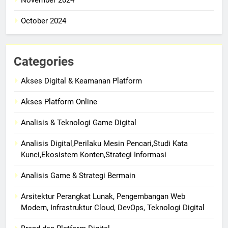
November 2024
October 2024
Categories
Akses Digital & Keamanan Platform
Akses Platform Online
Analisis & Teknologi Game Digital
Analisis Digital,Perilaku Mesin Pencari,Studi Kata
Kunci,Ekosistem Konten,Strategi Informasi
Analisis Game & Strategi Bermain
Arsitektur Perangkat Lunak, Pengembangan Web
Modern, Infrastruktur Cloud, DevOps, Teknologi Digital