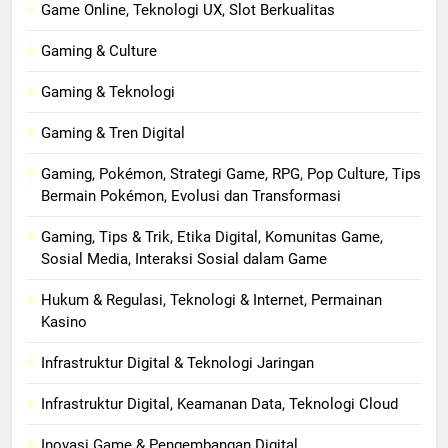
Game Online, Teknologi UX, Slot Berkualitas
Gaming & Culture
Gaming & Teknologi
Gaming & Tren Digital
Gaming, Pokémon, Strategi Game, RPG, Pop Culture, Tips
Bermain Pokémon, Evolusi dan Transformasi
Gaming, Tips & Trik, Etika Digital, Komunitas Game,
Sosial Media, Interaksi Sosial dalam Game
Hukum & Regulasi, Teknologi & Internet, Permainan
Kasino
Infrastruktur Digital & Teknologi Jaringan
Infrastruktur Digital, Keamanan Data, Teknologi Cloud
Inovasi Game & Pengembangan Digital