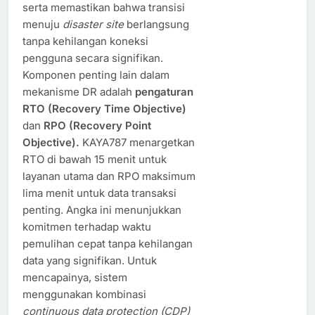
serta memastikan bahwa transisi
menuju
disaster site
berlangsung
tanpa kehilangan koneksi
pengguna secara signifikan.
Komponen penting lain dalam
mekanisme DR adalah
pengaturan
RTO (Recovery Time Objective)
dan
RPO (Recovery Point
Objective).
KAYA787 menargetkan
RTO di bawah 15 menit untuk
layanan utama dan RPO maksimum
lima menit untuk data transaksi
penting. Angka ini menunjukkan
komitmen terhadap waktu
pemulihan cepat tanpa kehilangan
data yang signifikan. Untuk
mencapainya, sistem
menggunakan kombinasi
continuous data protection (CDP)