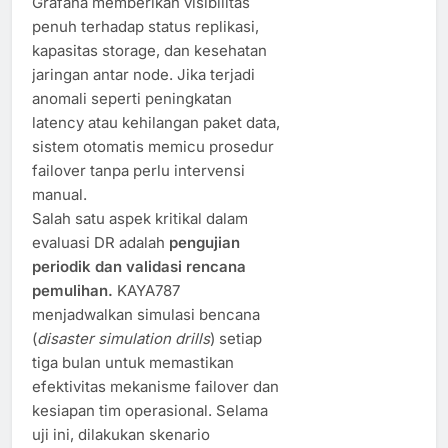
Grafana memberikan visibilitas
penuh terhadap status replikasi,
kapasitas storage, dan kesehatan
jaringan antar node. Jika terjadi
anomali seperti peningkatan
latency atau kehilangan paket data,
sistem otomatis memicu prosedur
failover tanpa perlu intervensi
manual.
Salah satu aspek kritikal dalam
evaluasi DR adalah
pengujian
periodik dan validasi rencana
pemulihan.
KAYA787
menjadwalkan simulasi bencana
(
disaster simulation drills
) setiap
tiga bulan untuk memastikan
efektivitas mekanisme failover dan
kesiapan tim operasional. Selama
uji ini, dilakukan skenario