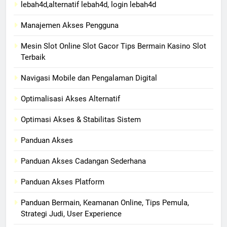
lebah4d,alternatif lebah4d, login lebah4d
Manajemen Akses Pengguna
Mesin Slot Online Slot Gacor Tips Bermain Kasino Slot
Terbaik
Navigasi Mobile dan Pengalaman Digital
Optimalisasi Akses Alternatif
Optimasi Akses & Stabilitas Sistem
Panduan Akses
Panduan Akses Cadangan Sederhana
Panduan Akses Platform
Panduan Bermain, Keamanan Online, Tips Pemula,
Strategi Judi, User Experience