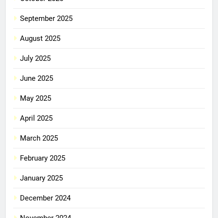
September 2025
August 2025
July 2025
June 2025
May 2025
April 2025
March 2025
February 2025
January 2025
December 2024