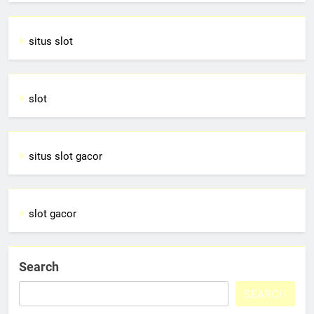
situs slot
slot
situs slot gacor
slot gacor
Search
SEARCH