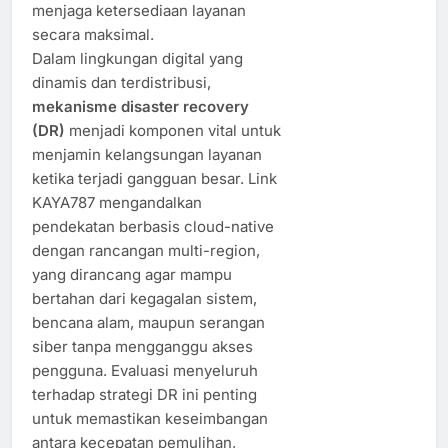
menjaga ketersediaan layanan
secara maksimal.
Dalam lingkungan digital yang
dinamis dan terdistribusi,
mekanisme disaster recovery
(DR)
menjadi komponen vital untuk
menjamin kelangsungan layanan
ketika terjadi gangguan besar. Link
KAYA787 mengandalkan
pendekatan berbasis cloud-native
dengan rancangan multi-region,
yang dirancang agar mampu
bertahan dari kegagalan sistem,
bencana alam, maupun serangan
siber tanpa mengganggu akses
pengguna. Evaluasi menyeluruh
terhadap strategi DR ini penting
untuk memastikan keseimbangan
antara kecepatan pemulihan,