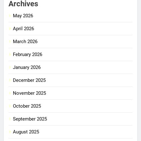
Archives
May 2026
April 2026
March 2026
February 2026
January 2026
December 2025
November 2025
October 2025
September 2025
August 2025