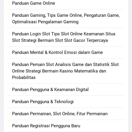
Panduan Game Online
Panduan Gaming, Tips Game Online, Pengaturan Game,
Optimalisasi Pengalaman Gaming
Panduan Login Slot Tips Slot Online Keamanan Situs
Slot Strategi Bermain Slot Slot Gacor Terpercaya
Panduan Mental & Kontrol Emosi dalam Game
Panduan Pemain Slot Analisis Game dan Statistik Slot
Online Strategi Bermain Kasino Matematika dan
Probabilitas
Panduan Pengguna & Keamanan Digital
Panduan Pengguna & Teknologi
Panduan Permainan, Slot Online, Fitur Permainan
Panduan Registrasi Pengguna Baru