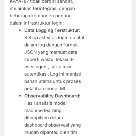
KAYA787 tidak berdiri sendiri,
melainkan terintegrasi dengan
beberapa komponen penting
dalam infrastruktur login:
Data Logging Terstruktur:
Setiap aktivitas login dicatat
dalam log dengan format
JSON yang memuat data
seperti waktu, lokasi IP,
user-agent, serta hasil
autentikasi. Log ini menjadi
bahan utama untuk proses
pelatihan model ML.
Observability Dashboard:
Hasil analisis model
machine learning
ditampilkan dalam
dashboard observasi yang
mudah dipantau oleh tim