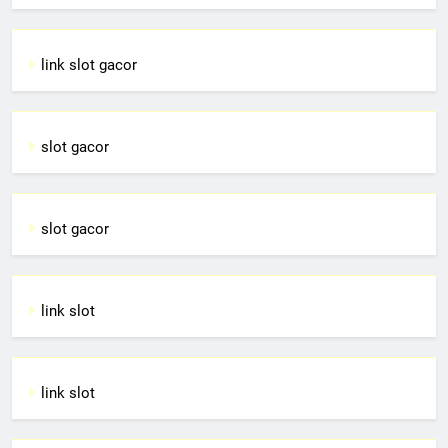
link slot gacor
slot gacor
slot gacor
link slot
link slot