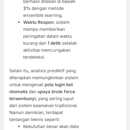
berhasil ditekan di bawah
3%
dengan metode
ensemble learning.
Waktu Respon:
sistem
mampu memberikan
peringatan dalam waktu
kurang dari
1 detik
setelah
aktivitas mencurigakan
terdeteksi.
Selain itu, analisis prediktif yang
diterapkan memungkinkan sistem
untuk mengenali
pola login bot
otomatis
dan
upaya brute force
tersembunyi
, yang sering luput
dari sistem keamanan tradisional.
Namun demikian, terdapat
tantangan teknis seperti:
Kebutuhan besar akan data