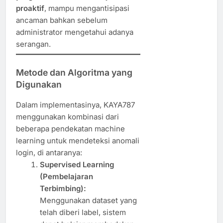
proaktif
, mampu mengantisipasi
ancaman bahkan sebelum
administrator mengetahui adanya
serangan.
Metode dan Algoritma yang
Digunakan
Dalam implementasinya, KAYA787
menggunakan kombinasi dari
beberapa pendekatan machine
learning untuk mendeteksi anomali
login, di antaranya:
Supervised Learning
(Pembelajaran
Terbimbing):
Menggunakan dataset yang
telah diberi label, sistem