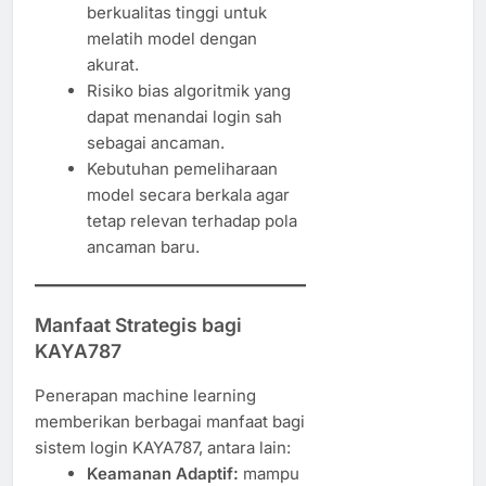
berkualitas tinggi untuk
melatih model dengan
akurat.
Risiko bias algoritmik yang
dapat menandai login sah
sebagai ancaman.
Kebutuhan pemeliharaan
model secara berkala agar
tetap relevan terhadap pola
ancaman baru.
Manfaat Strategis bagi
KAYA787
Penerapan machine learning
memberikan berbagai manfaat bagi
sistem login KAYA787, antara lain:
Keamanan Adaptif:
mampu