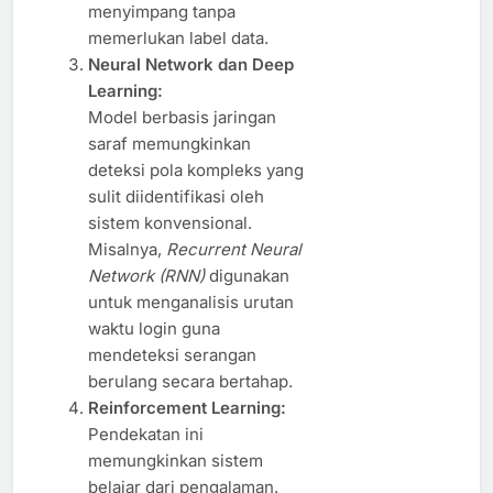
menyimpang tanpa
memerlukan label data.
Neural Network dan Deep
Learning:
Model berbasis jaringan
saraf memungkinkan
deteksi pola kompleks yang
sulit diidentifikasi oleh
sistem konvensional.
Misalnya,
Recurrent Neural
Network (RNN)
digunakan
untuk menganalisis urutan
waktu login guna
mendeteksi serangan
berulang secara bertahap.
Reinforcement Learning:
Pendekatan ini
memungkinkan sistem
belajar dari pengalaman.