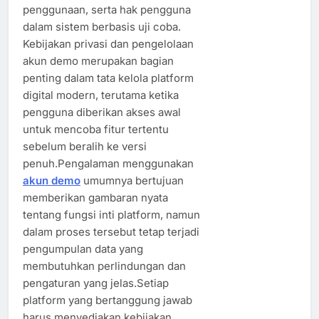
penggunaan, serta hak pengguna
dalam sistem berbasis uji coba.
Kebijakan privasi dan pengelolaan
akun demo merupakan bagian
penting dalam tata kelola platform
digital modern, terutama ketika
pengguna diberikan akses awal
untuk mencoba fitur tertentu
sebelum beralih ke versi
penuh.Pengalaman menggunakan
akun demo
umumnya bertujuan
memberikan gambaran nyata
tentang fungsi inti platform, namun
dalam proses tersebut tetap terjadi
pengumpulan data yang
membutuhkan perlindungan dan
pengaturan yang jelas.Setiap
platform yang bertanggung jawab
harus menyediakan kebijakan