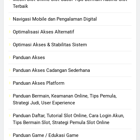
Terbaik
Navigasi Mobile dan Pengalaman Digital
Optimalisasi Akses Alternatif
Optimasi Akses & Stabilitas Sistem
Panduan Akses
Panduan Akses Cadangan Sederhana
Panduan Akses Platform
Panduan Bermain, Keamanan Online, Tips Pemula,
Strategi Judi, User Experience
Panduan Daftar, Tutorial Slot Online, Cara Login Akun,
Tips Bermain Slot, Strategi Pemula Slot Online
Panduan Game / Edukasi Game