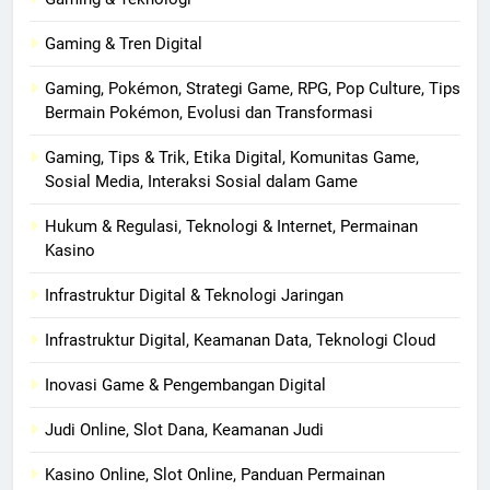
Gaming & Tren Digital
Gaming, Pokémon, Strategi Game, RPG, Pop Culture, Tips
Bermain Pokémon, Evolusi dan Transformasi
Gaming, Tips & Trik, Etika Digital, Komunitas Game,
Sosial Media, Interaksi Sosial dalam Game
Hukum & Regulasi, Teknologi & Internet, Permainan
Kasino
Infrastruktur Digital & Teknologi Jaringan
Infrastruktur Digital, Keamanan Data, Teknologi Cloud
Inovasi Game & Pengembangan Digital
Judi Online, Slot Dana, Keamanan Judi
Kasino Online, Slot Online, Panduan Permainan