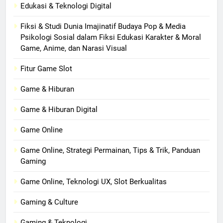
Edukasi & Teknologi Digital
Fiksi & Studi Dunia Imajinatif Budaya Pop & Media
Psikologi Sosial dalam Fiksi Edukasi Karakter & Moral
Game, Anime, dan Narasi Visual
Fitur Game Slot
Game & Hiburan
Game & Hiburan Digital
Game Online
Game Online, Strategi Permainan, Tips & Trik, Panduan
Gaming
Game Online, Teknologi UX, Slot Berkualitas
Gaming & Culture
Gaming & Teknologi