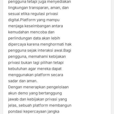
pengguna tetapi juga menyediakan
lingkungan transparan, aman, dan
sesuai etika regulasi privasi
digital.Platform yang mampu
menjaga keseimbangan antara
kemudahan mencoba dan
perlindungan data akan lebih
dipercaya karena menghormati hak
pengguna sejak interaksi awal.Bagi
pengguna, memahami kebijakan
privasi bukan lagi pilihan tetapi
kebutuhan agar mereka dapat
menggunakan platform secara
sadar dan aman.
Dengan menerapkan pengelolaan
akun demo yang bertanggung
jawab dan kebijakan privasi yang
jelas, sebuah platform membangun
pondasi kepercayaan jangka