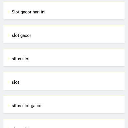
Slot gacor hari ini
slot gacor
situs slot
slot
situs slot gacor