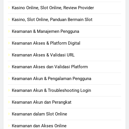
Kasino Online, Slot Online, Review Provider
Kasino, Slot Online, Panduan Bermain Slot
Keamanan & Manajemen Pengguna
Keamanan Akses & Platform Digital
Keamanan Akses & Validasi URL
Keamanan Akses dan Validasi Platform
Keamanan Akun & Pengalaman Pengguna
Keamanan Akun & Troubleshooting Login
Keamanan Akun dan Perangkat
Keamanan dalam Slot Online
Keamanan dan Akses Online