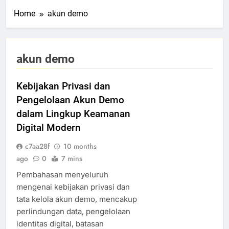
Home
akun demo
akun demo
Kebijakan Privasi dan
Pengelolaan Akun Demo
dalam Lingkup Keamanan
Digital Modern
c7aa28f
10 months
ago
0
7 mins
Pembahasan menyeluruh
mengenai kebijakan privasi dan
tata kelola akun demo, mencakup
perlindungan data, pengelolaan
identitas digital, batasan