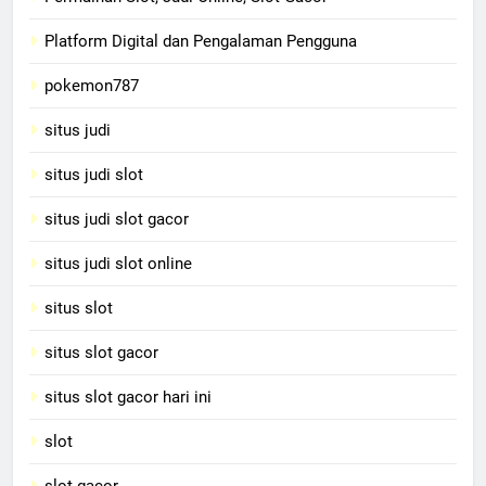
Platform Digital dan Pengalaman Pengguna
pokemon787
situs judi
situs judi slot
situs judi slot gacor
situs judi slot online
situs slot
situs slot gacor
situs slot gacor hari ini
slot