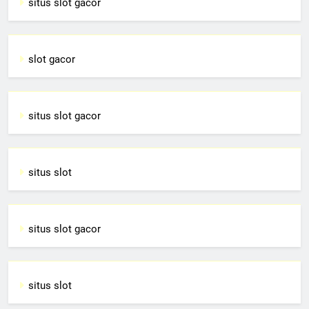
situs slot gacor
slot gacor
situs slot gacor
situs slot
situs slot gacor
situs slot