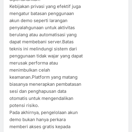
Kebijakan privasi yang efektif juga
mengatur batasan penggunaan
akun demo seperti larangan
penyalahgunaan untuk aktivitas
berulang atau automatisasi yang
dapat membebani server.Batas
teknis ini melindungi sistem dari
penggunaan tidak wajar yang dapat
merusak performa atau
menimbulkan celah
keamanan.Platform yang matang
biasanya menerapkan pembatasan
sesi dan penghapusan data
otomatis untuk mengendalikan
potensi risiko.
Pada akhirnya, pengelolaan akun
demo bukan hanya perkara
memberi akses gratis kepada