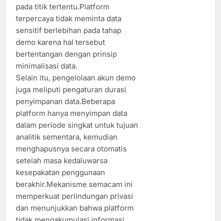
pada titik tertentu.Platform
terpercaya tidak meminta data
sensitif berlebihan pada tahap
demo karena hal tersebut
bertentangan dengan prinsip
minimalisasi data.
Selain itu, pengelolaan akun demo
juga meliputi pengaturan durasi
penyimpanan data.Beberapa
platform hanya menyimpan data
dalam periode singkat untuk tujuan
analitik sementara, kemudian
menghapusnya secara otomatis
setelah masa kedaluwarsa
kesepakatan penggunaan
berakhir.Mekanisme semacam ini
memperkuat perlindungan privasi
dan menunjukkan bahwa platform
tidak mengakumulasi informasi