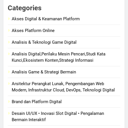
Categories
Akses Digital & Keamanan Platform
Akses Platform Online
Analisis & Teknologi Game Digital
Analisis Digital,Perilaku Mesin Pencari,Studi Kata
Kunci,Ekosistem Konten,Strategi Informasi
Analisis Game & Strategi Bermain
Arsitektur Perangkat Lunak, Pengembangan Web
Modern, Infrastruktur Cloud, DevOps, Teknologi Digital
Brand dan Platform Digital
Desain UI/UX • Inovasi Slot Digital • Pengalaman
Bermain Interaktif