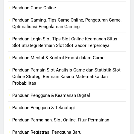
Panduan Game Online
Panduan Gaming, Tips Game Online, Pengaturan Game,
Optimalisasi Pengalaman Gaming
Panduan Login Slot Tips Slot Online Keamanan Situs
Slot Strategi Bermain Slot Slot Gacor Terpercaya
Panduan Mental & Kontrol Emosi dalam Game
Panduan Pemain Slot Analisis Game dan Statistik Slot
Online Strategi Bermain Kasino Matematika dan
Probabilitas
Panduan Pengguna & Keamanan Digital
Panduan Pengguna & Teknologi
Panduan Permainan, Slot Online, Fitur Permainan
Panduan Registrasi Pengguna Baru