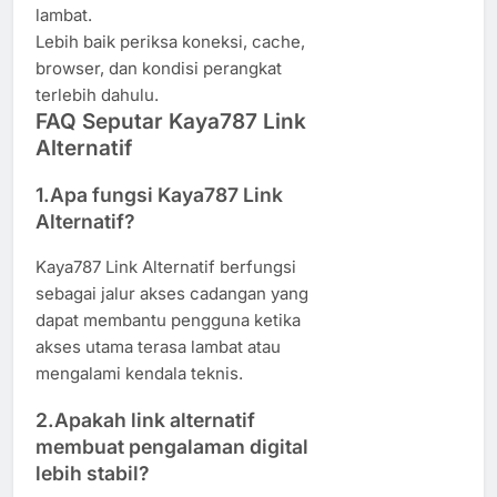
lambat.
Lebih baik periksa koneksi, cache,
browser, dan kondisi perangkat
terlebih dahulu.
FAQ Seputar Kaya787 Link
Alternatif
1.Apa fungsi Kaya787 Link
Alternatif?
Kaya787 Link Alternatif berfungsi
sebagai jalur akses cadangan yang
dapat membantu pengguna ketika
akses utama terasa lambat atau
mengalami kendala teknis.
2.Apakah link alternatif
membuat pengalaman digital
lebih stabil?