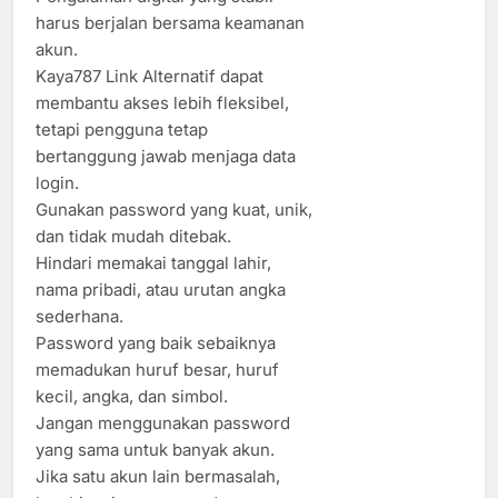
harus berjalan bersama keamanan
akun.
Kaya787 Link Alternatif dapat
membantu akses lebih fleksibel,
tetapi pengguna tetap
bertanggung jawab menjaga data
login.
Gunakan password yang kuat, unik,
dan tidak mudah ditebak.
Hindari memakai tanggal lahir,
nama pribadi, atau urutan angka
sederhana.
Password yang baik sebaiknya
memadukan huruf besar, huruf
kecil, angka, dan simbol.
Jangan menggunakan password
yang sama untuk banyak akun.
Jika satu akun lain bermasalah,