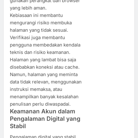
gunakan perangkat dan browser
yang lebih aman.
Kebiasaan ini membantu
mengurangi risiko membuka
halaman yang tidak sesuai.
Verifikasi juga membantu
pengguna membedakan kendala
teknis dan risiko keamanan.
Halaman yang lambat bisa saja
disebabkan koneksi atau cache.
Namun, halaman yang meminta
data tidak relevan, menggunakan
instruksi memaksa, atau
menampilkan banyak kesalahan
penulisan perlu diwaspadai.
Keamanan Akun dalam
Pengalaman Digital yang
Stabil
Pengalaman digital yang stabil