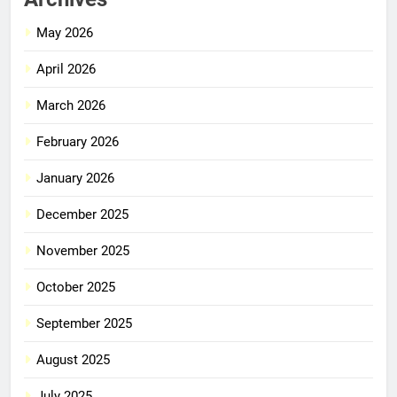
May 2026
April 2026
March 2026
February 2026
January 2026
December 2025
November 2025
October 2025
September 2025
August 2025
July 2025