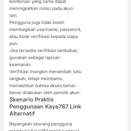
kombinasi yang sama dapat
meningkatkan risiko pada akun
lain.
Pengguna juga tidak boleh
membagikan username, password,
atau kode verifikasi kepada siapa
pun.
Jika tersedia verifikasi tambahan,
gunakan sebagai lapisan
keamanan.
Verifikasi mungkin menambah satu
langkah, tetapi membantu
memastikan bahwa akses benar-
benar dilakukan oleh pemilik akun.
Skenario Praktis
Penggunaan Kaya787 Link
Alternatif
Bayangkan seorang pengguna
membuka Kaya787 melalui ponsel