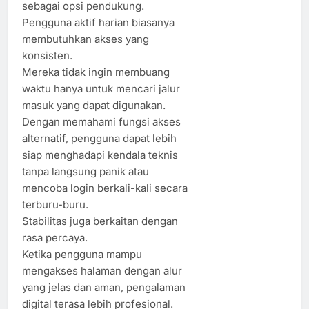
sebagai opsi pendukung.
Pengguna aktif harian biasanya
membutuhkan akses yang
konsisten.
Mereka tidak ingin membuang
waktu hanya untuk mencari jalur
masuk yang dapat digunakan.
Dengan memahami fungsi akses
alternatif, pengguna dapat lebih
siap menghadapi kendala teknis
tanpa langsung panik atau
mencoba login berkali-kali secara
terburu-buru.
Stabilitas juga berkaitan dengan
rasa percaya.
Ketika pengguna mampu
mengakses halaman dengan alur
yang jelas dan aman, pengalaman
digital terasa lebih profesional.