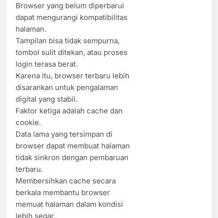
Browser yang belum diperbarui
dapat mengurangi kompatibilitas
halaman.
Tampilan bisa tidak sempurna,
tombol sulit ditekan, atau proses
login terasa berat.
Karena itu, browser terbaru lebih
disarankan untuk pengalaman
digital yang stabil.
Faktor ketiga adalah cache dan
cookie.
Data lama yang tersimpan di
browser dapat membuat halaman
tidak sinkron dengan pembaruan
terbaru.
Membersihkan cache secara
berkala membantu browser
memuat halaman dalam kondisi
lebih segar.