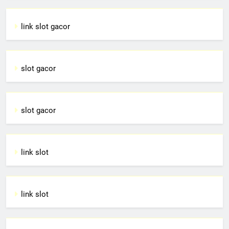
link slot gacor
slot gacor
slot gacor
link slot
link slot