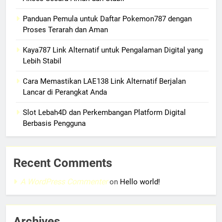
Panduan Pemula untuk Daftar Pokemon787 dengan
Proses Terarah dan Aman
Kaya787 Link Alternatif untuk Pengalaman Digital yang
Lebih Stabil
Cara Memastikan LAE138 Link Alternatif Berjalan
Lancar di Perangkat Anda
Slot Lebah4D dan Perkembangan Platform Digital
Berbasis Pengguna
Recent Comments
A WordPress Commenter
on
Hello world!
Archives