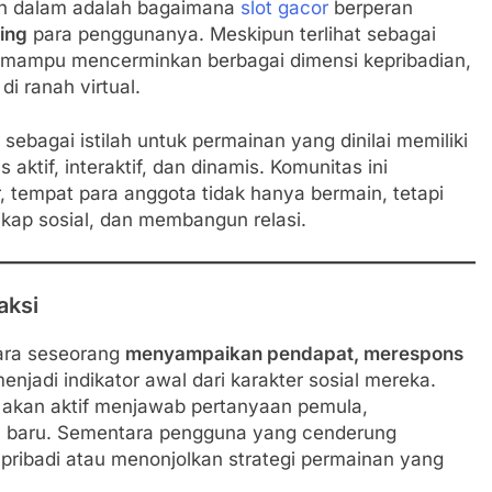
bih dalam adalah bagaimana
slot gacor
berperan
ing
para penggunanya. Meskipun terlihat sebagai
ya mampu mencerminkan berbagai dimensi kepribadian,
i ranah virtual.
sebagai istilah untuk permainan yang dinilai memiliki
tif, interaktif, dan dinamis. Komunitas ini
 tempat para anggota tidak hanya bermain, tetapi
kap sosial, dan membangun relasi.
aksi
cara seseorang
menyampaikan pendapat, merespons
enjadi indikator awal dari karakter sosial mereka.
akan aktif menjawab pertanyaan pemula,
 baru. Sementara pengguna yang cenderung
 pribadi atau menonjolkan strategi permainan yang