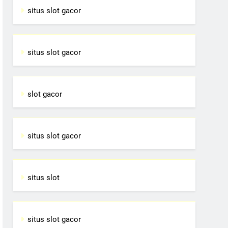
situs slot gacor
situs slot gacor
slot gacor
situs slot gacor
situs slot
situs slot gacor