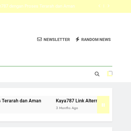
n787 dengan Proses Terarah dan Aman
k Pengalaman Digital yang Lebih Stabil
tif Berjalan Lancar di Perangkat Anda
NEWSLETTER
RANDOM NEWS
ambatan Akses Secara Aman dan Stabil
n787 dengan Proses Terarah dan Aman
yn. Layanan Profesional Untuk Proyek Anda.
k Pengalaman Digital yang Lebih Stabil
tif Berjalan Lancar di Perangkat Anda
an Aman
Kaya787 Link Alternatif untuk Pengalaman Digita
3 Months Ago