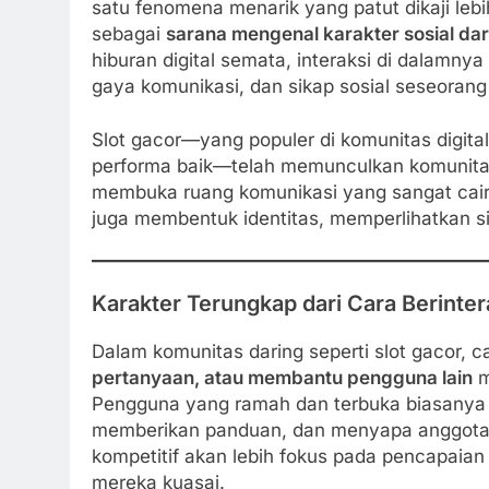
satu fenomena menarik yang patut dikaji le
sebagai
sarana mengenal karakter sosial dar
hiburan digital semata, interaksi di dalamn
gaya komunikasi, dan sikap sosial seseorang d
Slot gacor—yang populer di komunitas digital 
performa baik—telah memunculkan komunitas ak
membuka ruang komunikasi yang sangat cair,
juga membentuk identitas, memperlihatkan si
Karakter Terungkap dari Cara Berinter
Dalam komunitas daring seperti slot gacor, 
pertanyaan, atau membantu pengguna lain
m
Pengguna yang ramah dan terbuka biasanya 
memberikan panduan, dan menyapa anggota
kompetitif akan lebih fokus pada pencapaian
mereka kuasai.