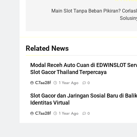
Post
navigation
Main Slot Tanpa Beban Pikiran? Corlasl
Solusin
Related News
Modal Receh Auto Cuan di EDWINSLOT Ser
Slot Gacor Thailand Terpercaya
C7aa28f
1 Year Ago
0
Slot Gacor dan Jaringan Sosial Baru di Bali
Identitas Virtual
C7aa28f
1 Year Ago
0