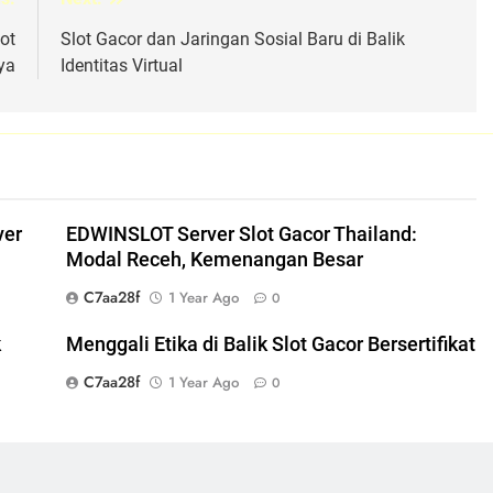
ot
Slot Gacor dan Jaringan Sosial Baru di Balik
ya
Identitas Virtual
ver
EDWINSLOT Server Slot Gacor Thailand:
Modal Receh, Kemenangan Besar
C7aa28f
1 Year Ago
0
k
Menggali Etika di Balik Slot Gacor Bersertifikat
C7aa28f
1 Year Ago
0