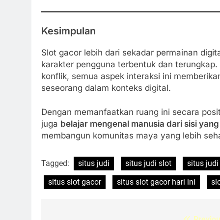
Kesimpulan
Slot gacor lebih dari sekadar permainan digi
karakter pengguna terbentuk dan terungkap.
konflik, semua aspek interaksi ini memberik
seseorang dalam konteks digital.
Dengan memanfaatkan ruang ini secara positif
juga
belajar mengenal manusia dari sisi yan
membangun komunitas maya yang lebih seh
Tagged:
situs judi
situs judi slot
situs judi
situs slot gacor
situs slot gacor hari ini
sl
Previou