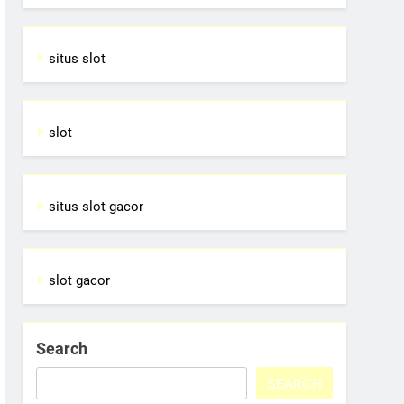
situs slot
slot
situs slot gacor
slot gacor
Search
SEARCH