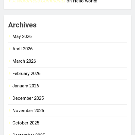
A WordPress Commenter
on
Hello world!
Archives
May 2026
April 2026
March 2026
February 2026
January 2026
December 2025
November 2025
October 2025