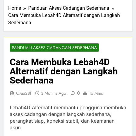
Home
Panduan Akses Cadangan Sederhana
Cara Membuka Lebah4D Alternatif dengan Langkah
Sederhana
PANDUAN AKSES CADANGAN SEDERHANA
Cara Membuka Lebah4D
Alternatif dengan Langkah
Sederhana
0
C7aa28f
3 Months Ago
16 Mins
Lebah4D Alternatif membantu pengguna membuka
akses cadangan dengan langkah sederhana,
perangkat siap, koneksi stabil, dan keamanan
akun.