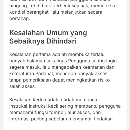
bingung.Lebih baik berhenti sejenak, memeriksa
kondisi perangkat, lalu melanjutkan secara
bertahap.
Kesalahan Umum yang
Sebaiknya Dihindari
Kesalahan pertama adalah membuka terlalu
banyak halaman sekaligus.Pengguna sering ingin
segera masuk, lalu mengabaikan keamanan dan
keteraturan.Padahal, mencoba banyak akses
tanpa pemeriksaan dapat meningkatkan risiko
salah akses.
Kesalahan kedua adalah tidak membaca
instruksi.Instruksi kecil sering membantu pengguna
memahami fungsi tombol, alur akses, dan
informasi penting sebelum mengambil tindakan.