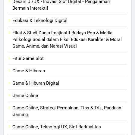
Desain UI/UX • Inovasi Slot Digital • Pengalaman
Bermain Interaktif
Edukasi & Teknologi Digital
Fiksi & Studi Dunia Imajinatif Budaya Pop & Media
Psikologi Sosial dalam Fiksi Edukasi Karakter & Moral
Game, Anime, dan Narasi Visual
Fitur Game Slot
Game & Hiburan
Game & Hiburan Digital
Game Online
Game Online, Strategi Permainan, Tips & Trik, Panduan
Gaming
Game Online, Teknologi UX, Slot Berkualitas