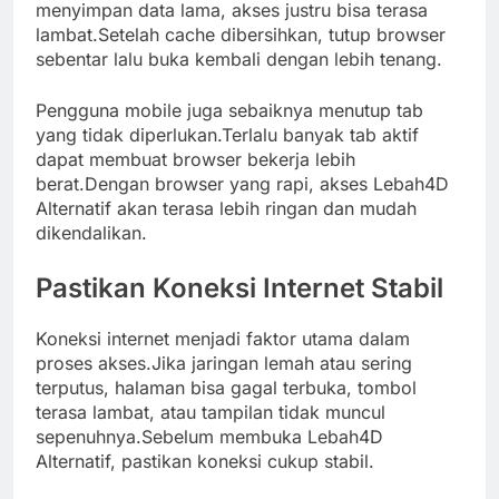
menyimpan data lama, akses justru bisa terasa
lambat.Setelah cache dibersihkan, tutup browser
sebentar lalu buka kembali dengan lebih tenang.
Pengguna mobile juga sebaiknya menutup tab
yang tidak diperlukan.Terlalu banyak tab aktif
dapat membuat browser bekerja lebih
berat.Dengan browser yang rapi, akses Lebah4D
Alternatif akan terasa lebih ringan dan mudah
dikendalikan.
Pastikan Koneksi Internet Stabil
Koneksi internet menjadi faktor utama dalam
proses akses.Jika jaringan lemah atau sering
terputus, halaman bisa gagal terbuka, tombol
terasa lambat, atau tampilan tidak muncul
sepenuhnya.Sebelum membuka Lebah4D
Alternatif, pastikan koneksi cukup stabil.