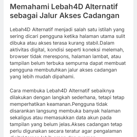
Memahami Lebah4D Alternatif
sebagai Jalur Akses Cadangan
Lebah4D Alternatif menjadi salah satu istilah yang
sering dicari pengguna ketika halaman utama sulit
dibuka atau akses terasa kurang stabil.Dalam
aktivitas digital, kondisi seperti koneksi melemah,
browser tidak merespons, halaman lambat, atau
tampilan belum terbuka sempurna dapat membuat
pengguna membutuhkan jalur akses cadangan
yang lebih mudah dipahami.
Cara membuka Lebah4D Alternatif sebaiknya
dilakukan dengan langkah sederhana, tetapi tetap
memperhatikan keamanan.Pengguna tidak
disarankan langsung membuka banyak halaman
sekaligus atau memasukkan data akun pada
tampilan yang belum jelas.Akses cadangan tetap
perlu digunakan secara teratur agar pengalaman