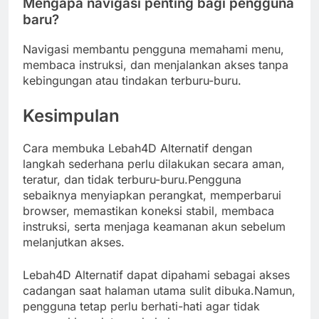
Mengapa navigasi penting bagi pengguna
baru?
Navigasi membantu pengguna memahami menu,
membaca instruksi, dan menjalankan akses tanpa
kebingungan atau tindakan terburu-buru.
Kesimpulan
Cara membuka Lebah4D Alternatif dengan
langkah sederhana perlu dilakukan secara aman,
teratur, dan tidak terburu-buru.Pengguna
sebaiknya menyiapkan perangkat, memperbarui
browser, memastikan koneksi stabil, membaca
instruksi, serta menjaga keamanan akun sebelum
melanjutkan akses.
Lebah4D Alternatif dapat dipahami sebagai akses
cadangan saat halaman utama sulit dibuka.Namun,
pengguna tetap perlu berhati-hati agar tidak