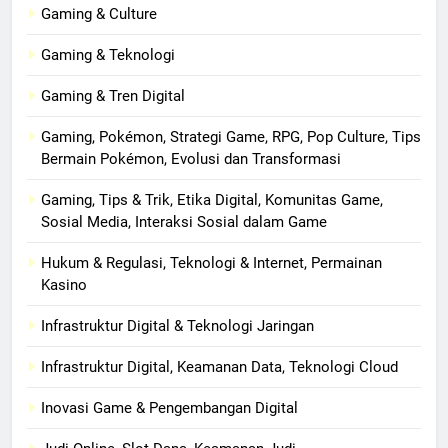
Gaming & Culture
Gaming & Teknologi
Gaming & Tren Digital
Gaming, Pokémon, Strategi Game, RPG, Pop Culture, Tips
Bermain Pokémon, Evolusi dan Transformasi
Gaming, Tips & Trik, Etika Digital, Komunitas Game,
Sosial Media, Interaksi Sosial dalam Game
Hukum & Regulasi, Teknologi & Internet, Permainan
Kasino
Infrastruktur Digital & Teknologi Jaringan
Infrastruktur Digital, Keamanan Data, Teknologi Cloud
Inovasi Game & Pengembangan Digital