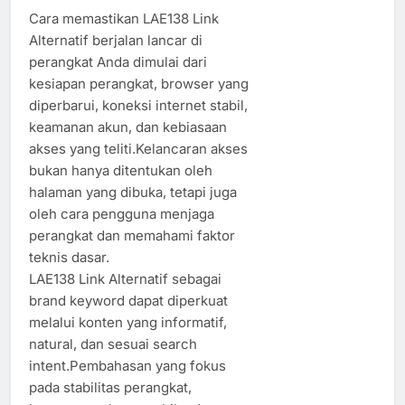
Cara memastikan LAE138 Link
Alternatif berjalan lancar di
perangkat Anda dimulai dari
kesiapan perangkat, browser yang
diperbarui, koneksi internet stabil,
keamanan akun, dan kebiasaan
akses yang teliti.Kelancaran akses
bukan hanya ditentukan oleh
halaman yang dibuka, tetapi juga
oleh cara pengguna menjaga
perangkat dan memahami faktor
teknis dasar.
LAE138 Link Alternatif sebagai
brand keyword dapat diperkuat
melalui konten yang informatif,
natural, dan sesuai search
intent.Pembahasan yang fokus
pada stabilitas perangkat,