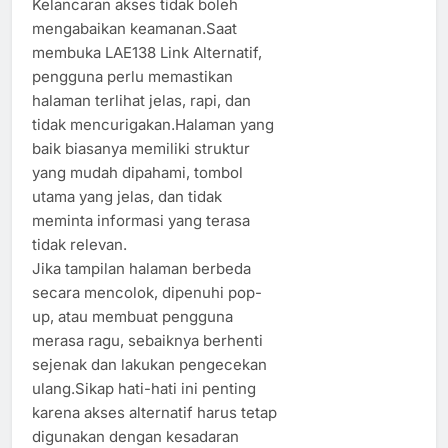
Kelancaran akses tidak boleh
mengabaikan keamanan.Saat
membuka LAE138 Link Alternatif,
pengguna perlu memastikan
halaman terlihat jelas, rapi, dan
tidak mencurigakan.Halaman yang
baik biasanya memiliki struktur
yang mudah dipahami, tombol
utama yang jelas, dan tidak
meminta informasi yang terasa
tidak relevan.
Jika tampilan halaman berbeda
secara mencolok, dipenuhi pop-
up, atau membuat pengguna
merasa ragu, sebaiknya berhenti
sejenak dan lakukan pengecekan
ulang.Sikap hati-hati ini penting
karena akses alternatif harus tetap
digunakan dengan kesadaran