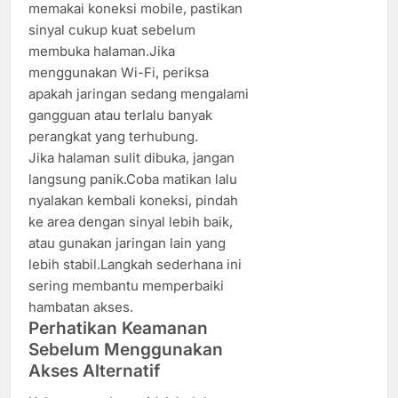
memakai koneksi mobile, pastikan
sinyal cukup kuat sebelum
membuka halaman.Jika
menggunakan Wi-Fi, periksa
apakah jaringan sedang mengalami
gangguan atau terlalu banyak
perangkat yang terhubung.
Jika halaman sulit dibuka, jangan
langsung panik.Coba matikan lalu
nyalakan kembali koneksi, pindah
ke area dengan sinyal lebih baik,
atau gunakan jaringan lain yang
lebih stabil.Langkah sederhana ini
sering membantu memperbaiki
hambatan akses.
Perhatikan Keamanan
Sebelum Menggunakan
Akses Alternatif