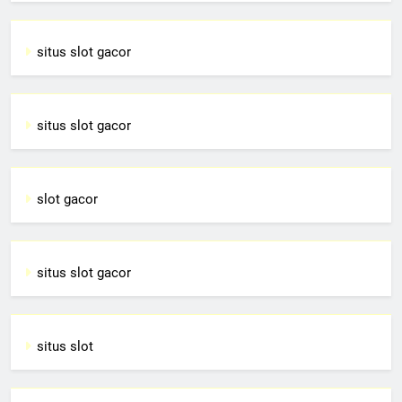
situs slot gacor
situs slot gacor
slot gacor
situs slot gacor
situs slot