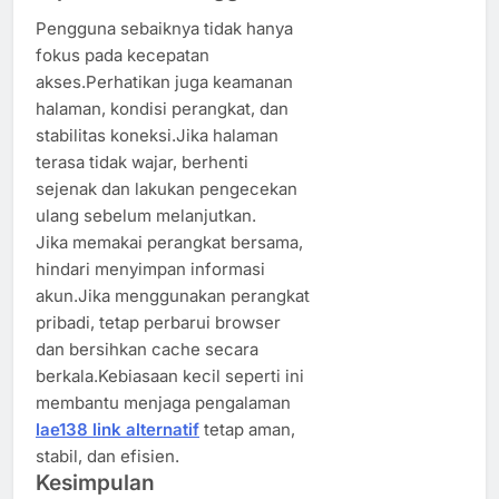
Pengguna sebaiknya tidak hanya
fokus pada kecepatan
akses.Perhatikan juga keamanan
halaman, kondisi perangkat, dan
stabilitas koneksi.Jika halaman
terasa tidak wajar, berhenti
sejenak dan lakukan pengecekan
ulang sebelum melanjutkan.
Jika memakai perangkat bersama,
hindari menyimpan informasi
akun.Jika menggunakan perangkat
pribadi, tetap perbarui browser
dan bersihkan cache secara
berkala.Kebiasaan kecil seperti ini
membantu menjaga pengalaman
lae138 link alternatif
tetap aman,
stabil, dan efisien.
Kesimpulan