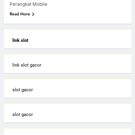
Perangkat Mobile
Read More
link slot
link slot gacor
slot gacor
slot gacor