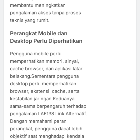
membantu meningkatkan
pengalaman akses tanpa proses
teknis yang rumit.
Perangkat Mobile dan
Desktop Perlu Diperhatikan
Pengguna mobile perlu
memperhatikan memori, sinyal,
cache browser, dan aplikasi latar
belakang.Sementara pengguna
desktop perlu memperhatikan
browser, ekstensi, cache, serta
kestabilan jaringan.Keduanya
sama-sama berpengaruh terhadap
pengalaman LAE138 Link Alternatif.
Dengan memahami peran
perangkat, pengguna dapat lebih
objektif saat menghadapi kendala