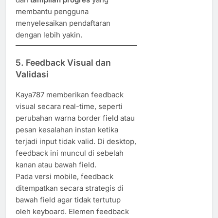
membantu pengguna
menyelesaikan pendaftaran
dengan lebih yakin.
5.
Feedback Visual dan
Validasi
Kaya787 memberikan feedback
visual secara real-time, seperti
perubahan warna border field atau
pesan kesalahan instan ketika
terjadi input tidak valid. Di desktop,
feedback ini muncul di sebelah
kanan atau bawah field.
Pada versi mobile, feedback
ditempatkan secara strategis di
bawah field agar tidak tertutup
oleh keyboard. Elemen feedback