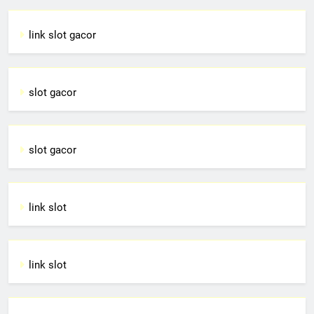
link slot gacor
slot gacor
slot gacor
link slot
link slot