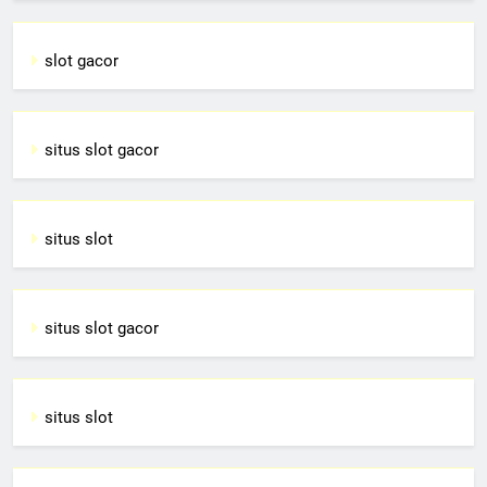
slot gacor
situs slot gacor
situs slot
situs slot gacor
situs slot