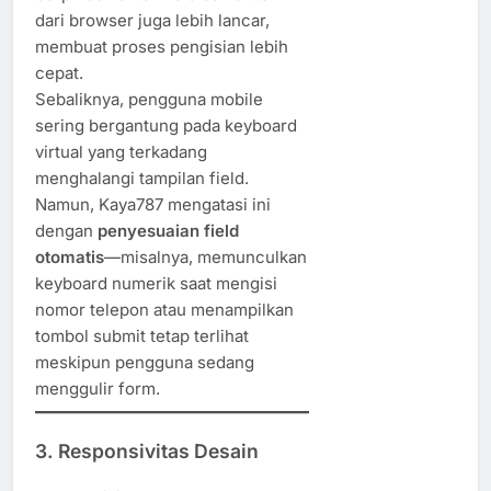
dari browser juga lebih lancar,
membuat proses pengisian lebih
cepat.
Sebaliknya, pengguna mobile
sering bergantung pada keyboard
virtual yang terkadang
menghalangi tampilan field.
Namun, Kaya787 mengatasi ini
dengan
penyesuaian field
otomatis
—misalnya, memunculkan
keyboard numerik saat mengisi
nomor telepon atau menampilkan
tombol submit tetap terlihat
meskipun pengguna sedang
menggulir form.
3.
Responsivitas Desain