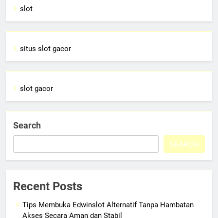
slot
situs slot gacor
slot gacor
Search
SEARCH
Recent Posts
Tips Membuka Edwinslot Alternatif Tanpa Hambatan
Akses Secara Aman dan Stabil