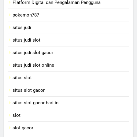
Platform Digital dan Pengalaman Pengguna
pokemon787
situs judi
situs judi slot
situs judi slot gacor
situs judi slot online
situs slot
situs slot gacor
situs slot gacor hari ini
slot
slot gacor