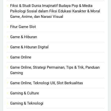
Fiksi & Studi Dunia Imajinatif Budaya Pop & Media
Psikologi Sosial dalam Fiksi Edukasi Karakter & Moral
Game, Anime, dan Narasi Visual
Fitur Game Slot
Game & Hiburan
Game & Hiburan Digital
Game Online
Game Online, Strategi Permainan, Tips & Trik, Panduan
Gaming
Game Online, Teknologi UX, Slot Berkualitas
Gaming & Culture
Gaming & Teknologi