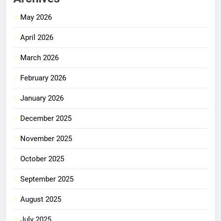
May 2026
April 2026
March 2026
February 2026
January 2026
December 2025
November 2025
October 2025
September 2025
August 2025
July 2025