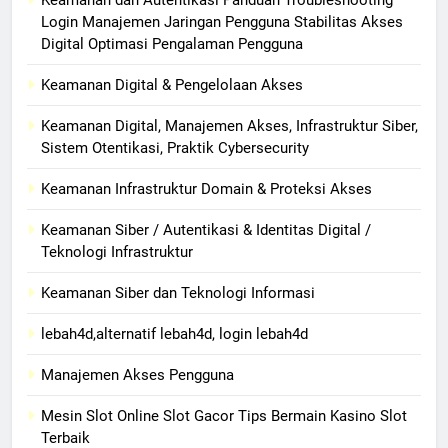
Keamanan dan Autentikasi Panduan Troubleshooting
Login Manajemen Jaringan Pengguna Stabilitas Akses
Digital Optimasi Pengalaman Pengguna
Keamanan Digital & Pengelolaan Akses
Keamanan Digital, Manajemen Akses, Infrastruktur Siber,
Sistem Otentikasi, Praktik Cybersecurity
Keamanan Infrastruktur Domain & Proteksi Akses
Keamanan Siber / Autentikasi & Identitas Digital /
Teknologi Infrastruktur
Keamanan Siber dan Teknologi Informasi
lebah4d,alternatif lebah4d, login lebah4d
Manajemen Akses Pengguna
Mesin Slot Online Slot Gacor Tips Bermain Kasino Slot
Terbaik