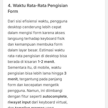
4.
Waktu Rata-Rata Pengisian
Form
Dari sisi efisiensi waktu, pengguna
desktop cenderung lebih cepat
dalam mengisi form karena akses
langsung terhadap keyboard fisik
dan kemampuan membuka form
dalam layar besar. Estimasi waktu
rata-rata pengisian di desktop bisa
berada di kisaran
1-2 menit
.
Sementara itu, di mobile, waktu
pengisian bisa lebih lama hingga
3
menit
, tergantung pada panjang
form dan kecepatan mengetik
pengguna. Namun, ini diimbangi
dengan fitur seperti
autocomplete
,
riwayat input
dari keyboard virtual,
dan
tampilan progres
yang