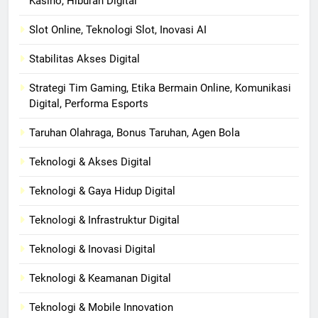
Kasino, Hiburan Digital
Slot Online, Teknologi Slot, Inovasi AI
Stabilitas Akses Digital
Strategi Tim Gaming, Etika Bermain Online, Komunikasi
Digital, Performa Esports
Taruhan Olahraga, Bonus Taruhan, Agen Bola
Teknologi & Akses Digital
Teknologi & Gaya Hidup Digital
Teknologi & Infrastruktur Digital
Teknologi & Inovasi Digital
Teknologi & Keamanan Digital
Teknologi & Mobile Innovation