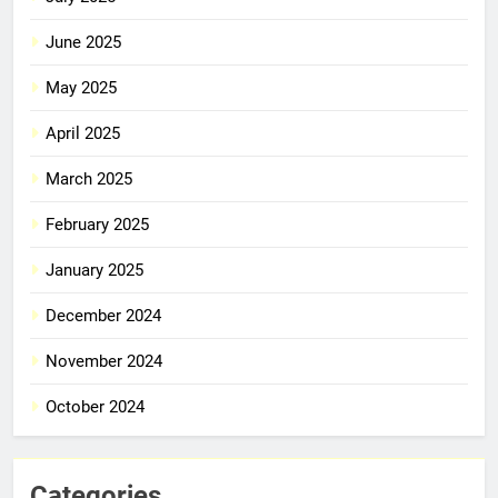
June 2025
May 2025
April 2025
March 2025
February 2025
January 2025
December 2024
November 2024
October 2024
Categories