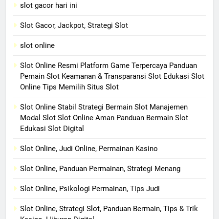
slot gacor hari ini
Slot Gacor, Jackpot, Strategi Slot
slot online
Slot Online Resmi Platform Game Terpercaya Panduan
Pemain Slot Keamanan & Transparansi Slot Edukasi Slot
Online Tips Memilih Situs Slot
Slot Online Stabil Strategi Bermain Slot Manajemen
Modal Slot Slot Online Aman Panduan Bermain Slot
Edukasi Slot Digital
Slot Online, Judi Online, Permainan Kasino
Slot Online, Panduan Permainan, Strategi Menang
Slot Online, Psikologi Permainan, Tips Judi
Slot Online, Strategi Slot, Panduan Bermain, Tips & Trik