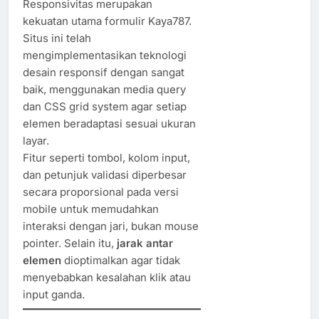
Responsivitas merupakan
kekuatan utama formulir Kaya787.
Situs ini telah
mengimplementasikan teknologi
desain responsif dengan sangat
baik, menggunakan media query
dan CSS grid system agar setiap
elemen beradaptasi sesuai ukuran
layar.
Fitur seperti tombol, kolom input,
dan petunjuk validasi diperbesar
secara proporsional pada versi
mobile untuk memudahkan
interaksi dengan jari, bukan mouse
pointer. Selain itu,
jarak antar
elemen
dioptimalkan agar tidak
menyebabkan kesalahan klik atau
input ganda.