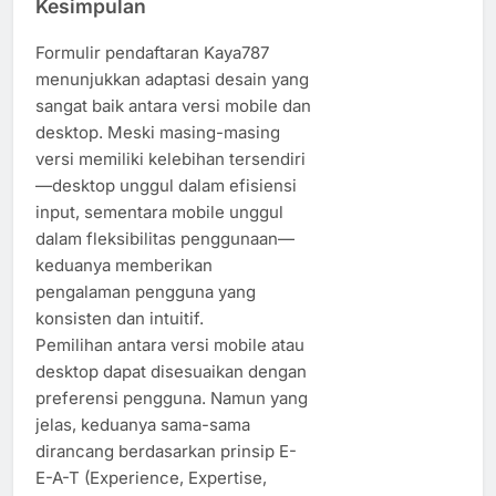
Kesimpulan
Formulir pendaftaran Kaya787
menunjukkan adaptasi desain yang
sangat baik antara versi mobile dan
desktop. Meski masing-masing
versi memiliki kelebihan tersendiri
—desktop unggul dalam efisiensi
input, sementara mobile unggul
dalam fleksibilitas penggunaan—
keduanya memberikan
pengalaman pengguna yang
konsisten dan intuitif.
Pemilihan antara versi mobile atau
desktop dapat disesuaikan dengan
preferensi pengguna. Namun yang
jelas, keduanya sama-sama
dirancang berdasarkan prinsip E-
E-A-T (Experience, Expertise,