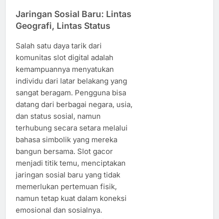
Jaringan Sosial Baru: Lintas
Geografi, Lintas Status
Salah satu daya tarik dari
komunitas slot digital adalah
kemampuannya menyatukan
individu dari latar belakang yang
sangat beragam. Pengguna bisa
datang dari berbagai negara, usia,
dan status sosial, namun
terhubung secara setara melalui
bahasa simbolik yang mereka
bangun bersama. Slot gacor
menjadi titik temu, menciptakan
jaringan sosial baru yang tidak
memerlukan pertemuan fisik,
namun tetap kuat dalam koneksi
emosional dan sosialnya.