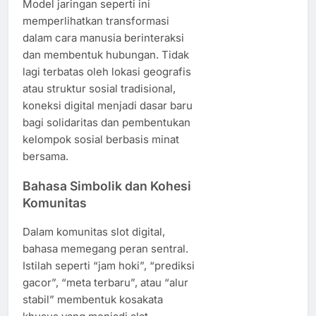
Model jaringan seperti ini
memperlihatkan transformasi
dalam cara manusia berinteraksi
dan membentuk hubungan. Tidak
lagi terbatas oleh lokasi geografis
atau struktur sosial tradisional,
koneksi digital menjadi dasar baru
bagi solidaritas dan pembentukan
kelompok sosial berbasis minat
bersama.
Bahasa Simbolik dan Kohesi
Komunitas
Dalam komunitas slot digital,
bahasa memegang peran sentral.
Istilah seperti “jam hoki”, “prediksi
gacor”, “meta terbaru”, atau “alur
stabil” membentuk kosakata