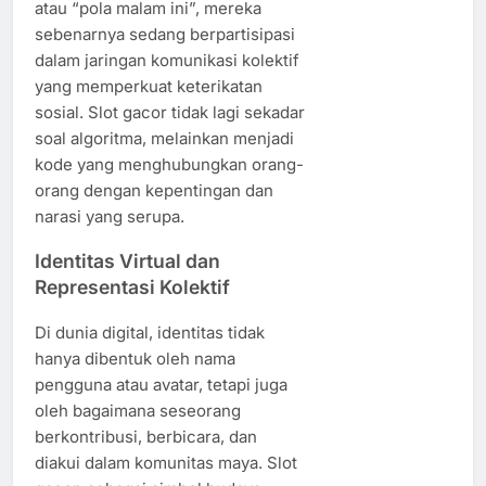
atau “pola malam ini”, mereka
sebenarnya sedang berpartisipasi
dalam jaringan komunikasi kolektif
yang memperkuat keterikatan
sosial. Slot gacor tidak lagi sekadar
soal algoritma, melainkan menjadi
kode yang menghubungkan orang-
orang dengan kepentingan dan
narasi yang serupa.
Identitas Virtual dan
Representasi Kolektif
Di dunia digital, identitas tidak
hanya dibentuk oleh nama
pengguna atau avatar, tetapi juga
oleh bagaimana seseorang
berkontribusi, berbicara, dan
diakui dalam komunitas maya. Slot