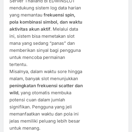
Server Thailand di EDWINSLOT
mendukung sistem log data harian
yang memantau
frekuensi spin,
pola kombinasi simbol, dan waktu
aktivitas akun aktif
. Melalui data
ini, sistem bisa memetakan slot
mana yang sedang “panas” dan
memberikan sinyal bagi pengguna
untuk mencoba permainan
tertentu.
Misalnya, dalam waktu sore hingga
malam, banyak slot menunjukkan
peningkatan frekuensi scatter dan
wild
, yang otomatis membuka
potensi cuan dalam jumlah
signifikan. Pengguna yang jeli
memanfaatkan waktu dan pola ini
jelas memiliki peluang lebih besar
untuk menang.