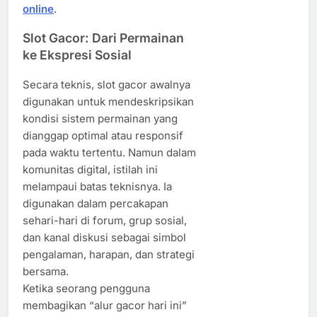
online
.
Slot Gacor: Dari Permainan
ke Ekspresi Sosial
Secara teknis, slot gacor awalnya
digunakan untuk mendeskripsikan
kondisi sistem permainan yang
dianggap optimal atau responsif
pada waktu tertentu. Namun dalam
komunitas digital, istilah ini
melampaui batas teknisnya. Ia
digunakan dalam percakapan
sehari-hari di forum, grup sosial,
dan kanal diskusi sebagai simbol
pengalaman, harapan, dan strategi
bersama.
Ketika seorang pengguna
membagikan “alur gacor hari ini”