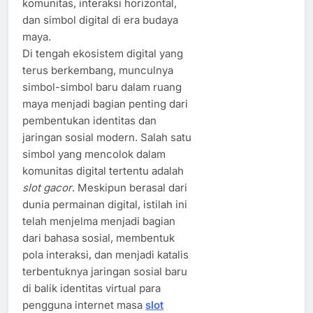
komunitas, interaksi horizontal,
dan simbol digital di era budaya
maya.
Di tengah ekosistem digital yang
terus berkembang, munculnya
simbol-simbol baru dalam ruang
maya menjadi bagian penting dari
pembentukan identitas dan
jaringan sosial modern. Salah satu
simbol yang mencolok dalam
komunitas digital tertentu adalah
slot gacor
. Meskipun berasal dari
dunia permainan digital, istilah ini
telah menjelma menjadi bagian
dari bahasa sosial, membentuk
pola interaksi, dan menjadi katalis
terbentuknya jaringan sosial baru
di balik identitas virtual para
pengguna internet masa
slot