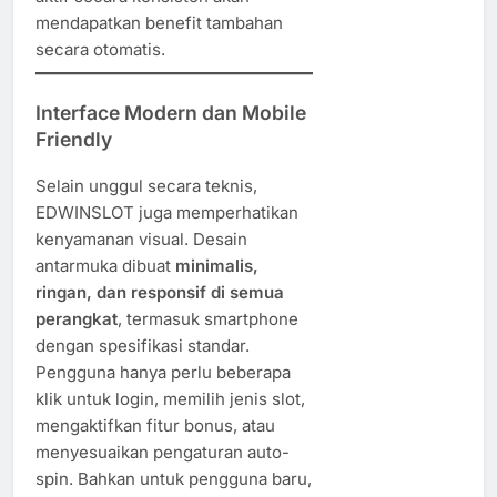
mendapatkan benefit tambahan
secara otomatis.
Interface Modern dan Mobile
Friendly
Selain unggul secara teknis,
EDWINSLOT juga memperhatikan
kenyamanan visual. Desain
antarmuka dibuat
minimalis,
ringan, dan responsif di semua
perangkat
, termasuk smartphone
dengan spesifikasi standar.
Pengguna hanya perlu beberapa
klik untuk login, memilih jenis slot,
mengaktifkan fitur bonus, atau
menyesuaikan pengaturan auto-
spin. Bahkan untuk pengguna baru,