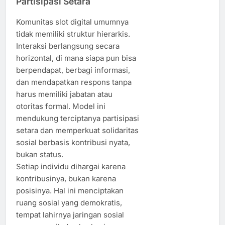
Partisipasi Setara
Komunitas slot digital umumnya
tidak memiliki struktur hierarkis.
Interaksi berlangsung secara
horizontal, di mana siapa pun bisa
berpendapat, berbagi informasi,
dan mendapatkan respons tanpa
harus memiliki jabatan atau
otoritas formal. Model ini
mendukung terciptanya partisipasi
setara dan memperkuat solidaritas
sosial berbasis kontribusi nyata,
bukan status.
Setiap individu dihargai karena
kontribusinya, bukan karena
posisinya. Hal ini menciptakan
ruang sosial yang demokratis,
tempat lahirnya jaringan sosial