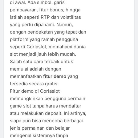
di awal. Ada simbol, garis
pembayaran, fitur bonus, hingga
istilah seperti RTP dan volatilitas
yang perlu dipahami. Namun,
dengan pendekatan yang tepat dan
platform yang ramah pengguna
seperti Corlaslot, memahami dunia
slot menjadi jauh lebih mudah.
Salah satu cara terbaik untuk
memulai adalah dengan
memanfaatkan
fitur demo
yang
tersedia secara gratis.
Fitur demo di Corlaslot
memungkinkan pengguna bermain
game slot tanpa harus mendaftar
atau melakukan deposit. Ini artinya,
siapa pun bisa mencoba berbagai
jenis permainan dan belajar
mengenal sistemnya tanpa