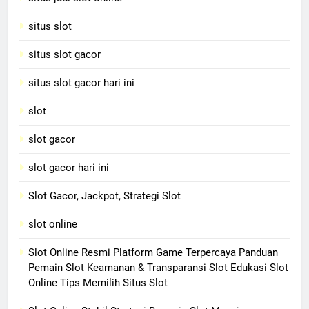
situs slot
situs slot gacor
situs slot gacor hari ini
slot
slot gacor
slot gacor hari ini
Slot Gacor, Jackpot, Strategi Slot
slot online
Slot Online Resmi Platform Game Terpercaya Panduan
Pemain Slot Keamanan & Transparansi Slot Edukasi Slot
Online Tips Memilih Situs Slot