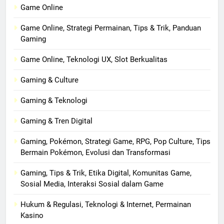
Game Online
Game Online, Strategi Permainan, Tips & Trik, Panduan
Gaming
Game Online, Teknologi UX, Slot Berkualitas
Gaming & Culture
Gaming & Teknologi
Gaming & Tren Digital
Gaming, Pokémon, Strategi Game, RPG, Pop Culture, Tips
Bermain Pokémon, Evolusi dan Transformasi
Gaming, Tips & Trik, Etika Digital, Komunitas Game,
Sosial Media, Interaksi Sosial dalam Game
Hukum & Regulasi, Teknologi & Internet, Permainan
Kasino