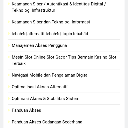
Keamanan Siber / Autentikasi & Identitas Digital /
Teknologi Infrastruktur
Keamanan Siber dan Teknologi Informasi
lebah4d,alternatif lebah4d, login lebah4d
Manajemen Akses Pengguna
Mesin Slot Online Slot Gacor Tips Bermain Kasino Slot
Terbaik
Navigasi Mobile dan Pengalaman Digital
Optimalisasi Akses Alternatif
Optimasi Akses & Stabilitas Sistem
Panduan Akses
Panduan Akses Cadangan Sederhana