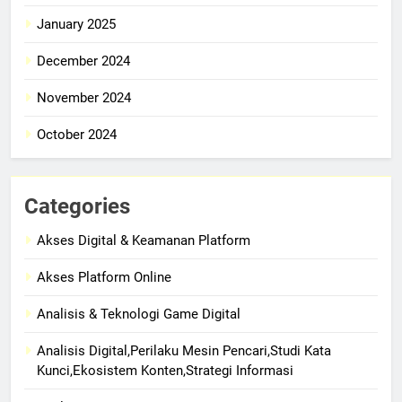
January 2025
December 2024
November 2024
October 2024
Categories
Akses Digital & Keamanan Platform
Akses Platform Online
Analisis & Teknologi Game Digital
Analisis Digital,Perilaku Mesin Pencari,Studi Kata
Kunci,Ekosistem Konten,Strategi Informasi