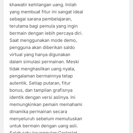
khawatir kehilangan uang. Inilah
yang membuat fitur ini sangat ideal
sebagai sarana pembelajaran,
terutama bagi pemula yang ingin
bermain dengan lebih percaya diri.
Saat menggunakan mode demo,
pengguna akan diberikan saldo
virtual yang hanya digunakan
dalam simulasi permainan. Meski
tidak menghasilkan uang nyata,
pengalaman bermainnya tetap
autentik. Setiap putaran, fitur
bonus, dan tampilan grafisnya
identik dengan versi aslinya. Ini
memungkinkan pemain memahami
dinamika permainan secara
menyeluruh sebelum memutuskan
untuk bermain dengan uang asli.
Salah satu keunggulan Corlaslot