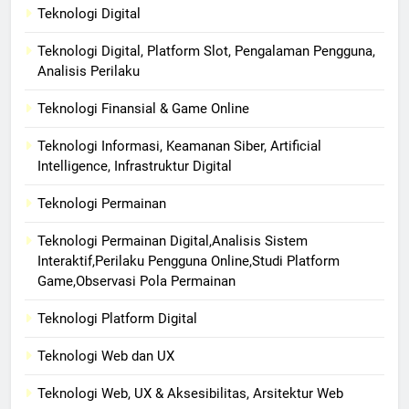
Teknologi Digital
Teknologi Digital, Platform Slot, Pengalaman Pengguna,
Analisis Perilaku
Teknologi Finansial & Game Online
Teknologi Informasi, Keamanan Siber, Artificial
Intelligence, Infrastruktur Digital
Teknologi Permainan
Teknologi Permainan Digital,Analisis Sistem
Interaktif,Perilaku Pengguna Online,Studi Platform
Game,Observasi Pola Permainan
Teknologi Platform Digital
Teknologi Web dan UX
Teknologi Web, UX & Aksesibilitas, Arsitektur Web