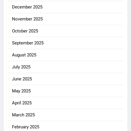
December 2025
November 2025
October 2025
September 2025
August 2025
July 2025
June 2025
May 2025
April 2025
March 2025
February 2025