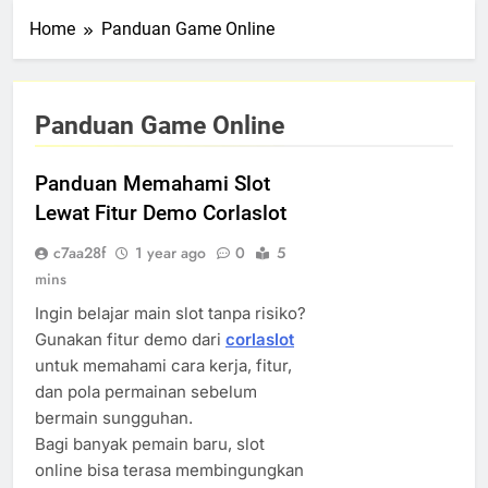
Home
Panduan Game Online
Panduan Game Online
Panduan Memahami Slot
Lewat Fitur Demo Corlaslot
c7aa28f
1 year ago
0
5
mins
Ingin belajar main slot tanpa risiko?
Gunakan fitur demo dari
corlaslot
untuk memahami cara kerja, fitur,
dan pola permainan sebelum
bermain sungguhan.
Bagi banyak pemain baru, slot
online bisa terasa membingungkan