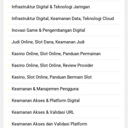
Infrastruktur Digital & Teknologi Jaringan
Infrastruktur Digital, Keamanan Data, Teknologi Cloud
Inovasi Game & Pengembangan Digital
Judi Online, Slot Dana, Keamanan Judi
Kasino Online, Slot Online, Panduan Permainan
Kasino Online, Slot Online, Review Provider
Kasino, Slot Online, Panduan Bermain Slot
Keamanan & Manajemen Pengguna
Keamanan Akses & Platform Digital
Keamanan Akses & Validasi URL
Keamanan Akses dan Validasi Platform