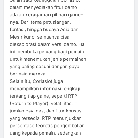
dalam menyediakan fitur demo
adalah
keragaman pilihan game-
nya
. Dari tema petualangan,
fantasi, hingga budaya Asia dan
Mesir kuno, semuanya bisa
dieksplorasi dalam versi demo. Hal
ini membuka peluang bagi pemain
untuk menemukan jenis permainan
yang paling sesuai dengan gaya
bermain mereka.
Selain itu, Corlaslot juga
menampilkan
informasi lengkap
tentang tiap game, seperti RTP
(Return to Player), volatilitas,
jumlah paylines, dan fitur khusus
yang tersedia. RTP menunjukkan
persentase teoretis pengembalian
uang kepada pemain, sedangkan