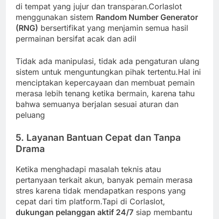
di tempat yang jujur dan transparan.Corlaslot
menggunakan sistem
Random Number Generator
(RNG)
bersertifikat yang menjamin semua hasil
permainan bersifat acak dan adil
Tidak ada manipulasi, tidak ada pengaturan ulang
sistem untuk menguntungkan pihak tertentu.Hal ini
menciptakan kepercayaan dan membuat pemain
merasa lebih tenang ketika bermain, karena tahu
bahwa semuanya berjalan sesuai aturan dan
peluang
5. Layanan Bantuan Cepat dan Tanpa
Drama
Ketika menghadapi masalah teknis atau
pertanyaan terkait akun, banyak pemain merasa
stres karena tidak mendapatkan respons yang
cepat dari tim platform.Tapi di Corlaslot,
dukungan pelanggan aktif 24/7
siap membantu