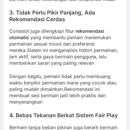
3. Tidak Perlu Pikir Panjang, Ada
Rekomendasi Cerdas
Corlaslot juga dilengkapi fitur
rekomendasi
otomatis
yang membantu pemain menemukan
permainan sesuai mood dan preferensi
mereka.Sistem ini menganalisis histori permainan,
jam aktif, serta gaya bermain pengguna, lalu
memberikan saran yang paling relevan
Dengan begitu, pemain tidak perlu membuang
waktu berpikir permainan mana yang cocok atau
paling mudah dimainkan.Rekomendasi ini
membuat sesi bermain jadi lebih praktis dan
menyenangkan
4. Bebas Tekanan Berkat Sistem Fair Play
Bermain tanpa beban pikiran juga berarti bermain