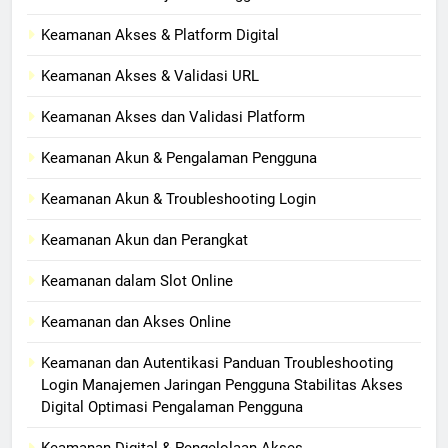
Keamanan Akses & Platform Digital
Keamanan Akses & Validasi URL
Keamanan Akses dan Validasi Platform
Keamanan Akun & Pengalaman Pengguna
Keamanan Akun & Troubleshooting Login
Keamanan Akun dan Perangkat
Keamanan dalam Slot Online
Keamanan dan Akses Online
Keamanan dan Autentikasi Panduan Troubleshooting
Login Manajemen Jaringan Pengguna Stabilitas Akses
Digital Optimasi Pengalaman Pengguna