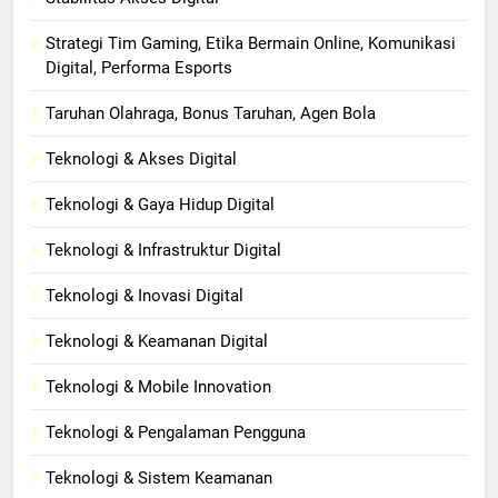
Strategi Tim Gaming, Etika Bermain Online, Komunikasi
Digital, Performa Esports
Taruhan Olahraga, Bonus Taruhan, Agen Bola
Teknologi & Akses Digital
Teknologi & Gaya Hidup Digital
Teknologi & Infrastruktur Digital
Teknologi & Inovasi Digital
Teknologi & Keamanan Digital
Teknologi & Mobile Innovation
Teknologi & Pengalaman Pengguna
Teknologi & Sistem Keamanan