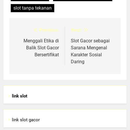
slot tanpa tekanan
Previous:
Next:
Post
navigation
Menggali Etika di
Slot Gacor sebagai
Balik Slot Gacor
Sarana Mengenal
Bersertifikat
Karakter Sosial
Daring
link slot
link slot gacor