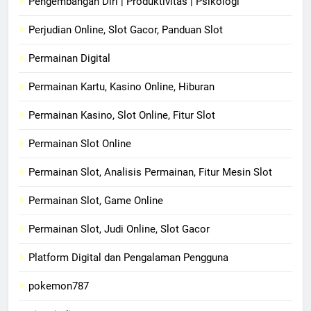
Pengembangan Diri | Produktivitas | Psikologi
Perjudian Online, Slot Gacor, Panduan Slot
Permainan Digital
Permainan Kartu, Kasino Online, Hiburan
Permainan Kasino, Slot Online, Fitur Slot
Permainan Slot Online
Permainan Slot, Analisis Permainan, Fitur Mesin Slot
Permainan Slot, Game Online
Permainan Slot, Judi Online, Slot Gacor
Platform Digital dan Pengalaman Pengguna
pokemon787