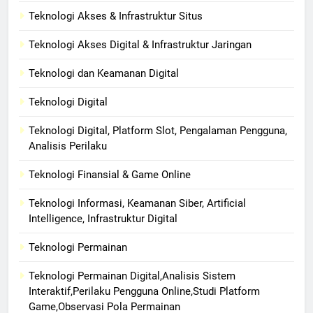
Teknologi Akses & Infrastruktur Situs
Teknologi Akses Digital & Infrastruktur Jaringan
Teknologi dan Keamanan Digital
Teknologi Digital
Teknologi Digital, Platform Slot, Pengalaman Pengguna,
Analisis Perilaku
Teknologi Finansial & Game Online
Teknologi Informasi, Keamanan Siber, Artificial
Intelligence, Infrastruktur Digital
Teknologi Permainan
Teknologi Permainan Digital,Analisis Sistem
Interaktif,Perilaku Pengguna Online,Studi Platform
Game,Observasi Pola Permainan