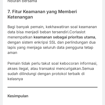
hiburan bersama
7. Fitur Keamanan yang Memberi
Ketenangan
Bagi banyak pemain, kekhawatiran soal keamanan
data bisa menjadi beban tersendiri.Corlaslot
menempatkan
keamanan sebagai prioritas utama
,
dengan sistem enkripsi SSL dan perlindungan dua
lapis yang menjaga seluruh data pengguna tetap
aman
Pemain tidak perlu takut soal kebocoran informasi,
akses ilegal, atau transaksi mencurigakan.Semua
sudah dilindungi dengan protokol terbaik di
kelasnya
Kesimpulan