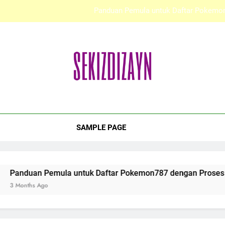
Panduan Pemula untuk Daftar Pokemo
Kaya787 Link Alternatif untu
Cara Memastikan LAE138 Link Alterna
Tips Membuka Edwinslot Alternatif Tanpa H
iz Dizayn
Panduan Pemula untuk Daftar Pokemo
ortofolio Desain Interior Dan Arsitektur Modern Dari Sekiz Diza
Kaya787 Link Alternatif untu
SAMPLE PAGE
Cara Memastikan LAE138 Link Alterna
Pemula untuk Daftar Pokemon787 dengan Proses Terarah da
o