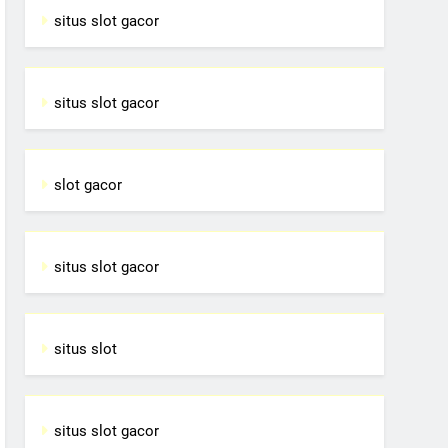
situs slot gacor
situs slot gacor
slot gacor
situs slot gacor
situs slot
situs slot gacor