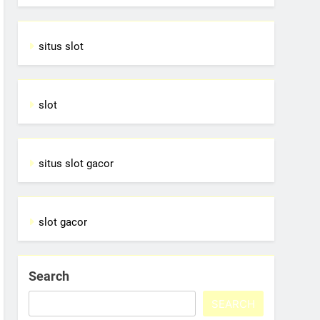
situs slot
slot
situs slot gacor
slot gacor
Search
SEARCH