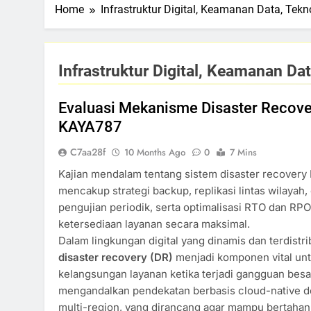
Home
Infrastruktur Digital, Keamanan Data, Tekn
Infrastruktur Digital, Keamanan Da
Evaluasi Mekanisme Disaster Recove
KAYA787
C7aa28f
10 Months Ago
0
7 Mins
Kajian mendalam tentang sistem disaster recovery
mencakup strategi backup, replikasi lintas wilayah, 
pengujian periodik, serta optimalisasi RTO dan RP
ketersediaan layanan secara maksimal.
Dalam lingkungan digital yang dinamis dan terdistri
disaster recovery (DR)
menjadi komponen vital un
kelangsungan layanan ketika terjadi gangguan besa
mengandalkan pendekatan berbasis cloud-native 
multi-region, yang dirancang agar mampu bertahan