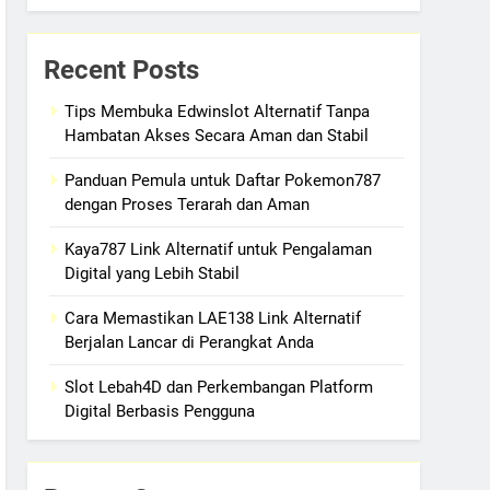
Recent Posts
Tips Membuka Edwinslot Alternatif Tanpa
Hambatan Akses Secara Aman dan Stabil
Panduan Pemula untuk Daftar Pokemon787
dengan Proses Terarah dan Aman
Kaya787 Link Alternatif untuk Pengalaman
Digital yang Lebih Stabil
Cara Memastikan LAE138 Link Alternatif
Berjalan Lancar di Perangkat Anda
Slot Lebah4D dan Perkembangan Platform
Digital Berbasis Pengguna