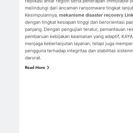
replikasi antar region serta penerapan
immutable b
melindungi dari ancaman ransomware tingkat lanjut
Kesimpulannya,
mekanisme disaster recovery Li
dengan tingkat kesiapan tinggi dan berorientasi pa
panjang. Dengan pengujian teratur, pemantauan rea
pembaruan kebijakan keamanan yang adaptif, KAYA
menjaga keberlanjutan layanan, tetapi juga mempe
pengguna terhadap integritas dan stabilitas sistemn
darurat.
Read More