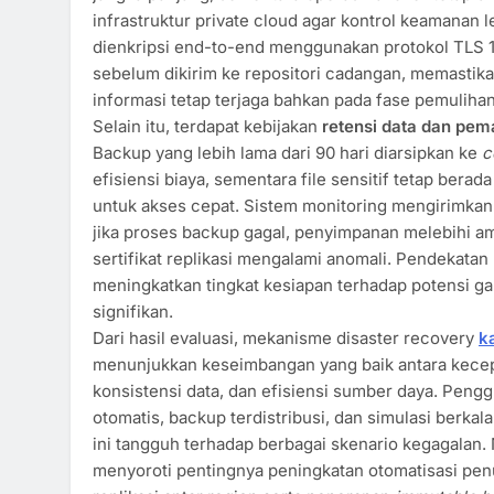
infrastruktur private cloud agar kontrol keamanan le
dienkripsi end-to-end menggunakan protokol TLS 
sebelum dikirim ke repositori cadangan, memastik
informasi tetap terjaga bahkan pada fase pemulihan
Selain itu, terdapat kebijakan
retensi data dan pem
Backup yang lebih lama dari 90 hari diarsipkan ke
c
efisiensi biaya, sementara file sensitif tetap berada
untuk akses cepat. Sistem monitoring mengirimkan 
jika proses backup gagal, penyimpanan melebihi a
sertifikat replikasi mengalami anomali. Pendekatan p
meningkatkan tingkat kesiapan terhadap potensi g
signifikan.
Dari hasil evaluasi, mekanisme disaster recovery
k
menunjukkan keseimbangan yang baik antara kece
konsistensi data, dan efisiensi sumber daya. Peng
otomatis, backup terdistribusi, dan simulasi berkal
ini tangguh terhadap berbagai skenario kegagalan.
menyoroti pentingnya peningkatan otomatisasi penu