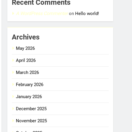
Recent Comments
A WordPress Commenter
on
Hello world!
Archives
May 2026
April 2026
March 2026
February 2026
January 2026
December 2025
November 2025