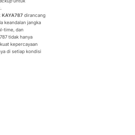
ackup
untuk
.
nk KAYA787
dirancang
da keandalan jangka
l-time, dan
787 tidak hanya
rkuat kepercayaan
ya di setiap kondisi