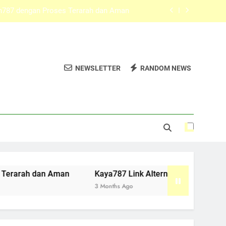
n787 dengan Proses Terarah dan Aman
k Pengalaman Digital yang Lebih Stabil
tif Berjalan Lancar di Perangkat Anda
NEWSLETTER
RANDOM NEWS
ambatan Akses Secara Aman dan Stabil
n787 dengan Proses Terarah dan Aman
yn. Layanan Profesional Untuk Proyek Anda.
k Pengalaman Digital yang Lebih Stabil
tif Berjalan Lancar di Perangkat Anda
n Aman
Kaya787 Link Alternatif untuk Pengalaman Digita
3 Months Ago