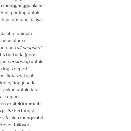
npa mengganggu akses
R ini penting untuk
an, efisiensi biaya,
adalah meninjau
panan utama
ian dan
full snapshot
fis berbeda (geo-
ngan
versioning
untuk
 logis seperti
si lintas wilayah
ency tinggi pada
erapkan untuk data
ar region.
ikan
arsitektur multi-
ry site
berfungsi
 site
siap mengambil
Proses failover