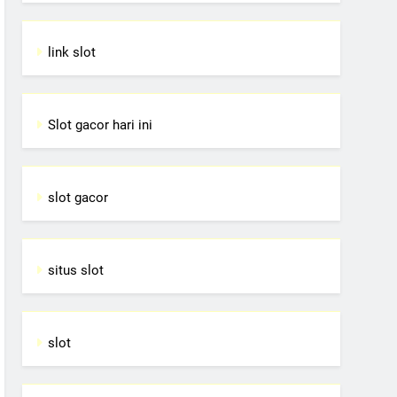
link slot
Slot gacor hari ini
slot gacor
situs slot
slot