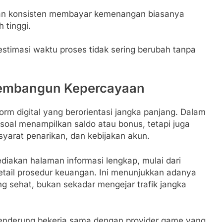
 dan konsisten membayar kemenangan biasanya
 tinggi.
stimasi waktu proses tidak sering berubah tanpa
Membangun Kepercayaan
orm digital yang berorientasi jangka panjang. Dalam
a soal menampilkan saldo atau bonus, tetapi juga
syarat penarikan, dan kebijakan akun.
ediakan halaman informasi lengkap, mulai dari
tail prosedur keuangan. Ini menunjukkan adanya
 sehat, bukan sekadar mengejar trafik jangka
a cenderung bekerja sama dengan provider game yang