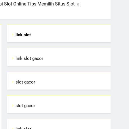
Slot Online Tips Memilih Situs Slot
link slot
link slot gacor
slot gacor
slot gacor