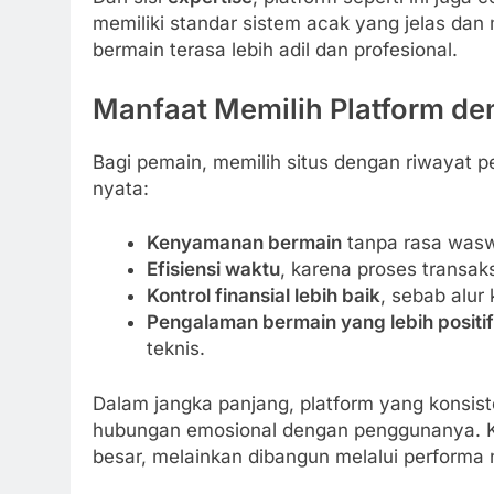
memiliki standar sistem acak yang jelas dan
bermain terasa lebih adil dan profesional.
Manfaat Memilih Platform de
Bagi pemain, memilih situs dengan riwayat
nyata:
Kenyamanan bermain
tanpa rasa waswa
Efisiensi waktu
, karena proses transaksi
Kontrol finansial lebih baik
, sebab alu
Pengalaman bermain yang lebih positif
teknis.
Dalam jangka panjang, platform yang kons
hubungan emosional dengan penggunanya. Kep
besar, melainkan dibangun melalui performa 