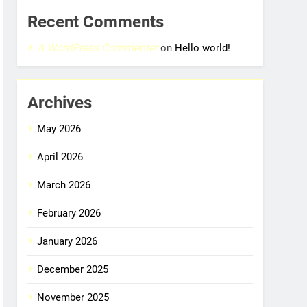
Recent Comments
A WordPress Commenter
on
Hello world!
Archives
May 2026
April 2026
March 2026
February 2026
January 2026
December 2025
November 2025