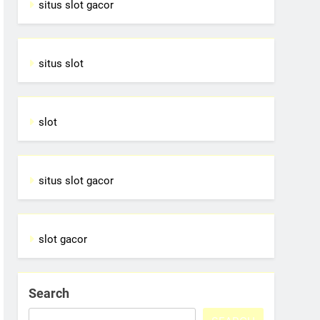
situs slot gacor
situs slot
slot
situs slot gacor
slot gacor
Search