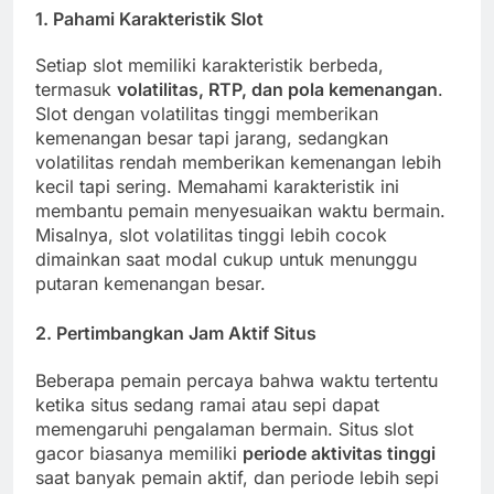
1. Pahami Karakteristik Slot
Setiap slot memiliki karakteristik berbeda,
termasuk
volatilitas, RTP, dan pola kemenangan
.
Slot dengan volatilitas tinggi memberikan
kemenangan besar tapi jarang, sedangkan
volatilitas rendah memberikan kemenangan lebih
kecil tapi sering. Memahami karakteristik ini
membantu pemain menyesuaikan waktu bermain.
Misalnya, slot volatilitas tinggi lebih cocok
dimainkan saat modal cukup untuk menunggu
putaran kemenangan besar.
2. Pertimbangkan Jam Aktif Situs
Beberapa pemain percaya bahwa waktu tertentu
ketika situs sedang ramai atau sepi dapat
memengaruhi pengalaman bermain. Situs slot
gacor biasanya memiliki
periode aktivitas tinggi
saat banyak pemain aktif, dan periode lebih sepi