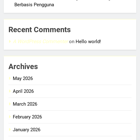
Berbasis Pengguna
Recent Comments
A WordPress Commenter
on
Hello world!
Archives
May 2026
April 2026
March 2026
February 2026
January 2026