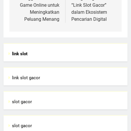
Game Online untuk
“Link Slot Gacor”
Meningkatkan
dalam Ekosistem
Peluang Menang
Pencarian Digital
link slot
link slot gacor
slot gacor
slot gacor