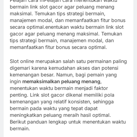
Pelajari cara mPelajari cara menentukan waktu
bermain link slot gacor agar peluang menang
maksimal. Temukan tips strategi bermain,
manajemen modal, dan memanfaatkan fitur bonus
secara optimal.enentukan waktu bermain link slot
gacor agar peluang menang maksimal. Temukan
tips strategi bermain, manajemen modal, dan
memanfaatkan fitur bonus secara optimal.
Slot online merupakan salah satu permainan paling
digemari karena kemudahan akses dan potensi
kemenangan besar. Namun, bagi pemain yang
ingin
memaksimalkan peluang menang
,
menentukan waktu bermain menjadi faktor
penting. Link slot gacor dikenal memiliki pola
kemenangan yang relatif konsisten, sehingga
bermain pada waktu yang tepat dapat
meningkatkan peluang meraih hasil optimal.
Berikut panduan lengkap untuk menentukan waktu
bermain.