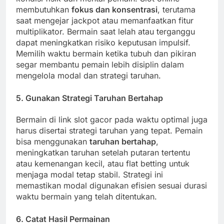
membutuhkan
fokus dan konsentrasi
, terutama
saat mengejar jackpot atau memanfaatkan fitur
multiplikator. Bermain saat lelah atau terganggu
dapat meningkatkan risiko keputusan impulsif.
Memilih waktu bermain ketika tubuh dan pikiran
segar membantu pemain lebih disiplin dalam
mengelola modal dan strategi taruhan.
5. Gunakan Strategi Taruhan Bertahap
Bermain di link slot gacor pada waktu optimal juga
harus disertai strategi taruhan yang tepat. Pemain
bisa menggunakan
taruhan bertahap
,
meningkatkan taruhan setelah putaran tertentu
atau kemenangan kecil, atau flat betting untuk
menjaga modal tetap stabil. Strategi ini
memastikan modal digunakan efisien sesuai durasi
waktu bermain yang telah ditentukan.
6. Catat Hasil Permainan