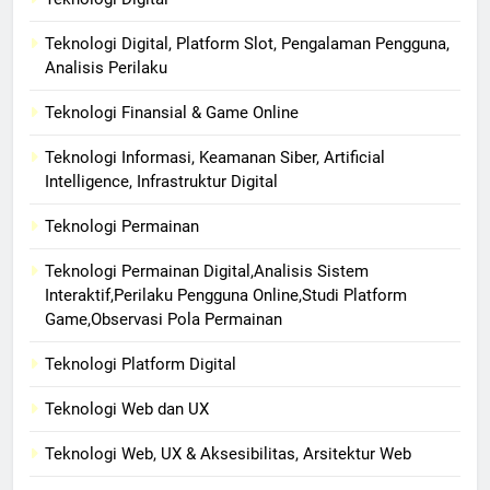
Teknologi Digital, Platform Slot, Pengalaman Pengguna,
Analisis Perilaku
Teknologi Finansial & Game Online
Teknologi Informasi, Keamanan Siber, Artificial
Intelligence, Infrastruktur Digital
Teknologi Permainan
Teknologi Permainan Digital,Analisis Sistem
Interaktif,Perilaku Pengguna Online,Studi Platform
Game,Observasi Pola Permainan
Teknologi Platform Digital
Teknologi Web dan UX
Teknologi Web, UX & Aksesibilitas, Arsitektur Web