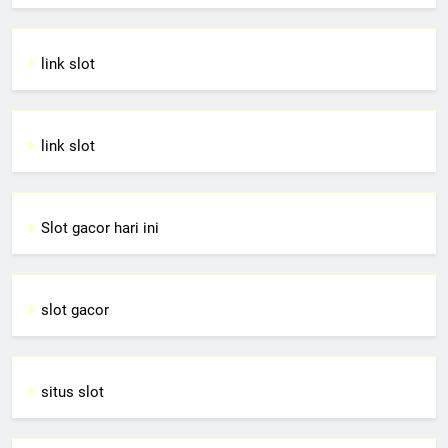
link slot
link slot
Slot gacor hari ini
slot gacor
situs slot