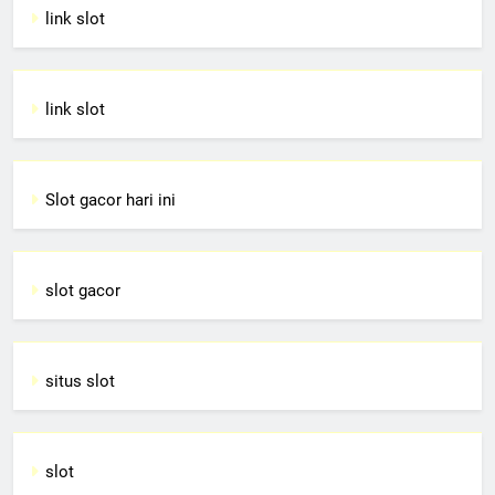
link slot
link slot
Slot gacor hari ini
slot gacor
situs slot
slot