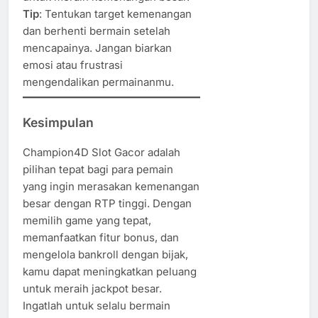
Tip
: Tentukan target kemenangan
dan berhenti bermain setelah
mencapainya. Jangan biarkan
emosi atau frustrasi
mengendalikan permainanmu.
Kesimpulan
Champion4D Slot Gacor adalah
pilihan tepat bagi para pemain
yang ingin merasakan kemenangan
besar dengan RTP tinggi. Dengan
memilih game yang tepat,
memanfaatkan fitur bonus, dan
mengelola bankroll dengan bijak,
kamu dapat meningkatkan peluang
untuk meraih jackpot besar.
Ingatlah untuk selalu bermain