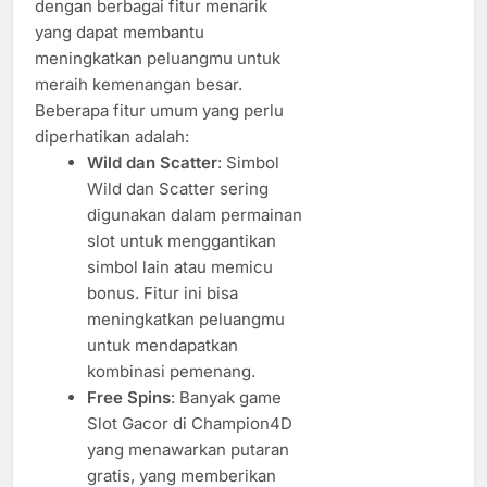
dengan berbagai fitur menarik
yang dapat membantu
meningkatkan peluangmu untuk
meraih kemenangan besar.
Beberapa fitur umum yang perlu
diperhatikan adalah:
Wild dan Scatter
: Simbol
Wild dan Scatter sering
digunakan dalam permainan
slot untuk menggantikan
simbol lain atau memicu
bonus. Fitur ini bisa
meningkatkan peluangmu
untuk mendapatkan
kombinasi pemenang.
Free Spins
: Banyak game
Slot Gacor di Champion4D
yang menawarkan putaran
gratis, yang memberikan