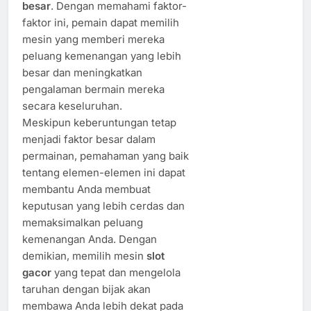
besar
. Dengan memahami faktor-
faktor ini, pemain dapat memilih
mesin yang memberi mereka
peluang kemenangan yang lebih
besar dan meningkatkan
pengalaman bermain mereka
secara keseluruhan.
Meskipun keberuntungan tetap
menjadi faktor besar dalam
permainan, pemahaman yang baik
tentang elemen-elemen ini dapat
membantu Anda membuat
keputusan yang lebih cerdas dan
memaksimalkan peluang
kemenangan Anda. Dengan
demikian, memilih mesin
slot
gacor
yang tepat dan mengelola
taruhan dengan bijak akan
membawa Anda lebih dekat pada