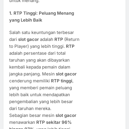
untuk menang.
1.
RTP Tinggi: Peluang Menang
yang Lebih Baik
Salah satu keuntungan terbesar
dari
slot gacor
adalah
RTP
(Return
to Player) yang lebih tinggi.
RTP
adalah persentase dari total
taruhan yang akan dibayarkan
kembali kepada pemain dalam
jangka panjang. Mesin
slot gacor
cenderung memiliki
RTP tinggi
,
yang memberi pemain peluang
lebih baik untuk mendapatkan
pengembalian yang lebih besar
dari taruhan mereka.
Sebagian besar mesin
slot gacor
menawarkan
RTP sekitar 96%