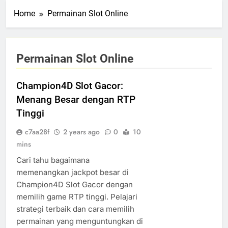
Home
Permainan Slot Online
Permainan Slot Online
Champion4D Slot Gacor:
Menang Besar dengan RTP
Tinggi
c7aa28f
2 years ago
0
10
mins
Cari tahu bagaimana
memenangkan jackpot besar di
Champion4D Slot Gacor dengan
memilih game RTP tinggi. Pelajari
strategi terbaik dan cara memilih
permainan yang menguntungkan di