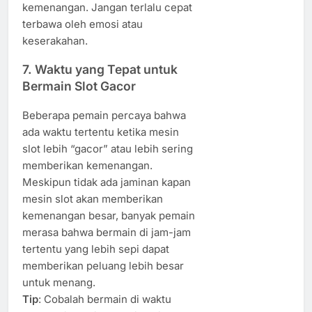
kemenangan. Jangan terlalu cepat
terbawa oleh emosi atau
keserakahan.
7.
Waktu yang Tepat untuk
Bermain Slot Gacor
Beberapa pemain percaya bahwa
ada waktu tertentu ketika mesin
slot lebih “gacor” atau lebih sering
memberikan kemenangan.
Meskipun tidak ada jaminan kapan
mesin slot akan memberikan
kemenangan besar, banyak pemain
merasa bahwa bermain di jam-jam
tertentu yang lebih sepi dapat
memberikan peluang lebih besar
untuk menang.
Tip
: Cobalah bermain di waktu