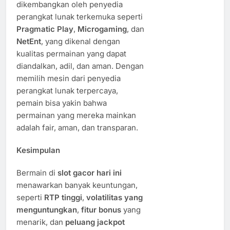
dikembangkan oleh penyedia
perangkat lunak terkemuka seperti
Pragmatic Play
,
Microgaming
, dan
NetEnt
, yang dikenal dengan
kualitas permainan yang dapat
diandalkan, adil, dan aman. Dengan
memilih mesin dari penyedia
perangkat lunak terpercaya,
pemain bisa yakin bahwa
permainan yang mereka mainkan
adalah fair, aman, dan transparan.
Kesimpulan
Bermain di
slot gacor hari ini
menawarkan banyak keuntungan,
seperti
RTP tinggi
,
volatilitas yang
menguntungkan
,
fitur bonus
yang
menarik, dan
peluang jackpot