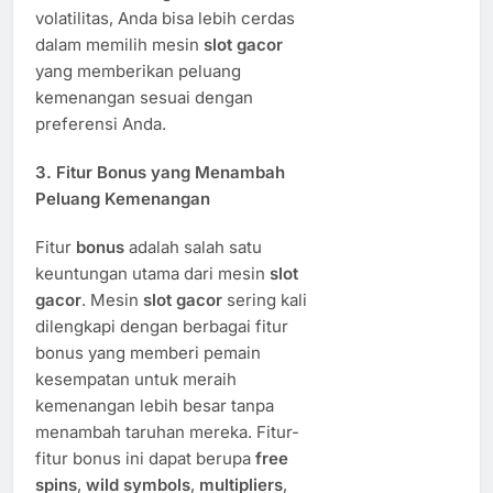
volatilitas, Anda bisa lebih cerdas
dalam memilih mesin
slot gacor
yang memberikan peluang
kemenangan sesuai dengan
preferensi Anda.
3.
Fitur Bonus yang Menambah
Peluang Kemenangan
Fitur
bonus
adalah salah satu
keuntungan utama dari mesin
slot
gacor
. Mesin
slot gacor
sering kali
dilengkapi dengan berbagai fitur
bonus yang memberi pemain
kesempatan untuk meraih
kemenangan lebih besar tanpa
menambah taruhan mereka. Fitur-
fitur bonus ini dapat berupa
free
spins
,
wild symbols
,
multipliers
,