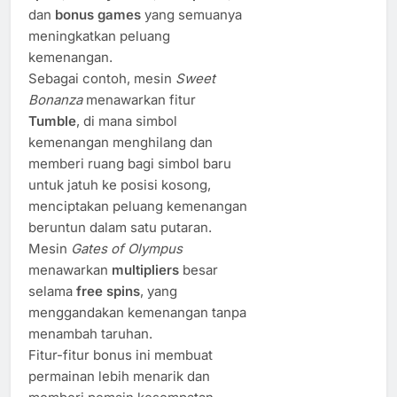
dan
bonus games
yang semuanya
meningkatkan peluang
kemenangan.
Sebagai contoh, mesin
Sweet
Bonanza
menawarkan fitur
Tumble
, di mana simbol
kemenangan menghilang dan
memberi ruang bagi simbol baru
untuk jatuh ke posisi kosong,
menciptakan peluang kemenangan
beruntun dalam satu putaran.
Mesin
Gates of Olympus
menawarkan
multipliers
besar
selama
free spins
, yang
menggandakan kemenangan tanpa
menambah taruhan.
Fitur-fitur bonus ini membuat
permainan lebih menarik dan