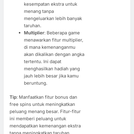
kesempatan ekstra untuk
menang tanpa
mengeluarkan lebih banyak
taruhan.
Multiplier
: Beberapa game
menawarkan fitur multiplier,
di mana kemenanganmu
akan dikalikan dengan angka
tertentu. Ini dapat
menghasilkan hadiah yang
jauh lebih besar jika kamu
beruntung.
Tip
: Manfaatkan fitur bonus dan
free spins untuk meningkatkan
peluang menang besar. Fitur-fitur
ini memberi peluang untuk
mendapatkan kemenangan ekstra
tanpa meningkatkan taruhan.