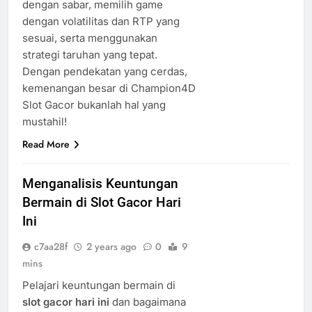
dengan sabar, memilih game
dengan volatilitas dan RTP yang
sesuai, serta menggunakan
strategi taruhan yang tepat.
Dengan pendekatan yang cerdas,
kemenangan besar di Champion4D
Slot Gacor bukanlah hal yang
mustahil!
Read More
Menganalisis Keuntungan
Bermain di Slot Gacor Hari
Ini
c7aa28f
2 years ago
0
9
mins
Pelajari keuntungan bermain di
slot gacor hari ini
dan bagaimana