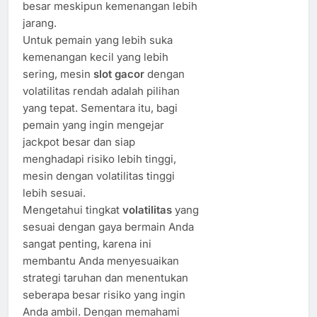
besar meskipun kemenangan lebih
jarang.
Untuk pemain yang lebih suka
kemenangan kecil yang lebih
sering, mesin
slot gacor
dengan
volatilitas rendah adalah pilihan
yang tepat. Sementara itu, bagi
pemain yang ingin mengejar
jackpot besar dan siap
menghadapi risiko lebih tinggi,
mesin dengan volatilitas tinggi
lebih sesuai.
Mengetahui tingkat
volatilitas
yang
sesuai dengan gaya bermain Anda
sangat penting, karena ini
membantu Anda menyesuaikan
strategi taruhan dan menentukan
seberapa besar risiko yang ingin
Anda ambil. Dengan memahami