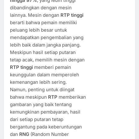
hingga 97%
, yang lebih tinggi
dibandingkan dengan mesin
lainnya. Mesin dengan
RTP tinggi
berarti bahwa pemain memiliki
peluang lebih besar untuk
mendapatkan pengembalian yang
lebih baik dalam jangka panjang.
Meskipun hasil setiap putaran
tetap acak, memilih mesin dengan
RTP tinggi
memberi pemain
keunggulan dalam memperoleh
kemenangan lebih sering.
Namun, penting untuk diingat
bahwa meskipun
RTP
memberikan
gambaran yang baik tentang
kemungkinan pembayaran, hasil
dari setiap putaran tetap
bergantung pada keberuntungan
dan
RNG
(Random Number