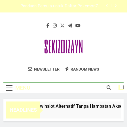
Skip
Kaya787 Link Alternatif untuk Pengalaman Digital
to
yang Lebih Stabil
content
Cara Memastikan LAE138 Link Alternatif Berjalan
Lancar di Perangkat Anda
Tips Membuka Edwinslot Alternatif Tanpa
Hambatan Akses Secara Aman dan Stabil
Panduan Pemula untuk Daftar Pokemon787
dengan Proses Terarah dan Aman
Kaya787 Link Alternatif untuk Pengalaman Digital
yang Lebih Stabil
Sekiz Dizayn
Jelajahi Portofolio Desain Interior Dan
Cara Memastikan LAE138 Link Alternatif Berjalan
NEWSLETTER
RANDOM NEWS
Lancar di Perangkat Anda
Arsitektur Modern Dari Sekiz Dizayn.
Layanan Profesional Untuk Proyek Anda.
MENU
ps Membuka Edwinslot Alternatif Tanpa Hambatan Akses Seca
HEADLINES
Months Ago