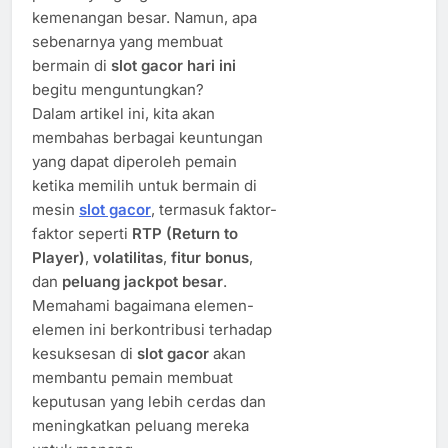
kemenangan besar. Namun, apa
sebenarnya yang membuat
bermain di
slot gacor hari ini
begitu menguntungkan?
Dalam artikel ini, kita akan
membahas berbagai keuntungan
yang dapat diperoleh pemain
ketika memilih untuk bermain di
mesin
slot gacor
, termasuk faktor-
faktor seperti
RTP (Return to
Player)
,
volatilitas
,
fitur bonus
,
dan
peluang jackpot besar
.
Memahami bagaimana elemen-
elemen ini berkontribusi terhadap
kesuksesan di
slot gacor
akan
membantu pemain membuat
keputusan yang lebih cerdas dan
meningkatkan peluang mereka