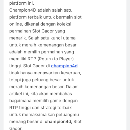
platform ini.
Champion4D adalah salah satu
platform terbaik untuk bermain slot
online, dikenal dengan koleksi
permainan Slot Gacor yang
menarik. Salah satu kunci utama
untuk meraih kemenangan besar
adalah memilih permainan yang
memiliki RTP (Return to Player)
tinggi. Slot Gacor di
champion4d
,
tidak hanya menawarkan keseruan,
tetapi juga peluang besar untuk
meraih kemenangan besar. Dalam
artikel ini, kita akan membahas
bagaimana memilih game dengan
RTP tinggi dan strategi terbaik
untuk memaksimalkan peluangmu
menang besar di
champion4d
, Slot
Gacor.