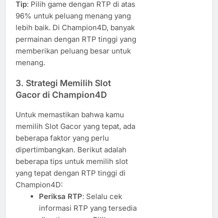
Tip
: Pilih game dengan RTP di atas
96% untuk peluang menang yang
lebih baik. Di Champion4D, banyak
permainan dengan RTP tinggi yang
memberikan peluang besar untuk
menang.
3.
Strategi Memilih Slot
Gacor di Champion4D
Untuk memastikan bahwa kamu
memilih Slot Gacor yang tepat, ada
beberapa faktor yang perlu
dipertimbangkan. Berikut adalah
beberapa tips untuk memilih slot
yang tepat dengan RTP tinggi di
Champion4D:
Periksa RTP
: Selalu cek
informasi RTP yang tersedia