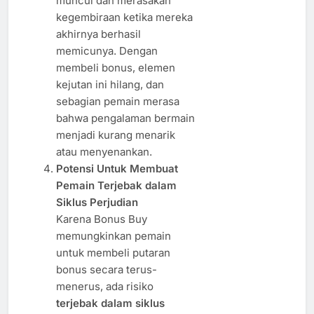
muncul dan merasakan
kegembiraan ketika mereka
akhirnya berhasil
memicunya. Dengan
membeli bonus, elemen
kejutan ini hilang, dan
sebagian pemain merasa
bahwa pengalaman bermain
menjadi kurang menarik
atau menyenankan.
Potensi Untuk Membuat
Pemain Terjebak dalam
Siklus Perjudian
Karena Bonus Buy
memungkinkan pemain
untuk membeli putaran
bonus secara terus-
menerus, ada risiko
terjebak dalam siklus