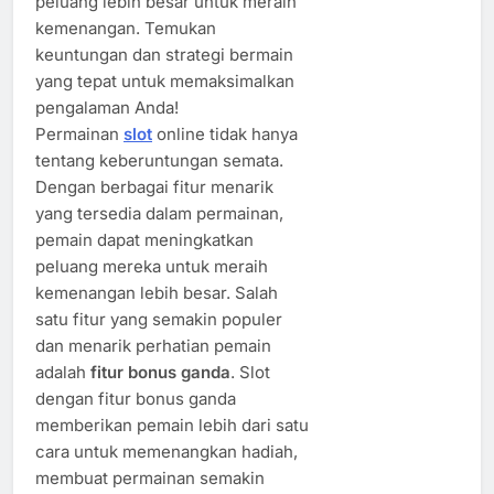
peluang lebih besar untuk meraih
kemenangan. Temukan
keuntungan dan strategi bermain
yang tepat untuk memaksimalkan
pengalaman Anda!
Permainan
slot
online tidak hanya
tentang keberuntungan semata.
Dengan berbagai fitur menarik
yang tersedia dalam permainan,
pemain dapat meningkatkan
peluang mereka untuk meraih
kemenangan lebih besar. Salah
satu fitur yang semakin populer
dan menarik perhatian pemain
adalah
fitur bonus ganda
. Slot
dengan fitur bonus ganda
memberikan pemain lebih dari satu
cara untuk memenangkan hadiah,
membuat permainan semakin