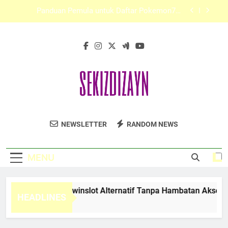
Skip
Kaya787 Link Alternatif untuk Pengalaman Digital
to
yang Lebih Stabil
content
Cara Memastikan LAE138 Link Alternatif Berjalan
Lancar di Perangkat Anda
Tips Membuka Edwinslot Alternatif Tanpa
Hambatan Akses Secara Aman dan Stabil
Panduan Pemula untuk Daftar Pokemon787
dengan Proses Terarah dan Aman
Kaya787 Link Alternatif untuk Pengalaman Digital
yang Lebih Stabil
Sekiz Dizayn
Jelajahi Portofolio Desain Interior Dan
Cara Memastikan LAE138 Link Alternatif Berjalan
NEWSLETTER
RANDOM NEWS
Lancar di Perangkat Anda
Arsitektur Modern Dari Sekiz Dizayn.
Layanan Profesional Untuk Proyek Anda.
MENU
ps Membuka Edwinslot Alternatif Tanpa Hambatan Akses Seca
HEADLINES
Months Ago