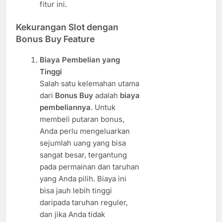
fitur ini.
Kekurangan Slot dengan
Bonus Buy Feature
Biaya Pembelian yang
Tinggi
Salah satu kelemahan utama
dari
Bonus Buy
adalah
biaya
pembeliannya
. Untuk
membeli putaran bonus,
Anda perlu mengeluarkan
sejumlah uang yang bisa
sangat besar, tergantung
pada permainan dan taruhan
yang Anda pilih. Biaya ini
bisa jauh lebih tinggi
daripada taruhan reguler,
dan jika Anda tidak