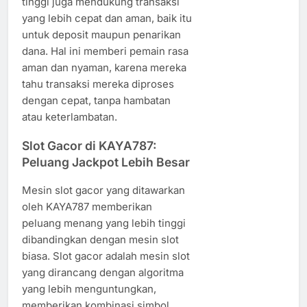
tinggi juga mendukung transaksi
yang lebih cepat dan aman, baik itu
untuk deposit maupun penarikan
dana. Hal ini memberi pemain rasa
aman dan nyaman, karena mereka
tahu transaksi mereka diproses
dengan cepat, tanpa hambatan
atau keterlambatan.
Slot Gacor di KAYA787:
Peluang Jackpot Lebih Besar
Mesin slot gacor yang ditawarkan
oleh KAYA787 memberikan
peluang menang yang lebih tinggi
dibandingkan dengan mesin slot
biasa. Slot gacor adalah mesin slot
yang dirancang dengan algoritma
yang lebih menguntungkan,
memberikan kombinasi simbol