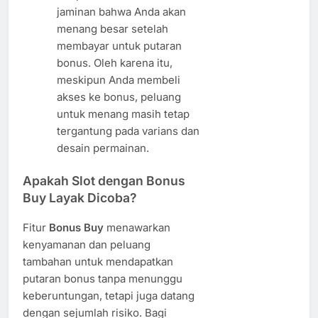
jaminan bahwa Anda akan
menang besar setelah
membayar untuk putaran
bonus. Oleh karena itu,
meskipun Anda membeli
akses ke bonus, peluang
untuk menang masih tetap
tergantung pada varians dan
desain permainan.
Apakah Slot dengan Bonus
Buy Layak Dicoba?
Fitur
Bonus Buy
menawarkan
kenyamanan dan peluang
tambahan untuk mendapatkan
putaran bonus tanpa menunggu
keberuntungan, tetapi juga datang
dengan sejumlah risiko. Bagi