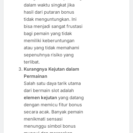
dalam waktu singkat jika
hasil dari putaran bonus
tidak menguntungkan. Ini
bisa menjadi sangat frustasi
bagi pemain yang tidak
memiliki keberuntungan
atau yang tidak memahami
sepenuhnya risiko yang
terlibat.
Kurangnya Kejutan dalam
Permainan
Salah satu daya tarik utama
dari bermain slot adalah
elemen kejutan
yang datang
dengan memicu fitur bonus
secara acak. Banyak pemain
menikmati sensasi
menunggu simbol bonus