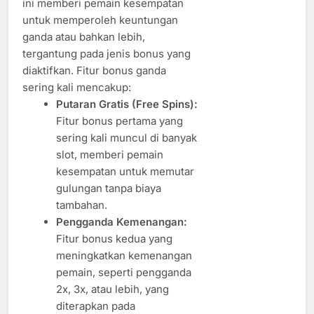
ini memberi pemain kesempatan
untuk memperoleh keuntungan
ganda atau bahkan lebih,
tergantung pada jenis bonus yang
diaktifkan. Fitur bonus ganda
sering kali mencakup:
Putaran Gratis (Free Spins):
Fitur bonus pertama yang
sering kali muncul di banyak
slot, memberi pemain
kesempatan untuk memutar
gulungan tanpa biaya
tambahan.
Pengganda Kemenangan:
Fitur bonus kedua yang
meningkatkan kemenangan
pemain, seperti pengganda
2x, 3x, atau lebih, yang
diterapkan pada