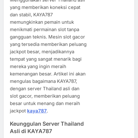
yang memberikan koneksi cepat
dan stabil, KAYA787
memungkinkan pemain untuk
menikmati permainan slot tanpa
gangguan teknis. Mesin slot gacor
yang tersedia memberikan peluang
jackpot besar, menjadikannya
tempat yang sangat menarik bagi
mereka yang ingin meraih
kemenangan besar. Artikel ini akan
mengulas bagaimana KAYA787,
dengan server Thailand asli dan
slot gacor, memberikan peluang
besar untuk menang dan meraih
jackpot
kaya787
.
Keunggulan Server Thailand
Asli di KAYA787