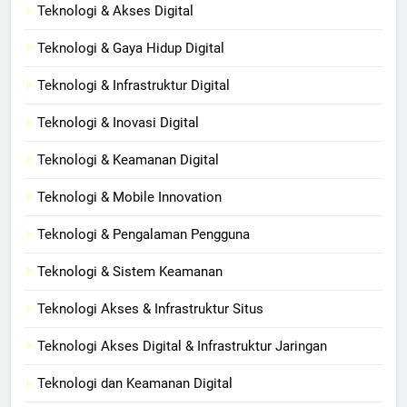
Teknologi & Akses Digital
Teknologi & Gaya Hidup Digital
Teknologi & Infrastruktur Digital
Teknologi & Inovasi Digital
Teknologi & Keamanan Digital
Teknologi & Mobile Innovation
Teknologi & Pengalaman Pengguna
Teknologi & Sistem Keamanan
Teknologi Akses & Infrastruktur Situs
Teknologi Akses Digital & Infrastruktur Jaringan
Teknologi dan Keamanan Digital