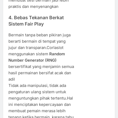
membuat sesi bermain jadi lebih
praktis dan menyenangkan
4. Bebas Tekanan Berkat
Sistem Fair Play
Bermain tanpa beban pikiran juga
berarti bermain di tempat yang
jujur dan transparan.Corlaslot
menggunakan sistem
Random
Number Generator (RNG)
bersertifikat yang menjamin semua
hasil permainan bersifat acak dan
adil
Tidak ada manipulasi, tidak ada
pengaturan ulang sistem untuk
menguntungkan pihak tertentu.Hal
ini menciptakan kepercayaan dan
membuat pemain merasa lebih
tenang ketika bermain, karena tahu