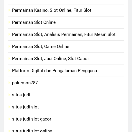
Permainan Kasino, Slot Online, Fitur Slot
Permainan Slot Online
Permainan Slot, Analisis Permainan, Fitur Mesin Slot
Permainan Slot, Game Online
Permainan Slot, Judi Online, Slot Gacor
Platform Digital dan Pengalaman Pengguna
pokemon787
situs judi
situs judi slot
situs judi slot gacor
situs judi slot online