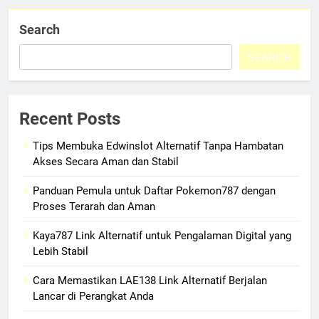
Search
SEARCH
Recent Posts
Tips Membuka Edwinslot Alternatif Tanpa Hambatan
Akses Secara Aman dan Stabil
Panduan Pemula untuk Daftar Pokemon787 dengan
Proses Terarah dan Aman
Kaya787 Link Alternatif untuk Pengalaman Digital yang
Lebih Stabil
Cara Memastikan LAE138 Link Alternatif Berjalan
Lancar di Perangkat Anda