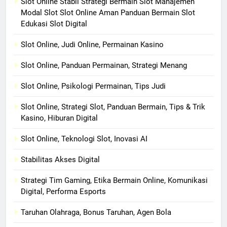
Slot Online Stabil Strategi Bermain Slot Manajemen
Modal Slot Slot Online Aman Panduan Bermain Slot
Edukasi Slot Digital
Slot Online, Judi Online, Permainan Kasino
Slot Online, Panduan Permainan, Strategi Menang
Slot Online, Psikologi Permainan, Tips Judi
Slot Online, Strategi Slot, Panduan Bermain, Tips & Trik
Kasino, Hiburan Digital
Slot Online, Teknologi Slot, Inovasi AI
Stabilitas Akses Digital
Strategi Tim Gaming, Etika Bermain Online, Komunikasi
Digital, Performa Esports
Taruhan Olahraga, Bonus Taruhan, Agen Bola