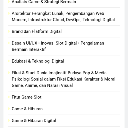
Analisis Game & Strategi Bermain
Arsitektur Perangkat Lunak, Pengembangan Web
Modern, Infrastruktur Cloud, DevOps, Teknologi Digital
Brand dan Platform Digital
Desain UI/UX • Inovasi Slot Digital • Pengalaman
Bermain Interaktif
Edukasi & Teknologi Digital
Fiksi & Studi Dunia Imajinatif Budaya Pop & Media
Psikologi Sosial dalam Fiksi Edukasi Karakter & Moral
Game, Anime, dan Narasi Visual
Fitur Game Slot
Game & Hiburan
Game & Hiburan Digital