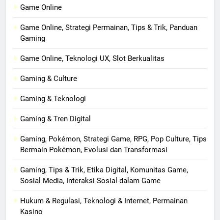
Game Online
Game Online, Strategi Permainan, Tips & Trik, Panduan
Gaming
Game Online, Teknologi UX, Slot Berkualitas
Gaming & Culture
Gaming & Teknologi
Gaming & Tren Digital
Gaming, Pokémon, Strategi Game, RPG, Pop Culture, Tips
Bermain Pokémon, Evolusi dan Transformasi
Gaming, Tips & Trik, Etika Digital, Komunitas Game,
Sosial Media, Interaksi Sosial dalam Game
Hukum & Regulasi, Teknologi & Internet, Permainan
Kasino