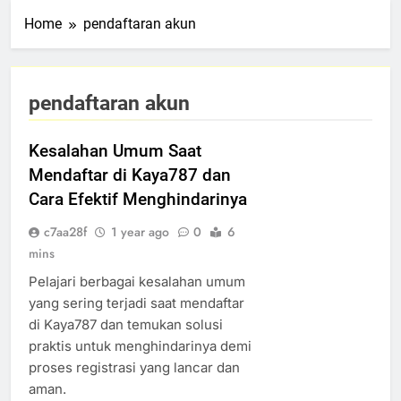
Home
pendaftaran akun
pendaftaran akun
Kesalahan Umum Saat
Mendaftar di Kaya787 dan
Cara Efektif Menghindarinya
c7aa28f
1 year ago
0
6
mins
Pelajari berbagai kesalahan umum
yang sering terjadi saat mendaftar
di Kaya787 dan temukan solusi
praktis untuk menghindarinya demi
proses registrasi yang lancar dan
aman.