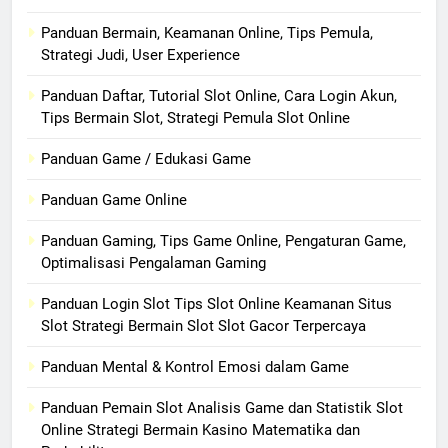
Panduan Bermain, Keamanan Online, Tips Pemula,
Strategi Judi, User Experience
Panduan Daftar, Tutorial Slot Online, Cara Login Akun,
Tips Bermain Slot, Strategi Pemula Slot Online
Panduan Game / Edukasi Game
Panduan Game Online
Panduan Gaming, Tips Game Online, Pengaturan Game,
Optimalisasi Pengalaman Gaming
Panduan Login Slot Tips Slot Online Keamanan Situs
Slot Strategi Bermain Slot Slot Gacor Terpercaya
Panduan Mental & Kontrol Emosi dalam Game
Panduan Pemain Slot Analisis Game dan Statistik Slot
Online Strategi Bermain Kasino Matematika dan