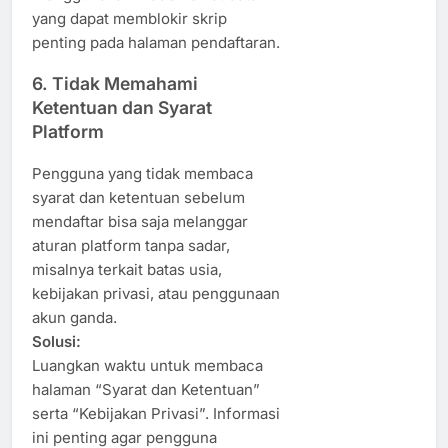
yang dapat memblokir skrip
penting pada halaman pendaftaran.
6. Tidak Memahami
Ketentuan dan Syarat
Platform
Pengguna yang tidak membaca
syarat dan ketentuan sebelum
mendaftar bisa saja melanggar
aturan platform tanpa sadar,
misalnya terkait batas usia,
kebijakan privasi, atau penggunaan
akun ganda.
Solusi:
Luangkan waktu untuk membaca
halaman “Syarat dan Ketentuan”
serta “Kebijakan Privasi”. Informasi
ini penting agar pengguna