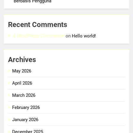
Berbasis Pengguna
Recent Comments
A WordPress Commenter
on
Hello world!
Archives
May 2026
April 2026
March 2026
February 2026
January 2026
December 2025