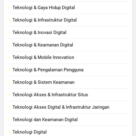
Teknologi & Gaya Hidup Digital
Teknologi & Infrastruktur Digital
Teknologi & Inovasi Digital
Teknologi & Keamanan Digital
Teknologi & Mobile Innovation
Teknologi & Pengalaman Pengguna
Teknologi & Sistem Keamanan
Teknologi Akses & Infrastruktur Situs
Teknologi Akses Digital & Infrastruktur Jaringan
Teknologi dan Keamanan Digital
Teknologi Digital