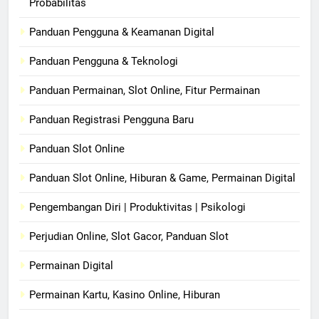
Probabilitas
Panduan Pengguna & Keamanan Digital
Panduan Pengguna & Teknologi
Panduan Permainan, Slot Online, Fitur Permainan
Panduan Registrasi Pengguna Baru
Panduan Slot Online
Panduan Slot Online, Hiburan & Game, Permainan Digital
Pengembangan Diri | Produktivitas | Psikologi
Perjudian Online, Slot Gacor, Panduan Slot
Permainan Digital
Permainan Kartu, Kasino Online, Hiburan