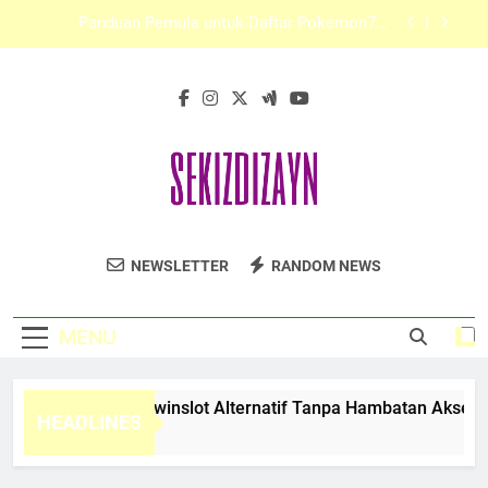
Skip
Kaya787 Link Alternatif untuk Pengalaman Digital
to
yang Lebih Stabil
content
Cara Memastikan LAE138 Link Alternatif Berjalan
Lancar di Perangkat Anda
Tips Membuka Edwinslot Alternatif Tanpa
Hambatan Akses Secara Aman dan Stabil
Panduan Pemula untuk Daftar Pokemon787
dengan Proses Terarah dan Aman
Kaya787 Link Alternatif untuk Pengalaman Digital
yang Lebih Stabil
Sekiz Dizayn
Jelajahi Portofolio Desain Interior Dan
Cara Memastikan LAE138 Link Alternatif Berjalan
NEWSLETTER
RANDOM NEWS
Lancar di Perangkat Anda
Arsitektur Modern Dari Sekiz Dizayn.
Layanan Profesional Untuk Proyek Anda.
MENU
ps Membuka Edwinslot Alternatif Tanpa Hambatan Akses Seca
HEADLINES
Months Ago